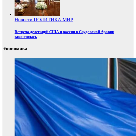
Новости
ПОЛИТИКА
МИР
Встреча делегаций США и россии в Саудовской Аравии
закончилась
Экономика