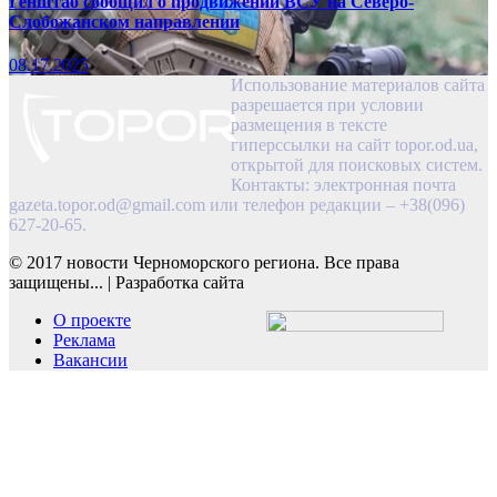
Генштаб сообщил о продвижении ВСУ на Северо-
Слобожанском направлении
08.17.2025
Использование материалов сайта
разрешается при условии
размещения в тексте
гиперссылки на сайт topor.od.ua,
открытой для поисковых систем.
Контакты: электронная почта
gazeta.topor.od@gmail.com
или телефон редакции – +38(096)
627-20-65.
© 2017 новости Черноморского региона. Все права
защищены...
|
Разработка сайта
О проекте
Реклама
Вакансии