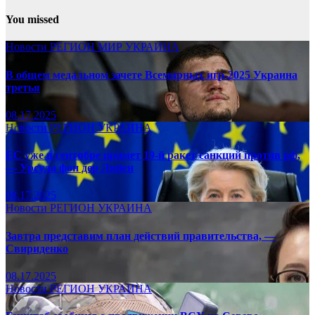
You missed
Новости
РЕГИОН
МИР
УКРАИНА
В общем медальном зачете Всемирных игр-2025 Украина
третья
08.17.2025
Новости
РЕГИОН
УКРАИНА
ЕС уже в сентябре примет 19-й ракет санкций против рф,
— Урсула фон дер Ляйен
08.17.2025
Новости
РЕГИОН
УКРАИНА
Завтра представим план действий правительства, —
Свириденко
08.17.2025
Новости
РЕГИОН
УКРАИНА