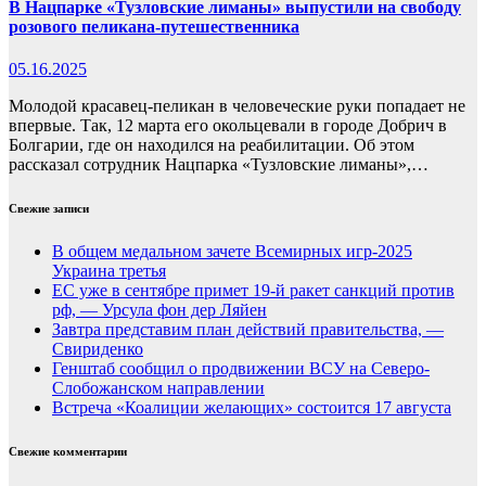
В Нацпарке «Тузловские лиманы» выпустили на свободу
розового пеликана-путешественника
05.16.2025
Молодой красавец-пеликан в человеческие руки попадает не
впервые. Так, 12 марта его окольцевали в городе Добрич в
Болгарии, где он находился на реабилитации. Об этом
рассказал сотрудник Нацпарка «Тузловские лиманы»,…
Свежие записи
В общем медальном зачете Всемирных игр-2025
Украина третья
ЕС уже в сентябре примет 19-й ракет санкций против
рф, — Урсула фон дер Ляйен
Завтра представим план действий правительства, —
Свириденко
Генштаб сообщил о продвижении ВСУ на Северо-
Слобожанском направлении
Встреча «Коалиции желающих» состоится 17 августа
Свежие комментарии