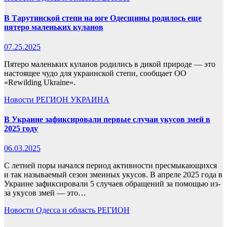
В Тарутинской степи на юге Одесщины родилось еще
пятеро маленьких куланов
07.25.2025
Пятеро маленьких куланов родились в дикой природе — это
настоящее чудо для украинской степи, сообщает ОО
«Rewilding Ukraine».
Новости
РЕГИОН
УКРАИНА
В Украине зафиксировали первые случаи укусов змей в
2025 году
06.03.2025
С летней поры начался период активности пресмыкающихся
и так называемый сезон змеиных укусов. В апреле 2025 года в
Украине зафиксировали 5 случаев обращений за помощью из-
за укусов змей — это…
Новости
Одесса и область
РЕГИОН