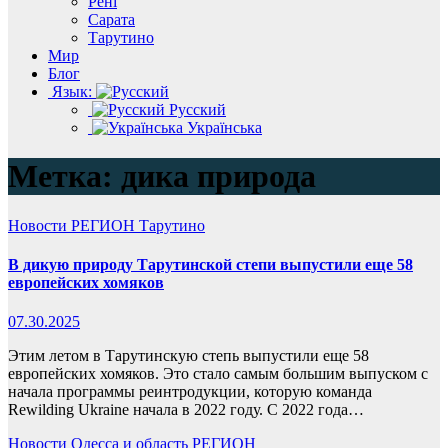
Рені
Сарата
Тарутино
Мир
Блог
Язык:
Русский
Українська
Метка:
дика природа
Новости
РЕГИОН
Тарутино
В дикую природу Тарутинской степи выпустили еще 58
европейских хомяков
07.30.2025
Этим летом в Тарутинскую степь выпустили еще 58
европейских хомяков. Это стало самым большим выпуском с
начала программы реинтродукции, которую команда
Rewilding Ukraine начала в 2022 году. С 2022 года…
Новости
Одесса и область
РЕГИОН