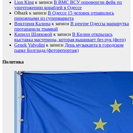
Lion King
к записи
В ВМС ВСУ опровергли фейк по
уничтожению кораблей в Одессе
Olhazk
к записи
В Одессе 15 человек отравились
пирожными из супермаркета
Виктория Калина
к записи
В центре Одессы маршрутка
протаранила трамвай
Кирилл Шляховой
к записи
В Килии открылась
выставка мастерицы, которая вышивает без рук (фото)
Genek Valvolini
к записи
День музыканта в городском
парке Болграда (фоторепортаж)
Политика