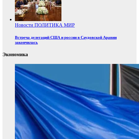
Новости
ПОЛИТИКА
МИР
Встреча делегаций США и россии в Саудовской Аравии
закончилась
Экономика