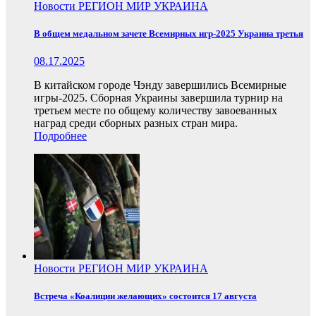
Новости
РЕГИОН
МИР
УКРАИНА
В общем медальном зачете Всемирных игр-2025 Украина третья
08.17.2025
В китайском городе Чэнду завершились Всемирные
игры-2025. Сборная Украины завершила турнир на
третьем месте по общему количеству завоеванных
наград среди сборных разных стран мира.
Подробнее
Новости
РЕГИОН
МИР
УКРАИНА
Встреча «Коалиции желающих» состоится 17 августа