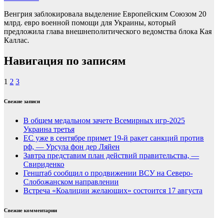
Венгрия заблокировала выделение Европейским Союзом 20
млрд. евро военной помощи для Украины, который
предложила глава внешнеполитического ведомства блока Кая
Каллас.
Навигация по записям
1
2
3
Свежие записи
В общем медальном зачете Всемирных игр-2025
Украина третья
ЕС уже в сентябре примет 19-й ракет санкций против
рф, — Урсула фон дер Ляйен
Завтра представим план действий правительства, —
Свириденко
Генштаб сообщил о продвижении ВСУ на Северо-
Слобожанском направлении
Встреча «Коалиции желающих» состоится 17 августа
Свежие комментарии