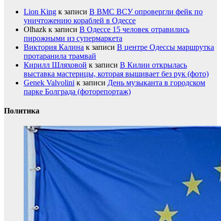
Lion King
к записи
В ВМС ВСУ опровергли фейк по
уничтожению кораблей в Одессе
Olhazk
к записи
В Одессе 15 человек отравились
пирожными из супермаркета
Виктория Калина
к записи
В центре Одессы маршрутка
протаранила трамвай
Кирилл Шляховой
к записи
В Килии открылась
выставка мастерицы, которая вышивает без рук (фото)
Genek Valvolini
к записи
День музыканта в городском
парке Болграда (фоторепортаж)
Политика