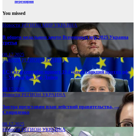
перемирия
You missed
Новости
РЕГИОН
МИР
УКРАИНА
В общем медальном зачете Всемирных игр-2025 Украина
третья
08.17.2025
Новости
РЕГИОН
УКРАИНА
ЕС уже в сентябре примет 19-й ракет санкций против рф,
— Урсула фон дер Ляйен
08.17.2025
Новости
РЕГИОН
УКРАИНА
Завтра представим план действий правительства, —
Свириденко
08.17.2025
Новости
РЕГИОН
УКРАИНА