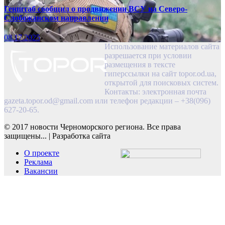
Генштаб сообщил о продвижении ВСУ на Северо-
Слобожанском направлении
08.17.2025
Использование материалов сайта
разрешается при условии
размещения в тексте
гиперссылки на сайт topor.od.ua,
открытой для поисковых систем.
Контакты: электронная почта
gazeta.topor.od@gmail.com
или телефон редакции – +38(096)
627-20-65.
© 2017 новости Черноморского региона. Все права
защищены...
|
Разработка сайта
О проекте
Реклама
Вакансии