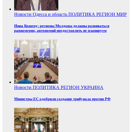
Новости
Одесса и область
ПОЛИТИКА
РЕГИОН
МИР
Инна Кошеру: регионы Молдовы должны развиваться
равномерно, автономий предоставлять не планируем
Новости
ПОЛИТИКА
РЕГИОН
УКРАИНА
Министры ЕС одобрили создание трибунала против РФ