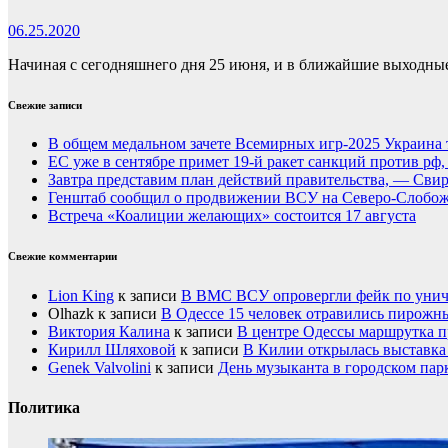
06.25.2020
Начиная с сегодняшнего дня 25 июня, и в ближайшие выходные 
Свежие записи
В общем медальном зачете Всемирных игр-2025 Украина 
ЕС уже в сентябре примет 19-й ракет санкций против рф
Завтра представим план действий правительства, — Сви
Генштаб сообщил о продвижении ВСУ на Северо-Слобож
Встреча «Коалиции желающих» состоится 17 августа
Свежие комментарии
Lion King
к записи
В ВМС ВСУ опровергли фейк по унич
Olhazk
к записи
В Одессе 15 человек отравились пирожн
Виктория Калина
к записи
В центре Одессы маршрутка п
Кирилл Шляховой
к записи
В Килии открылась выставка 
Genek Valvolini
к записи
День музыканта в городском пар
Политика