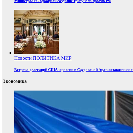
Министры ЕС одобрили создание трибунала против РФ
Новости
ПОЛИТИКА
МИР
Встреча делегаций США и россии в Саудовской Аравии закончилас
Экономика