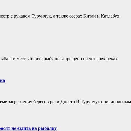
естр с рукавом Турунчук, а также озерах Китай и Катлабух.
ыбалки мест. Ловить рыбу не запрещено на четырех реках.
она
ме загрязнения берегов реки Днестр И Турунчук оригинальным 
осят не ездить на рыбалку