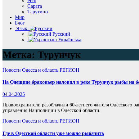
Рені
Сарата
Тарутино
Мир
Блог
Язык:
Русский
Українська
Метка:
Турунчук
Новости
Одесса и область
РЕГИОН
На Одещине браконьер наловил в реке Турунчук рыбы на бо
04.04.2025
Правоохранители разоблачили 60-летнего жителя Одесского ра
управления Нацполиции в Одесской области.
Новости
Одесса и область
РЕГИОН
Где в Одесской области уже можно рыбачить