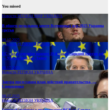
You missed
Новости
РЕГИОН
МИР
УКРАИНА
В общем медальном зачете Всемирных игр-2025 Украина
третья
08.17.2025
Новости
РЕГИОН
УКРАИНА
ЕС уже в сентябре примет 19-й ракет санкций против рф,
— Урсула фон дер Ляйен
08.17.2025
Новости
РЕГИОН
УКРАИНА
Завтра представим план действий правительства, —
Свириденко
08.17.2025
Новости
РЕГИОН
УКРАИНА
Генштаб сообщил о продвижении ВСУ на Северо-