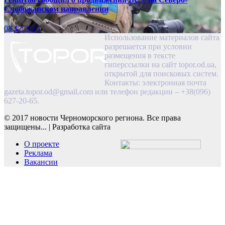
Слобожанском направлении
08.17.2025
Использование материалов сайта
разрешается при условии
размещения в тексте
гиперссылки на сайт topor.od.ua,
открытой для поисковых систем.
Контакты: электронная почта
gazeta.topor.od@gmail.com
или телефон редакции – +38(096)
627-20-65.
© 2017 новости Черноморского региона. Все права
защищены...
|
Разработка сайта
О проекте
Реклама
Вакансии