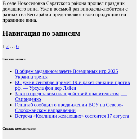
В селе Новоселовка Саратского района прошел праздник
домашнего вина. Уже в восьмой раз виноделы-любители с
разных сел Бессарабии представляют свою продукцию на
празднике вина.
Навигация по записям
1
2
…
6
Свежие записи
В общем медальном зачете Всемирных игр-2025
Украина третья
ЕС уже в сентябре примет 19-й ракет санкций против
рф, — Урсула фон дер Ляйен
Завтра представим план действий правительства, —
Свириденко
Генштаб сообщил о продвижении ВСУ на Северо-
Слобожанском направлении
Встреча «Коалиции желающих» состоится 17 августа
Свежие комментарии