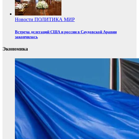
Новости
ПОЛИТИКА
МИР
Встреча делегаций США и россии в Саудовской Аравии
закончилась
Экономика