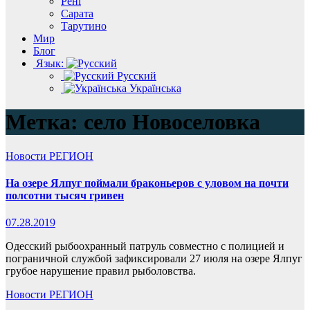
Рені
Сарата
Тарутино
Мир
Блог
Язык:
Русский
Українська
Метка:
село Новоселовка
Новости
РЕГИОН
На озере Ялпуг поймали браконьеров с уловом на почти
полсотни тысяч гривен
07.28.2019
Одесский рыбоохранный патруль совместно с полицией и
пограничной службой зафиксировали 27 июля на озере Ялпуг
грубое нарушение правил рыболовства.
Новости
РЕГИОН