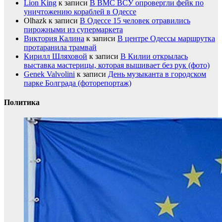
Lion King
к записи
В ВМС ВСУ опровергли фейк по
уничтожению кораблей в Одессе
Olhazk
к записи
В Одессе 15 человек отравились
пирожными из супермаркета
Виктория Калина
к записи
В центре Одессы маршрутка
протаранила трамвай
Кирилл Шляховой
к записи
В Килии открылась
выставка мастерицы, которая вышивает без рук (фото)
Genek Valvolini
к записи
День музыканта в городском
парке Болграда (фоторепортаж)
Политика