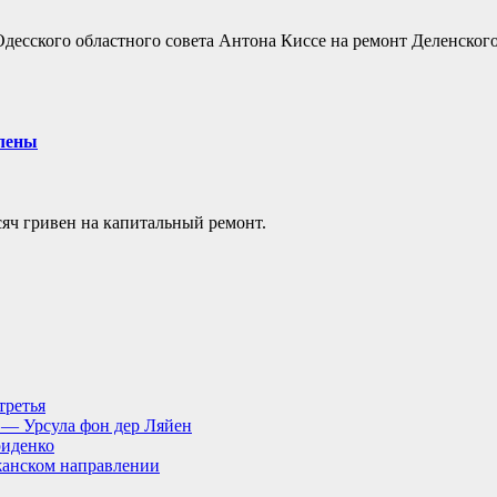
Одесского областного совета Антона Киссе на ремонт Деленског
елены
яч гривен на капитальный ремонт.
третья
, — Урсула фон дер Ляйен
риденко
анском направлении