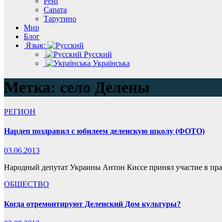
Рені
Сарата
Тарутино
Мир
Блог
Язык:
Русский
Українська
Метка:
село Делены
РЕГИОН
Нардеп поздравил с юбилеем деленскую школу (ФОТО)
03.06.2013
Народный депутат Украины Антон Киссе принял участие в пр
ОБЩЕСТВО
Когда отремонтируют Деленский Дом культуры?