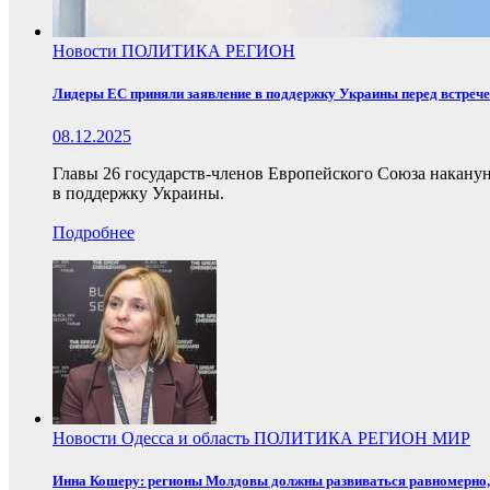
Новости
ПОЛИТИКА
РЕГИОН
Лидеры ЕС приняли заявление в поддержку Украины перед встреч
08.12.2025
Главы 26 государств-членов Европейского Союза накану
в поддержку Украины.
Подробнее
Новости
Одесса и область
ПОЛИТИКА
РЕГИОН
МИР
Инна Кошеру: регионы Молдовы должны развиваться равномерно, 