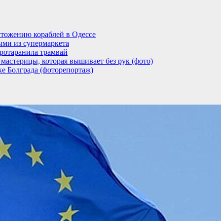
тожению кораблей в Одессе
ыми из супермаркета
ротаранила трамвай
мастерицы, которая вышивает без рук (фото)
ке Болграда (фоторепортаж)