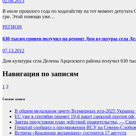
02.08.2013
В июле прошлого года по ходатайству на тот момент депутата 
грн. Этой помощи уже…
РЕГИОН
630 тысяч гривен получил на ремонт Дом культуры села Д
07.13.2012
Дом культуры села Делены Арцизского района получил 630 тыс
Навигация по записям
1
2
Свежие записи
В общем медальном зачете Всемирных игр-2025 Украина 
ЕС уже в сентябре примет 19-й ракет санкций против рф
Завтра представим план действий правительства, — Сви
Генштаб сообщил о продвижении ВСУ на Северо-Слобож
Встреча «Коалиции желающих» состоится 17 августа