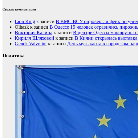
Свежие комментарии
Lion King
к записи
В ВМС ВСУ опровергли фейк по унич
Olhazk
к записи
В Одессе 15 человек отравились пирожн
Виктория Калина
к записи
В центре Одессы маршрутка п
Кирилл Шляховой
к записи
В Килии открылась выставка 
Genek Valvolini
к записи
День музыканта в городском пар
Политика