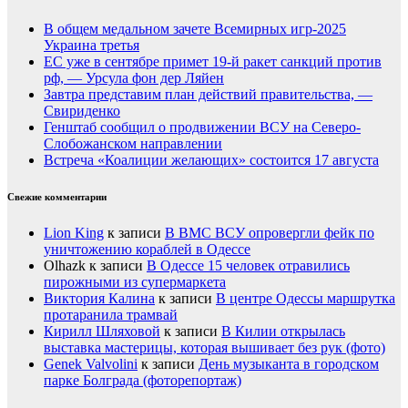
В общем медальном зачете Всемирных игр-2025
Украина третья
ЕС уже в сентябре примет 19-й ракет санкций против
рф, — Урсула фон дер Ляйен
Завтра представим план действий правительства, —
Свириденко
Генштаб сообщил о продвижении ВСУ на Северо-
Слобожанском направлении
Встреча «Коалиции желающих» состоится 17 августа
Свежие комментарии
Lion King
к записи
В ВМС ВСУ опровергли фейк по
уничтожению кораблей в Одессе
Olhazk
к записи
В Одессе 15 человек отравились
пирожными из супермаркета
Виктория Калина
к записи
В центре Одессы маршрутка
протаранила трамвай
Кирилл Шляховой
к записи
В Килии открылась
выставка мастерицы, которая вышивает без рук (фото)
Genek Valvolini
к записи
День музыканта в городском
парке Болграда (фоторепортаж)