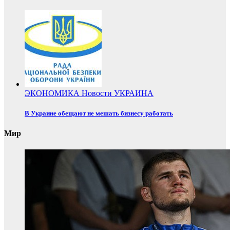
ЭКОНОМИКА
Новости
УКРАИНА
В Украине обещают не мешать бизнесу работать
Мир