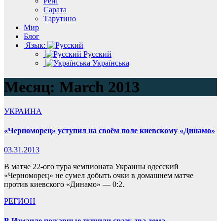
Рені
Сарата
Тарутино
Мир
Блог
Язык:
Русский
Українська
Месяц:
March 2013
УКРАИНА
«Черноморец» уступил на своём поле киевскому «Динамо»
03.31.2013
В матче 22-ого тура чемпионата Украины одесский
«Черноморец» не сумел добыть очки в домашнем матче
против киевского «Динамо» — 0:2.
РЕГИОН
В Измаиле пожарные тушили сразу два дома