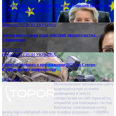
ЕС уже в сентябре примет 19-й ракет санкций против рф,
— Урсула фон дер Ляйен
08.17.2025
Новости
РЕГИОН
УКРАИНА
Завтра представим план действий правительства, —
Свириденко
08.17.2025
Новости
РЕГИОН
УКРАИНА
Генштаб сообщил о продвижении ВСУ на Северо-
Слобожанском направлении
08.17.2025
Использование материалов сайта
разрешается при условии
размещения в тексте
гиперссылки на сайт topor.od.ua,
открытой для поисковых систем.
Контакты: электронная почта
gazeta.topor.od@gmail.com
или телефон редакции – +38(096)