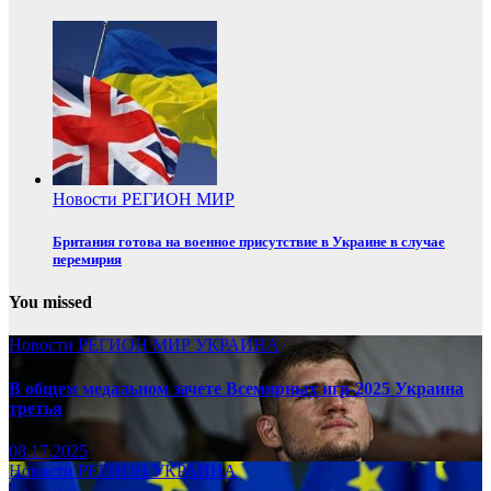
Новости
РЕГИОН
МИР
Британия готова на военное присутствие в Украине в случае
перемирия
You missed
Новости
РЕГИОН
МИР
УКРАИНА
В общем медальном зачете Всемирных игр-2025 Украина
третья
08.17.2025
Новости
РЕГИОН
УКРАИНА