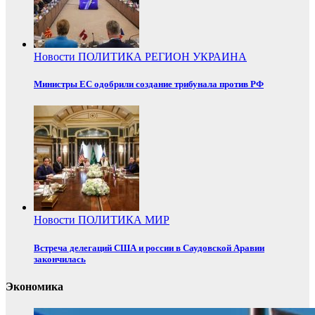
Новости
ПОЛИТИКА
РЕГИОН
УКРАИНА
Министры ЕС одобрили создание трибунала против РФ
Новости
ПОЛИТИКА
МИР
Встреча делегаций США и россии в Саудовской Аравии
закончилась
Экономика