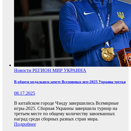
Новости
РЕГИОН
МИР
УКРАИНА
В общем медальном зачете Всемирных игр-2025 Украина третья
08.17.2025
В китайском городе Чэнду завершились Всемирные
игры-2025. Сборная Украины завершила турнир на
третьем месте по общему количеству завоеванных
наград среди сборных разных стран мира.
Подробнее