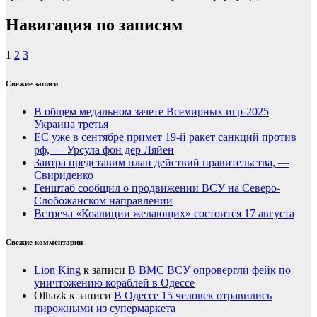
Навигация по записям
1
2
3
Свежие записи
В общем медальном зачете Всемирных игр-2025
Украина третья
ЕС уже в сентябре примет 19-й ракет санкций против
рф, — Урсула фон дер Ляйен
Завтра представим план действий правительства, —
Свириденко
Генштаб сообщил о продвижении ВСУ на Северо-
Слобожанском направлении
Встреча «Коалиции желающих» состоится 17 августа
Свежие комментарии
Lion King
к записи
В ВМС ВСУ опровергли фейк по
уничтожению кораблей в Одессе
Olhazk
к записи
В Одессе 15 человек отравились
пирожными из супермаркета