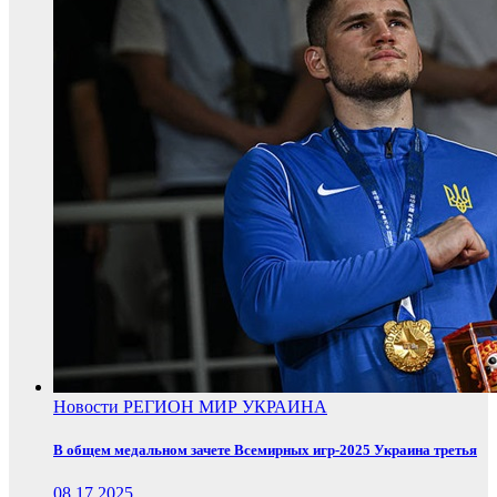
Новости
РЕГИОН
МИР
УКРАИНА
В общем медальном зачете Всемирных игр-2025 Украина третья
08.17.2025