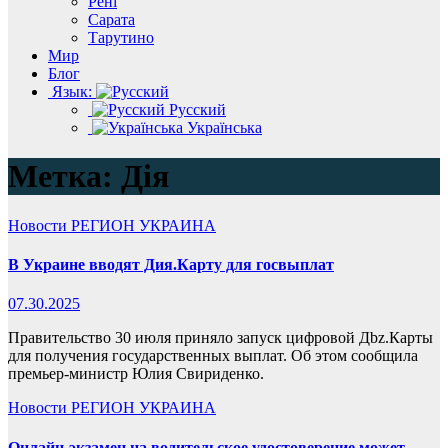
Рені
Сарата
Тарутино
Мир
Блог
Язык:
Русский
Українська
Метка:
Дія
Новости
РЕГИОН
УКРАИНА
В Украине вводят Дия.Карту для госвыплат
07.30.2025
Правительство 30 июля приняло запуск цифровой Дbz.Карты
для получения государственных выплат. Об этом сообщила
премьер-министр Юлия Свириденко.
Новости
РЕГИОН
УКРАИНА
Онлайн-экзамен на водительское удостоверение может