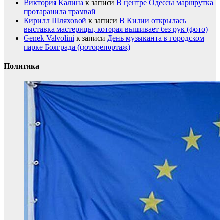
Виктория Калина
к записи
В центре Одессы маршрутка
протаранила трамвай
Кирилл Шляховой
к записи
В Килии открылась
выставка мастерицы, которая вышивает без рук (фото)
Genek Valvolini
к записи
День музыканта в городском
парке Болграда (фоторепортаж)
Политика