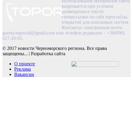
Использование материалов сайта
разрешается при условии
размещения в тексте
гиперссылки на сайт topor.od.ua,
открытой для поисковых систем.
Контакты: электронная почта
gazeta.topor.od@gmail.com
или телефон редакции – +38(096)
627-20-65.
© 2017 новости Черноморского региона. Все права
защищены...
|
Разработка сайта
О проекте
Реклама
Вакансии