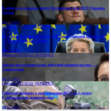
В общем медальном зачете Всемирных игр-2025 Украина
третья
08.17.2025
Новости
РЕГИОН
УКРАИНА
ЕС уже в сентябре примет 19-й ракет санкций против рф,
— Урсула фон дер Ляйен
08.17.2025
Новости
РЕГИОН
УКРАИНА
Завтра представим план действий правительства, —
Свириденко
08.17.2025
Новости
РЕГИОН
УКРАИНА
Генштаб сообщил о продвижении ВСУ на Северо-
Слобожанском направлении
08.17.2025