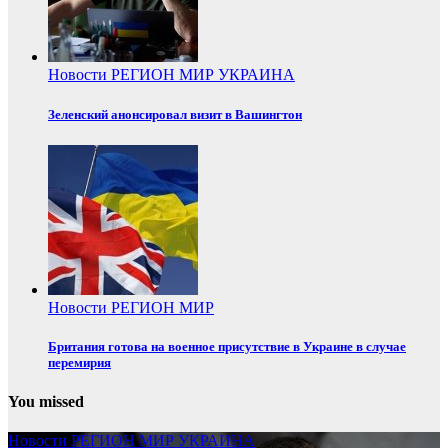
Новости
РЕГИОН
МИР
УКРАИНА
Зеленский анонсировал визит в Вашингтон
Новости
РЕГИОН
МИР
Британия готова на военное присутствие в Украине в случае
перемирия
You missed
Новости
РЕГИОН
МИР
УКРАИНА