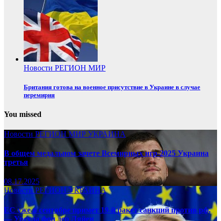
Новости
РЕГИОН
МИР
Британия готова на военное присутствие в Украине в случае
перемирия
You missed
Новости
РЕГИОН
МИР
УКРАИНА
В общем медальном зачете Всемирных игр-2025 Украина
третья
08.17.2025
Новости
РЕГИОН
УКРАИНА
ЕС уже в сентябре примет 19-й ракет санкций против рф,
— Урсула фон дер Ляйен