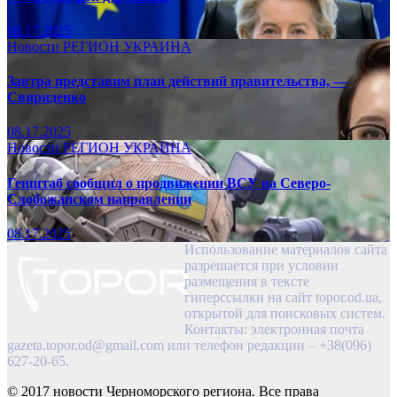
08.17.2025
Новости
РЕГИОН
УКРАИНА
Завтра представим план действий правительства, —
Свириденко
08.17.2025
Новости
РЕГИОН
УКРАИНА
Генштаб сообщил о продвижении ВСУ на Северо-
Слобожанском направлении
08.17.2025
Использование материалов сайта
разрешается при условии
размещения в тексте
гиперссылки на сайт topor.od.ua,
открытой для поисковых систем.
Контакты: электронная почта
gazeta.topor.od@gmail.com
или телефон редакции – +38(096)
627-20-65.
© 2017 новости Черноморского региона. Все права