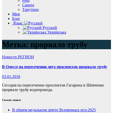
Рені
Сарата
Тарутино
Мир
Блог
Язык:
Русский
Українська
Метка:
прорвало трубу
Новости
РЕГИОН
В Одессе на пересечении двух проспектов прорвало трубу
03.01.2018
Сегодня на пересечении проспектов Гагарина и Шевченко
прорвало трубу водопровода.
Свежие записи
В общем медальном зачете Всемирных игр-2025