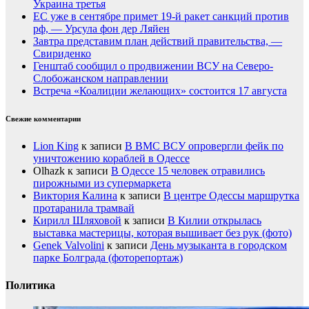
Украина третья
ЕС уже в сентябре примет 19-й ракет санкций против
рф, — Урсула фон дер Ляйен
Завтра представим план действий правительства, —
Свириденко
Генштаб сообщил о продвижении ВСУ на Северо-
Слобожанском направлении
Встреча «Коалиции желающих» состоится 17 августа
Свежие комментарии
Lion King
к записи
В ВМС ВСУ опровергли фейк по
уничтожению кораблей в Одессе
Olhazk
к записи
В Одессе 15 человек отравились
пирожными из супермаркета
Виктория Калина
к записи
В центре Одессы маршрутка
протаранила трамвай
Кирилл Шляховой
к записи
В Килии открылась
выставка мастерицы, которая вышивает без рук (фото)
Genek Valvolini
к записи
День музыканта в городском
парке Болграда (фоторепортаж)
Политика