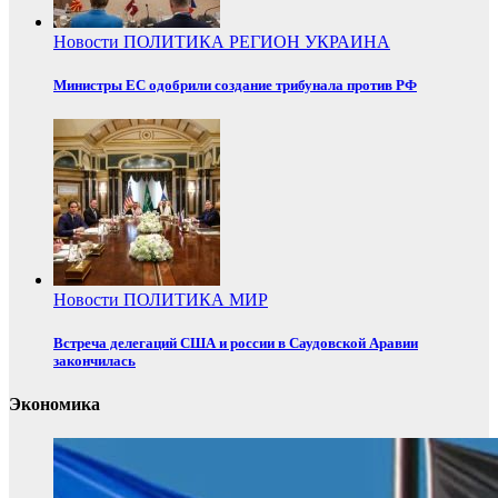
Новости
ПОЛИТИКА
РЕГИОН
УКРАИНА
Министры ЕС одобрили создание трибунала против РФ
Новости
ПОЛИТИКА
МИР
Встреча делегаций США и россии в Саудовской Аравии
закончилась
Экономика