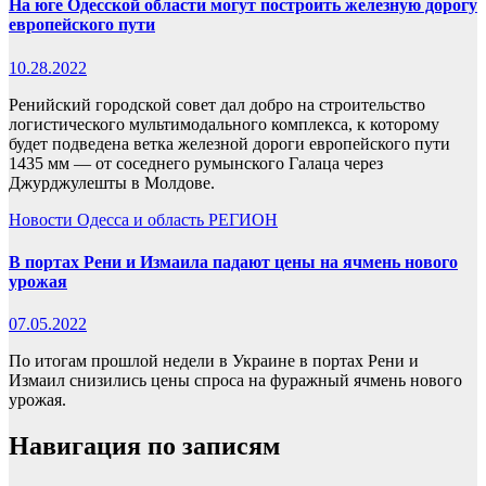
На юге Одесской области могут построить железную дорогу
европейского пути
10.28.2022
Ренийский городской совет дал добро на строительство
логистического мультимодального комплекса, к которому
будет подведена ветка железной дороги европейского пути
1435 мм — от соседнего румынского Галаца через
Джурджулешты в Молдове.
Новости
Одесса и область
РЕГИОН
В портах Рени и Измаила падают цены на ячмень нового
урожая
07.05.2022
По итогам прошлой недели в Украине в портах Рени и
Измаил снизились цены спроса на фуражный ячмень нового
урожая.
Навигация по записям