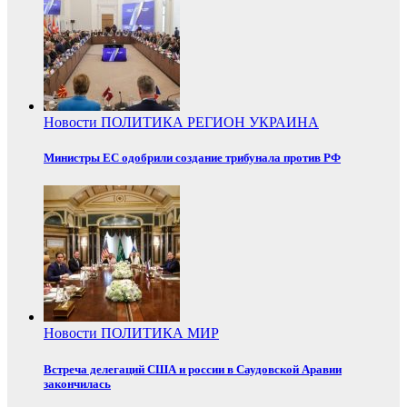
Новости
ПОЛИТИКА
РЕГИОН
УКРАИНА
Министры ЕС одобрили создание трибунала против РФ
Новости
ПОЛИТИКА
МИР
Встреча делегаций США и россии в Саудовской Аравии
закончилась