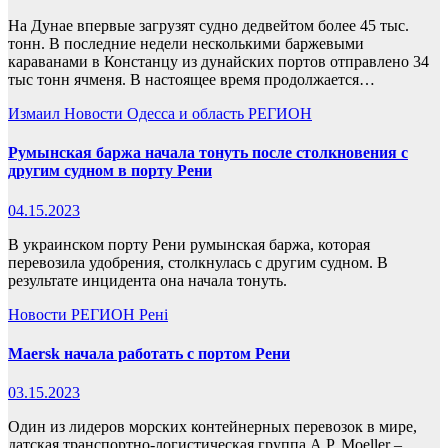
На Дунае впервые загрузят судно дедвейтом более 45 тыс.
тонн. В последние недели несколькими баржевыми
караванами в Констанцу из дунайских портов отправлено 34
тыс тонн ячменя. В настоящее время продолжается…
Измаил
Новости
Одесса и область
РЕГИОН
Румынская баржа начала тонуть после столкновения с
другим судном в порту Рени
04.15.2023
В украинском порту Рени румынская баржа, которая
перевозила удобрения, столкнулась с другим судном. В
результате инцидента она начала тонуть.
Новости
РЕГИОН
Рені
Maersk начала работать с портом Рени
03.15.2023
Один из лидеров морских контейнерных перевозок в мире,
датская транспортно-логистическая группа A.P. Moeller –