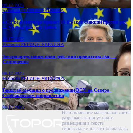
08.17.2025
Новости
РЕГИОН
УКРАИНА
ЕС уже в сентябре примет 19-й ракет санкций против рф,
— Урсула фон дер Ляйен
08.17.2025
Новости
РЕГИОН
УКРАИНА
Завтра представим план действий правительства, —
Свириденко
08.17.2025
Новости
РЕГИОН
УКРАИНА
Генштаб сообщил о продвижении ВСУ на Северо-
Слобожанском направлении
08.17.2025
Использование материалов сайта
разрешается при условии
размещения в тексте
гиперссылки на сайт topor.od.ua,