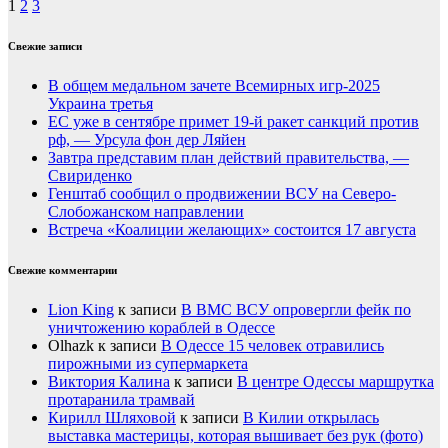
1
2
3
Свежие записи
В общем медальном зачете Всемирных игр-2025
Украина третья
ЕС уже в сентябре примет 19-й ракет санкций против
рф, — Урсула фон дер Ляйен
Завтра представим план действий правительства, —
Свириденко
Генштаб сообщил о продвижении ВСУ на Северо-
Слобожанском направлении
Встреча «Коалиции желающих» состоится 17 августа
Свежие комментарии
Lion King
к записи
В ВМС ВСУ опровергли фейк по
уничтожению кораблей в Одессе
Olhazk
к записи
В Одессе 15 человек отравились
пирожными из супермаркета
Виктория Калина
к записи
В центре Одессы маршрутка
протаранила трамвай
Кирилл Шляховой
к записи
В Килии открылась
выставка мастерицы, которая вышивает без рук (фото)