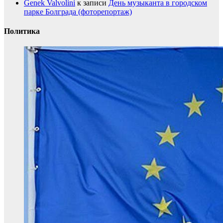
Genek Valvolini
к записи
День музыканта в городском
парке Болграда (фоторепортаж)
Политика