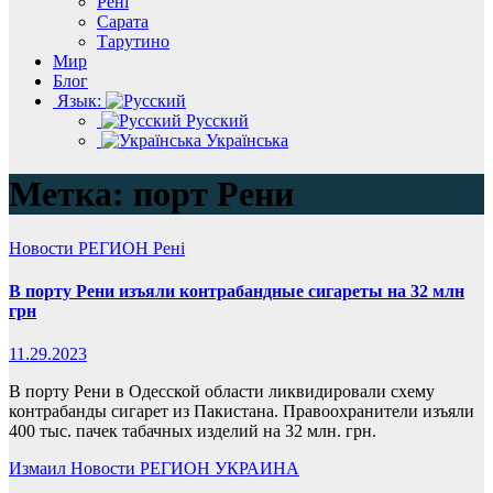
Рені
Сарата
Тарутино
Мир
Блог
Язык:
Русский
Українська
Метка:
порт Рени
Новости
РЕГИОН
Рені
В порту Рени изъяли контрабандные сигареты на 32 млн
грн
11.29.2023
В порту Рени в Одесской области ликвидировали схему
контрабанды сигарет из Пакистана. Правоохранители изъяли
400 тыс. пачек табачных изделий на 32 млн. грн.
Измаил
Новости
РЕГИОН
УКРАИНА