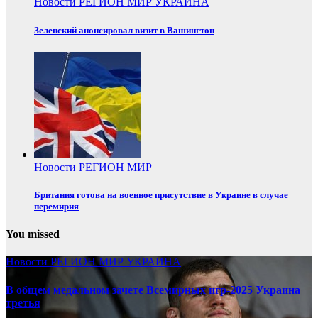
Новости
РЕГИОН
МИР
УКРАИНА
Зеленский анонсировал визит в Вашингтон
Новости
РЕГИОН
МИР
Британия готова на военное присутствие в Украине в случае
перемирия
You missed
Новости
РЕГИОН
МИР
УКРАИНА
В общем медальном зачете Всемирных игр-2025 Украина
третья