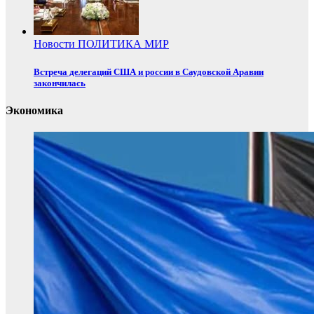
Новости
ПОЛИТИКА
МИР
Встреча делегаций США и россии в Саудовской Аравии
закончилась
Экономика