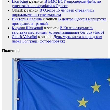
Lion King
к записи
В ВМС ВСУ опровергли фейк по
уничтожению кораблей в Одессе
Olhazk
к записи
В Одессе 15 человек отравились
пирожными из супермаркета
Виктория Калина
к записи
В центре Одессы маршрутка
протаранила трамвай
Кирилл Шляховой
к записи
В Килии открылась
выставка мастерицы, которая вышивает без рук (фото)
Genek Valvolini
к записи
День музыканта в городском
парке Болграда (фоторепортаж)
Политика