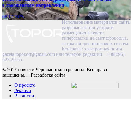
Слобожанском направлении
08.17.2025
Использование материалов сайта
разрешается при условии
размещения в тексте
гиперссылки на сайт topor.od.ua,
открытой для поисковых систем.
Контакты: электронная почта
gazeta.topor.od@gmail.com
или телефон редакции – +38(096)
627-20-65.
© 2017 новости Черноморского региона. Все права
защищены...
|
Разработка сайта
О проекте
Реклама
Вакансии