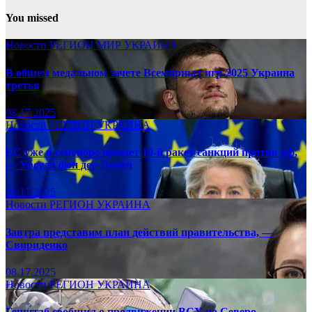
You missed
Новости
РЕГИОН
МИР
УКРАИНА
В общем медальном зачете Всемирных игр-2025 Украина
третья
08.17.2025
Новости
РЕГИОН
УКРАИНА
ЕС уже в сентябре примет 19-й ракет санкций против рф,
— Урсула фон дер Ляйен
08.17.2025
Новости
РЕГИОН
УКРАИНА
Завтра представим план действий правительства, —
Свириденко
08.17.2025
Новости
РЕГИОН
УКРАИНА
Генштаб сообщил о продвижении ВСУ на Северо-