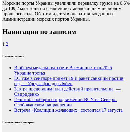
Морские порты Украины увеличили перевалку грузов на 0,6%
до 109,2 млн тонн по сравнению с аналогичным периодом
прошлого года. Об этом идется в оперативных данных
Администрации морских портов Украины.
Навигация по записям
1
2
Свежие записи
В общем медальном зачете Всемирных игр-2025
Украина третья
ЕС уже в сентябре примет 19-й ракет санкций против
рф, — Урсула фон дер Ляйен
Завтра представим план действий правительства, —
Свириденко
Генштаб сообщил о продвижении ВСУ на Северо-
Слобожанском направлении
Встреча «Коалиции желающих» состоится 17 августа
Свежие комментарии