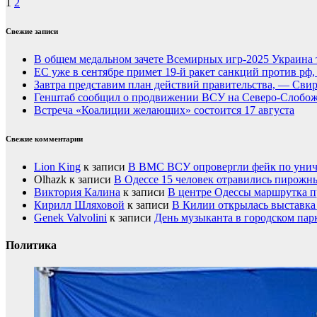
1
2
Свежие записи
В общем медальном зачете Всемирных игр-2025 Украина 
ЕС уже в сентябре примет 19-й ракет санкций против рф
Завтра представим план действий правительства, — Сви
Генштаб сообщил о продвижении ВСУ на Северо-Слобож
Встреча «Коалиции желающих» состоится 17 августа
Свежие комментарии
Lion King
к записи
В ВМС ВСУ опровергли фейк по унич
Olhazk
к записи
В Одессе 15 человек отравились пирожн
Виктория Калина
к записи
В центре Одессы маршрутка п
Кирилл Шляховой
к записи
В Килии открылась выставка 
Genek Valvolini
к записи
День музыканта в городском пар
Политика