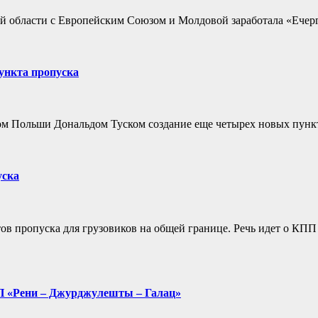
ой области с Европейским Союзом и Молдовой заработала «Ечерг
ункта пропуска
м Польши Дональдом Туском создание еще четырех новых пункт
уска
ов пропуска для грузовиков на общей границе. Речь идет о КП
ПП «Рени – Джурджулешты – Галац»