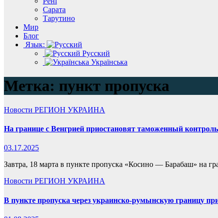
Рені
Сарата
Тарутино
Мир
Блог
Язык:
Русский
Українська
Метка:
пункт пропуска
Новости
РЕГИОН
УКРАИНА
На границе с Венгрией приостановят таможенный контроль 
03.17.2025
Завтра, 18 марта в пункте пропуска «Косино — Барабаш» на г
Новости
РЕГИОН
УКРАИНА
В пункте пропуска через украинско-румынскую границу пр