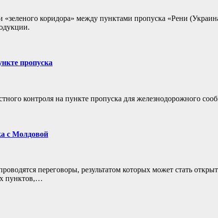
и «зеленого коридора» между пунктами пропуска «Рени (Украин
родукции.
ункте пропуска
стного контроля на пункте пропуска для железнодорожного соо
ка с Молдовой
роводятся переговоры, результатом которых может стать откры
ых пунктов,…