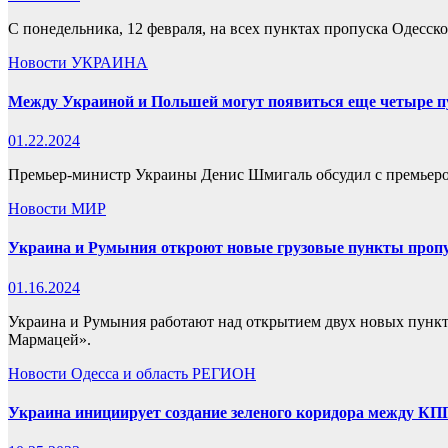
С понедельника, 12 февраля, на всех пунктах пропуска Одесск
Новости
УКРАИНА
Между Украиной и Польшей могут появиться еще четыре п
01.22.2024
Премьер-министр Украины Денис Шмигаль обсудил с премьеро
Новости
МИР
Украина и Румыния откроют новые грузовые пункты проп
01.16.2024
Украина и Румыния работают над открытием двух новых пункт
Мармацей».
Новости
Одесса и область
РЕГИОН
Украина инициирует создание зеленого коридора между К