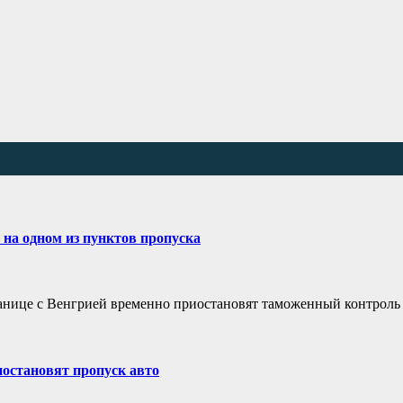
на одном из пунктов пропуска
ранице с Венгрией временно приостановят таможенный контроль 
иостановят пропуск авто