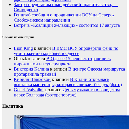
Завтра представим план действий правительства, —
Свириденко
Генштаб сообщил о продвижении ВСУ на Северо-
Слобожанском направлении
Встреча «Коалиции желающих» состоится 17 августа
Свежие комментарии
Lion King
к записи
В ВМС ВСУ опровергли фейк по
уничтожению кораблей в Одессе
Olhazk
к записи
В Одессе 15 человек отравились
пирожными из супермаркета
Виктория Калина
к записи
В центре Одессы маршрутка
протаранила трамвай
Кирилл Шляховой
к записи
В Килии открылась
выставка мастерицы, которая вышивает без рук (фото)
Genek Valvolini
к записи
День музыканта в городском
парке Болграда (фоторепортаж)
Политика