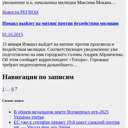
увольнение и.о. начальника милиции Максима Мокана…
Новости
РЕГИОН
Измаил выйдет на митинг против бездействия милиции
01.10.2015
15 января Измаил выйдет на митинг против произвола и
бездействия милиции. Соответствующее уведомление уже
подготовлено на имя городского головы Андрея Абрамченко.
Об этом сообщает корреспондент «Топора». Горожане
требуют недопущения дальнейшего…
Навигация по записям
1
…
6
7
Свежие записи
В общем медальном зачете Всемирных игр-2025
Украина третья
ЕС уже в сентябре примет 19-й ракет санкций против
рф, — Урсула фон дер Ляйен