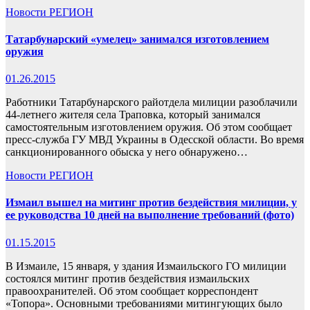
Новости
РЕГИОН
Татарбунарский «умелец» занимался изготовлением
оружия
01.26.2015
Работники Татарбунарского райотдела милиции разоблачили
44-летнего жителя села Траповка, который занимался
самостоятельным изготовлением оружия. Об этом сообщает
пресс-служба ГУ МВД Украины в Одесской области. Во время
санкционированного обыска у него обнаружено…
Новости
РЕГИОН
Измаил вышел на митинг против бездействия милиции, у
ее руководства 10 дней на выполнение требований (фото)
01.15.2015
В Измаиле, 15 января, у здания Измаильского ГО милиции
состоялся митинг против бездействия измаильских
правоохранителей. Об этом сообщает корреспондент
«Топора». Основными требованиями митингующих было