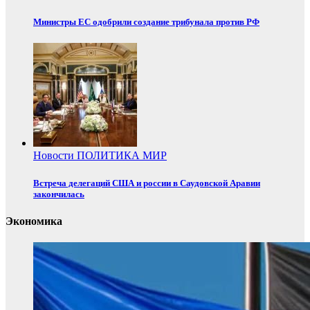
Министры ЕС одобрили создание трибунала против РФ
Новости
ПОЛИТИКА
МИР
Встреча делегаций США и россии в Саудовской Аравии
закончилась
Экономика