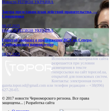
Новости
РЕГИОН
УКРАИНА
Завтра представим план действий правительства, —
Свириденко
08.17.2025
Новости
РЕГИОН
УКРАИНА
Генштаб сообщил о продвижении ВСУ на Северо-
Слобожанском направлении
08.17.2025
Использование материалов сайта
разрешается при условии
размещения в тексте
гиперссылки на сайт topor.od.ua,
открытой для поисковых систем.
Контакты: электронная почта
gazeta.topor.od@gmail.com
или телефон редакции – +38(096)
627-20-65.
© 2017 новости Черноморского региона. Все права
защищены...
|
Разработка сайта