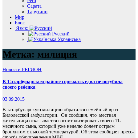
Рені
Сарата
Тарутино
Мир
Блог
Язык:
Русский
Українська
Метка:
милиция
Новости
РЕГИОН
В Татарбунарском районе горе-мать едва не погубила
своего ребенка
03.09.2015
В татарбунарскую милицию обратился семейный врач
Билолесской амбулатории. Он сообщил, что местная
жительница отказывается госпитализировать своего 11-
месячного сына, который уже неделю болеет острым
бронхитом с высокой температурой. Об этом сообщает пресс-
служба облуправления МВД.