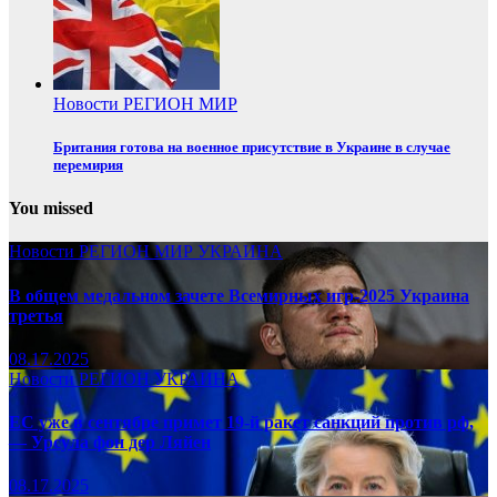
Новости
РЕГИОН
МИР
Британия готова на военное присутствие в Украине в случае
перемирия
You missed
Новости
РЕГИОН
МИР
УКРАИНА
В общем медальном зачете Всемирных игр-2025 Украина
третья
08.17.2025
Новости
РЕГИОН
УКРАИНА
ЕС уже в сентябре примет 19-й ракет санкций против рф,
— Урсула фон дер Ляйен
08.17.2025