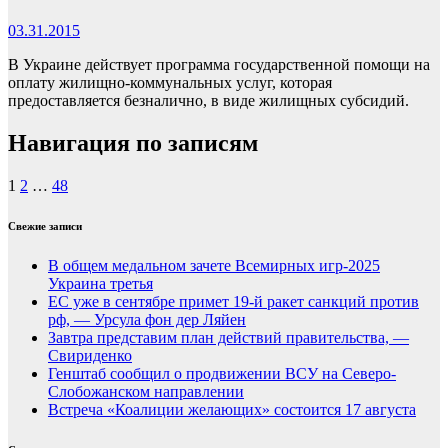
03.31.2015
В Украине действует программа государственной помощи на
оплату жилищно-коммунальных услуг, которая
предоставляется безналично, в виде жилищных субсидий.
Навигация по записям
1
2
…
48
Свежие записи
В общем медальном зачете Всемирных игр-2025
Украина третья
ЕС уже в сентябре примет 19-й ракет санкций против
рф, — Урсула фон дер Ляйен
Завтра представим план действий правительства, —
Свириденко
Генштаб сообщил о продвижении ВСУ на Северо-
Слобожанском направлении
Встреча «Коалиции желающих» состоится 17 августа