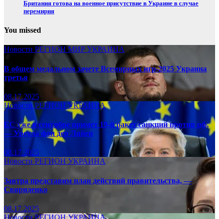
Британия готова на военное присутствие в Украине в случае
перемирия
You missed
Новости
РЕГИОН
МИР
УКРАИНА
В общем медальном зачете Всемирных игр-2025 Украина
третья
08.17.2025
Новости
РЕГИОН
УКРАИНА
ЕС уже в сентябре примет 19-й ракет санкций против рф,
— Урсула фон дер Ляйен
08.17.2025
Новости
РЕГИОН
УКРАИНА
Завтра представим план действий правительства, —
Свириденко
08.17.2025
Новости
РЕГИОН
УКРАИНА