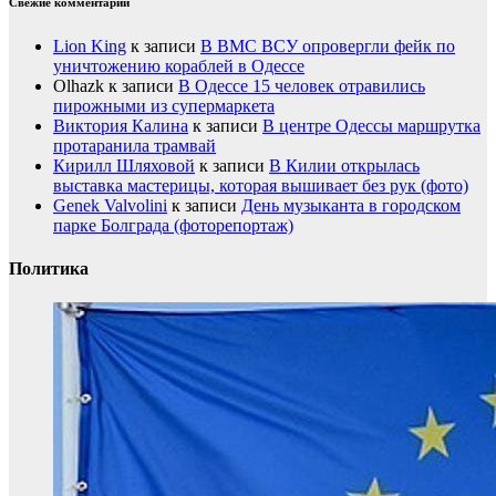
Свежие комментарии
Lion King
к записи
В ВМС ВСУ опровергли фейк по
уничтожению кораблей в Одессе
Olhazk
к записи
В Одессе 15 человек отравились
пирожными из супермаркета
Виктория Калина
к записи
В центре Одессы маршрутка
протаранила трамвай
Кирилл Шляховой
к записи
В Килии открылась
выставка мастерицы, которая вышивает без рук (фото)
Genek Valvolini
к записи
День музыканта в городском
парке Болграда (фоторепортаж)
Политика