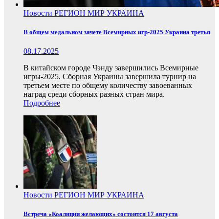
Новости
РЕГИОН
МИР
УКРАИНА
В общем медальном зачете Всемирных игр-2025 Украина третья
08.17.2025
В китайском городе Чэнду завершились Всемирные
игры-2025. Сборная Украины завершила турнир на
третьем месте по общему количеству завоеванных
наград среди сборных разных стран мира.
Подробнее
Новости
РЕГИОН
МИР
УКРАИНА
Встреча «Коалиции желающих» состоится 17 августа