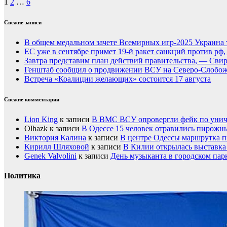
1
2
…
6
Свежие записи
В общем медальном зачете Всемирных игр-2025 Украина 
ЕС уже в сентябре примет 19-й ракет санкций против рф
Завтра представим план действий правительства, — Сви
Генштаб сообщил о продвижении ВСУ на Северо-Слобож
Встреча «Коалиции желающих» состоится 17 августа
Свежие комментарии
Lion King
к записи
В ВМС ВСУ опровергли фейк по унич
Olhazk
к записи
В Одессе 15 человек отравились пирожн
Виктория Калина
к записи
В центре Одессы маршрутка п
Кирилл Шляховой
к записи
В Килии открылась выставка 
Genek Valvolini
к записи
День музыканта в городском пар
Политика