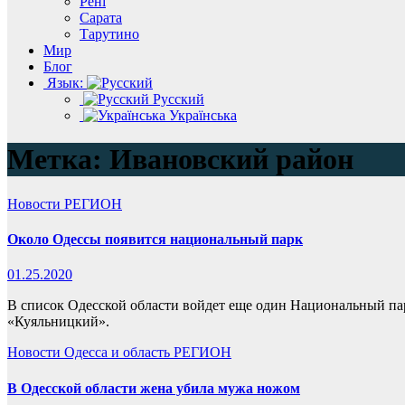
Рені
Сарата
Тарутино
Мир
Блог
Язык:
Русский
Українська
Метка:
Ивановский район
Новости
РЕГИОН
Около Одессы появится национальный парк
01.25.2020
В список Одесской области войдет еще один Национальный па
«Куяльницкий».
Новости
Одесса и область
РЕГИОН
В Одесской области жена убила мужа ножом