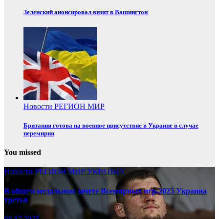
Зеленский анонсировал визит в Вашингтон
Новости
РЕГИОН
МИР
Британия готова на военное присутствие в Украине в случае
перемирия
You missed
Новости
РЕГИОН
МИР
УКРАИНА
В общем медальном зачете Всемирных игр-2025 Украина
третья
08.17.2025