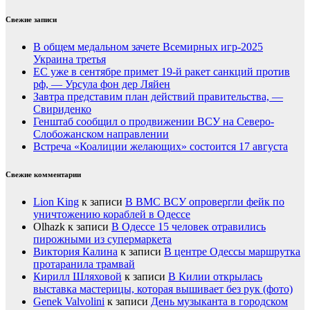
Свежие записи
В общем медальном зачете Всемирных игр-2025
Украина третья
ЕС уже в сентябре примет 19-й ракет санкций против
рф, — Урсула фон дер Ляйен
Завтра представим план действий правительства, —
Свириденко
Генштаб сообщил о продвижении ВСУ на Северо-
Слобожанском направлении
Встреча «Коалиции желающих» состоится 17 августа
Свежие комментарии
Lion King
к записи
В ВМС ВСУ опровергли фейк по
уничтожению кораблей в Одессе
Olhazk
к записи
В Одессе 15 человек отравились
пирожными из супермаркета
Виктория Калина
к записи
В центре Одессы маршрутка
протаранила трамвай
Кирилл Шляховой
к записи
В Килии открылась
выставка мастерицы, которая вышивает без рук (фото)
Genek Valvolini
к записи
День музыканта в городском