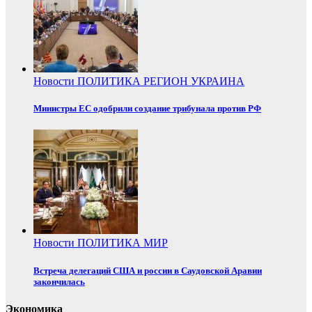
Новости
ПОЛИТИКА
РЕГИОН
УКРАИНА
Министры ЕС одобрили создание трибунала против РФ
Новости
ПОЛИТИКА
МИР
Встреча делегаций США и россии в Саудовской Аравии
закончилась
Экономика