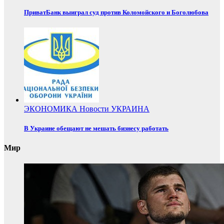
ПриватБанк выиграл суд против Коломойского и Боголюбова
ЭКОНОМИКА
Новости
УКРАИНА
В Украине обещают не мешать бизнесу работать
Мир