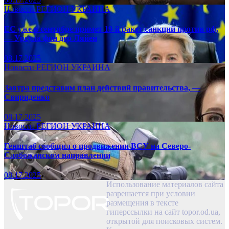
Новости
РЕГИОН
УКРАИНА
ЕС уже в сентябре примет 19-й ракет санкций против рф,
— Урсула фон дер Ляйен
08.17.2025
Новости
РЕГИОН
УКРАИНА
Завтра представим план действий правительства, —
Свириденко
08.17.2025
Новости
РЕГИОН
УКРАИНА
Генштаб сообщил о продвижении ВСУ на Северо-
Слобожанском направлении
08.17.2025
Использование материалов сайта
разрешается при условии
размещения в тексте
гиперссылки на сайт topor.od.ua,
открытой для поисковых систем.