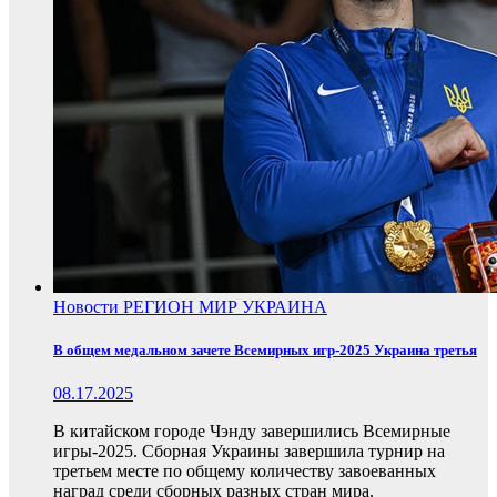
Новости
РЕГИОН
МИР
УКРАИНА
В общем медальном зачете Всемирных игр-2025 Украина третья
08.17.2025
В китайском городе Чэнду завершились Всемирные
игры-2025. Сборная Украины завершила турнир на
третьем месте по общему количеству завоеванных
наград среди сборных разных стран мира.