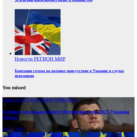
Новости
РЕГИОН
МИР
Британия готова на военное присутствие в Украине в случае
перемирия
You missed
Новости
РЕГИОН
МИР
УКРАИНА
В общем медальном зачете Всемирных игр-2025 Украина
третья
08.17.2025
Новости
РЕГИОН
УКРАИНА