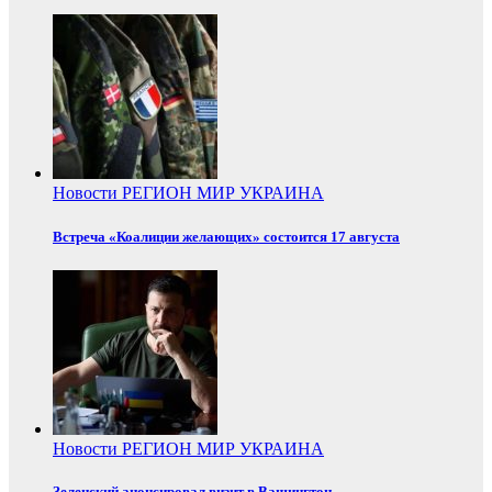
Новости
РЕГИОН
МИР
УКРАИНА
Встреча «Коалиции желающих» состоится 17 августа
Новости
РЕГИОН
МИР
УКРАИНА
Зеленский анонсировал визит в Вашингтон