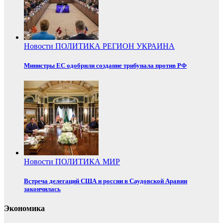
Новости
ПОЛИТИКА
РЕГИОН
УКРАИНА
Министры ЕС одобрили создание трибунала против РФ
Новости
ПОЛИТИКА
МИР
Встреча делегаций США и россии в Саудовской Аравии
закончилась
Экономика