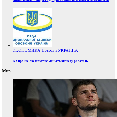
ЭКОНОМИКА
Новости
УКРАИНА
В Украине обещают не мешать бизнесу работать
Мир