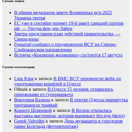
Свежие записи
В общем медальном зачете Всемирных игр-2025
Украина третья
ЕС уже в сентябре примет 19-й ракет санкций против
рф, — Урсула фон дер Ляйен
Завтра представим план действий правительства, —
Свириденко
Генштаб сообщил о продвижении ВСУ на Северо-
Слобожанском направлении
Встреча «Коалиции желающих» состоится 17 августа
Свежие комментарии
Lion King
к записи
В ВМС ВСУ опровергли фейк по
уничтожению кораблей в Одессе
Olhazk
к записи
В Одессе 15 человек отравились
пирожными из супермаркета
Виктория Калина
к записи
В центре Одессы маршрутка
протаранила трамвай
Кирилл Шляховой
к записи
В Килии открылась
выставка мастерицы, которая вышивает без рук (фото)
Genek Valvolini
к записи
День музыканта в городском
парке Болграда (фоторепортаж)