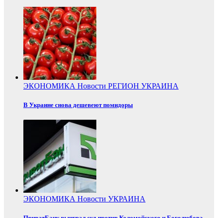
ЭКОНОМИКА
Новости
РЕГИОН
УКРАИНА
В Украине снова дешевеют помидоры
ЭКОНОМИКА
Новости
УКРАИНА
ПриватБанк выиграл суд против Коломойского и Боголюбова