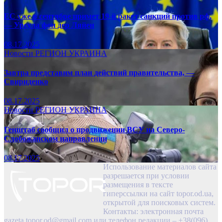
ЕС уже в сентябре примет 19-й ракет санкций против рф,
— Урсула фон дер Ляйен
08.17.2025
Новости
РЕГИОН
УКРАИНА
Завтра представим план действий правительства, —
Свириденко
08.17.2025
Новости
РЕГИОН
УКРАИНА
Генштаб сообщил о продвижении ВСУ на Северо-
Слобожанском направлении
08.17.2025
Использование материалов сайта
разрешается при условии
размещения в тексте
гиперссылки на сайт topor.od.ua,
открытой для поисковых систем.
Контакты: электронная почта
gazeta.topor.od@gmail.com
или телефон редакции – +38(096)