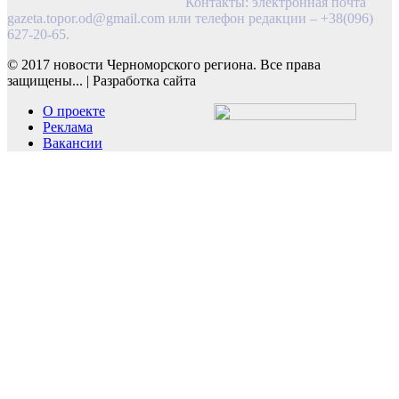
Контакты: электронная почта
gazeta.topor.od@gmail.com
или телефон редакции – +38(096)
627-20-65.
© 2017 новости Черноморского региона. Все права
защищены...
|
Разработка сайта
О проекте
Реклама
Вакансии