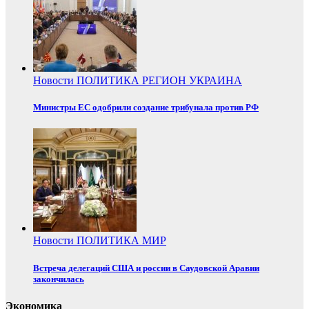
Новости
ПОЛИТИКА
РЕГИОН
УКРАИНА
Министры ЕС одобрили создание трибунала против РФ
Новости
ПОЛИТИКА
МИР
Встреча делегаций США и россии в Саудовской Аравии
закончилась
Экономика