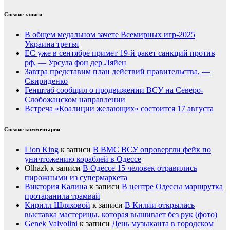
Свежие записи
В общем медальном зачете Всемирных игр-2025
Украина третья
ЕС уже в сентябре примет 19-й ракет санкций против
рф, — Урсула фон дер Ляйен
Завтра представим план действий правительства, —
Свириденко
Генштаб сообщил о продвижении ВСУ на Северо-
Слобожанском направлении
Встреча «Коалиции желающих» состоится 17 августа
Свежие комментарии
Lion King
к записи
В ВМС ВСУ опровергли фейк по
уничтожению кораблей в Одессе
Olhazk
к записи
В Одессе 15 человек отравились
пирожными из супермаркета
Виктория Калина
к записи
В центре Одессы маршрутка
протаранила трамвай
Кирилл Шляховой
к записи
В Килии открылась
выставка мастерицы, которая вышивает без рук (фото)
Genek Valvolini
к записи
День музыканта в городском