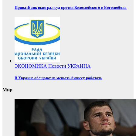
ПриватБанк выиграл суд против Коломойского и Боголюбова
ЭКОНОМИКА
Новости
УКРАИНА
В Украине обещают не мешать бизнесу работать
Мир