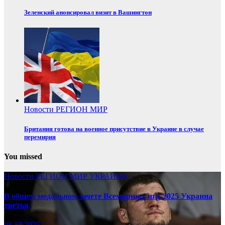
Зеленский анонсировал визит в Вашингтон
Новости
РЕГИОН
МИР
Британия готова на военное присутствие в Украине в случае
перемирия
You missed
Новости
РЕГИОН
МИР
УКРАИНА
В общем медальном зачете Всемирных игр-2025 Украина
третья
08.17.2025