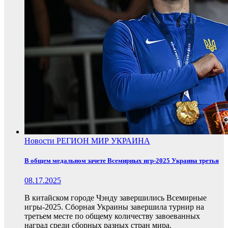
Новости
РЕГИОН
МИР
УКРАИНА
В общем медальном зачете Всемирных игр-2025 Украина третья
08.17.2025
В китайском городе Чэнду завершились Всемирные
игры-2025. Сборная Украины завершила турнир на
третьем месте по общему количеству завоеванных
наград среди сборных разных стран мира.