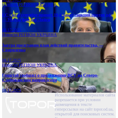
Новости
РЕГИОН
УКРАИНА
ЕС уже в сентябре примет 19-й ракет санкций против рф,
— Урсула фон дер Ляйен
08.17.2025
Новости
РЕГИОН
УКРАИНА
Завтра представим план действий правительства, —
Свириденко
08.17.2025
Новости
РЕГИОН
УКРАИНА
Генштаб сообщил о продвижении ВСУ на Северо-
Слобожанском направлении
08.17.2025
Использование материалов сайта
разрешается при условии
размещения в тексте
гиперссылки на сайт topor.od.ua,
открытой для поисковых систем.