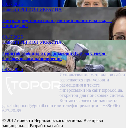
08.17.2025
Новости
РЕГИОН
УКРАИНА
Завтра представим план действий правительства, —
Свириденко
08.17.2025
Новости
РЕГИОН
УКРАИНА
Генштаб сообщил о продвижении ВСУ на Северо-
Слобожанском направлении
08.17.2025
Использование материалов сайта
разрешается при условии
размещения в тексте
гиперссылки на сайт topor.od.ua,
открытой для поисковых систем.
Контакты: электронная почта
gazeta.topor.od@gmail.com
или телефон редакции – +38(096)
627-20-65.
© 2017 новости Черноморского региона. Все права
защищены...
|
Разработка сайта