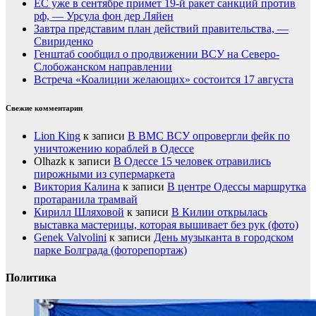
ЕС уже в сентябре примет 19-й ракет санкций против
рф, — Урсула фон дер Ляйен
Завтра представим план действий правительства, —
Свириденко
Генштаб сообщил о продвижении ВСУ на Северо-
Слобожанском направлении
Встреча «Коалиции желающих» состоится 17 августа
Свежие комментарии
Lion King
к записи
В ВМС ВСУ опровергли фейк по
уничтожению кораблей в Одессе
Olhazk
к записи
В Одессе 15 человек отравились
пирожными из супермаркета
Виктория Калина
к записи
В центре Одессы маршрутка
протаранила трамвай
Кирилл Шляховой
к записи
В Килии открылась
выставка мастерицы, которая вышивает без рук (фото)
Genek Valvolini
к записи
День музыканта в городском
парке Болграда (фоторепортаж)
Политика