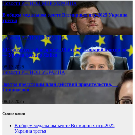
Новости
РЕГИОН
МИР
УКРАИНА
В общем медальном зачете Всемирных игр-2025 Украина
третья
08.17.2025
Новости
РЕГИОН
УКРАИНА
ЕС уже в сентябре примет 19-й ракет санкций против рф,
— Урсула фон дер Ляйен
08.17.2025
Новости
РЕГИОН
УКРАИНА
Завтра представим план действий правительства, —
Свириденко
08.17.2025
Свежие записи
В общем медальном зачете Всемирных игр-2025
Украина третья