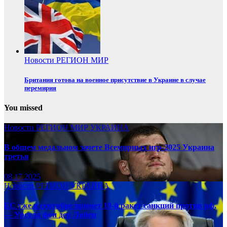
Новости
РЕГИОН
МИР
Британия готова на военное присутствие в Украине в случае
перемирия
You missed
Новости
РЕГИОН
МИР
УКРАИНА
В общем медальном зачете Всемирных игр-2025 Украина
третья
08.17.2025
Новости
РЕГИОН
УКРАИНА
ЕС уже в сентябре примет 19-й ракет санкций против рф,
— Урсула фон дер Ляйен