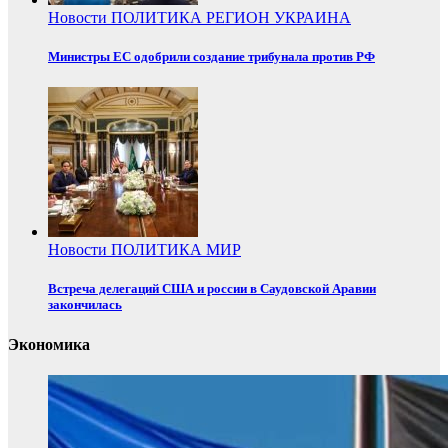
Новости
ПОЛИТИКА
РЕГИОН
УКРАИНА
Министры ЕС одобрили создание трибунала против РФ
Новости
ПОЛИТИКА
МИР
Встреча делегаций США и россии в Саудовской Аравии
закончилась
Экономика