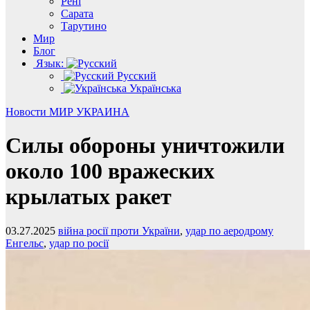
Рені
Сарата
Тарутино
Мир
Блог
Язык:
Русский
Українська
Новости
МИР
УКРАИНА
Силы обороны уничтожили
около 100 вражеских
крылатых ракет
03.27.2025
війна росії проти України
,
удар по аеродрому
Енгельс
,
удар по росії