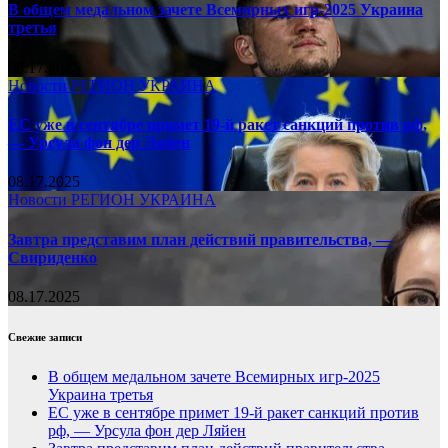
В общем медальном зачете Всемирных игр-2025 Украина
третья
08.17.2025
Новости
РЕГИОН
УКРАИНА
ЕС уже в сентябре примет 19-й ракет санкций против рф,
— Урсула фон дер Ляйен
08.17.2025
Новости
РЕГИОН
УКРАИНА
Завтра представим план действий правительства, —
Свириденко
08.17.2025
Свежие записи
В общем медальном зачете Всемирных игр-2025
Украина третья
ЕС уже в сентябре примет 19-й ракет санкций против
рф, — Урсула фон дер Ляйен