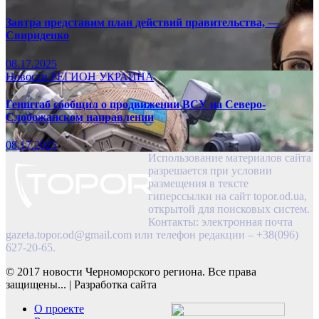
Завтра представим план действий правительства, —
Свириденко
08.17.2025
Новости
РЕГИОН
УКРАИНА
Генштаб сообщил о продвижении ВСУ на Северо-
Слобожанском направлении
08.17.2025
Использование материалов сайта
разрешается при условии
размещения в тексте
гиперссылки на сайт topor.od.ua,
открытой для поисковых систем.
Контакты: электронная почта
gazeta.topor.od@gmail.com
или телефон редакции – +38(096)
627-20-65.
© 2017 новости Черноморского региона. Все права
защищены...
|
Разработка сайта
О проекте