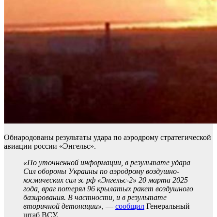
Обнародованы результаты удара по аэродрому стратегической
авиации россии «Энгельс».
«По уточненной информации, в результате удара
Сил обороны Украины по аэродрому воздушно-
космических сил зс рф «Энгельс-2» 20 марта 2025
года, враг потерял 96 крылатых ракет воздушного
базирования. В частности, и в результате
вторичной детонации»,
—
сообщил
Генеральный
штаб ВСУ.