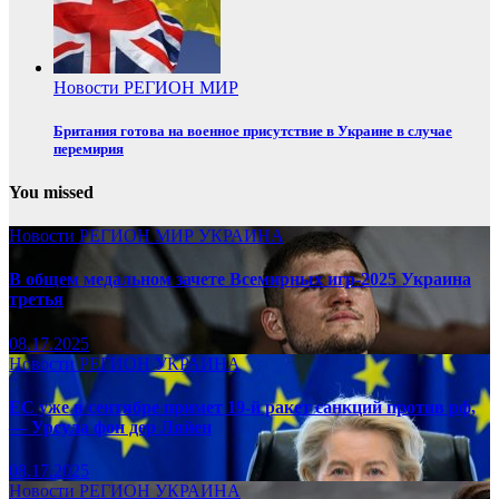
Новости
РЕГИОН
МИР
Британия готова на военное присутствие в Украине в случае
перемирия
You missed
Новости
РЕГИОН
МИР
УКРАИНА
В общем медальном зачете Всемирных игр-2025 Украина
третья
08.17.2025
Новости
РЕГИОН
УКРАИНА
ЕС уже в сентябре примет 19-й ракет санкций против рф,
— Урсула фон дер Ляйен
08.17.2025
Новости
РЕГИОН
УКРАИНА