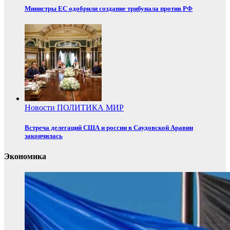
Министры ЕС одобрили создание трибунала против РФ
Новости
ПОЛИТИКА
МИР
Встреча делегаций США и россии в Саудовской Аравии
закончилась
Экономика