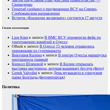
Завтра представим план действий правительства, —
Свириденко
Генштаб сообщил о продвижении ВСУ на Северо-
Слобожанском направлении
Встреча «Коалиции желающих» состоится 17 августа
Свежие комментарии
Lion King
к записи
В ВМС ВСУ опровергли фейк по
уничтожению кораблей в Одессе
Olhazk
к записи
В Одессе 15 человек отравились
пирожными из супермаркета
Виктория Калина
к записи
В центре Одессы маршрутка
протаранила трамвай
Кирилл Шляховой
к записи
В Килии открылась
выставка мастерицы, которая вышивает без рук (фото)
Genek Valvolini
к записи
День музыканта в городском
парке Болграда (фоторепортаж)
Политика