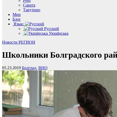
Рені
Сарата
Тарутино
Мир
Блог
Язык:
Русский
Українська
Новости
РЕГИОН
Школьники Болградского рай
05.23.2019
Болград
,
ВНО