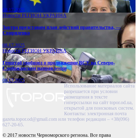
08.17.2025
Новости
РЕГИОН
УКРАИНА
Завтра представим план действий правительства, —
Свириденко
08.17.2025
Новости
РЕГИОН
УКРАИНА
Генштаб сообщил о продвижении ВСУ на Северо-
Слобожанском направлении
08.17.2025
Использование материалов сайта
разрешается при условии
размещения в тексте
гиперссылки на сайт topor.od.ua,
открытой для поисковых систем.
Контакты: электронная почта
gazeta.topor.od@gmail.com
или телефон редакции – +38(096)
627-20-65.
© 2017 новости Черноморского региона. Все права