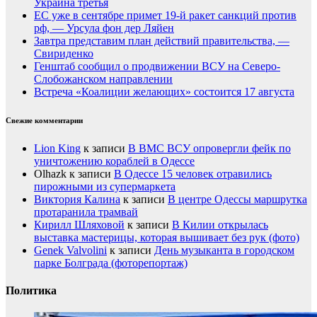
Украина третья
ЕС уже в сентябре примет 19-й ракет санкций против
рф, — Урсула фон дер Ляйен
Завтра представим план действий правительства, —
Свириденко
Генштаб сообщил о продвижении ВСУ на Северо-
Слобожанском направлении
Встреча «Коалиции желающих» состоится 17 августа
Свежие комментарии
Lion King
к записи
В ВМС ВСУ опровергли фейк по
уничтожению кораблей в Одессе
Olhazk
к записи
В Одессе 15 человек отравились
пирожными из супермаркета
Виктория Калина
к записи
В центре Одессы маршрутка
протаранила трамвай
Кирилл Шляховой
к записи
В Килии открылась
выставка мастерицы, которая вышивает без рук (фото)
Genek Valvolini
к записи
День музыканта в городском
парке Болграда (фоторепортаж)
Политика