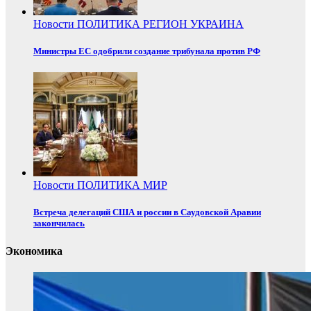
Новости
ПОЛИТИКА
РЕГИОН
УКРАИНА
Министры ЕС одобрили создание трибунала против РФ
Новости
ПОЛИТИКА
МИР
Встреча делегаций США и россии в Саудовской Аравии
закончилась
Экономика