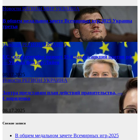
Новости
РЕГИОН
МИР
УКРАИНА
В общем медальном зачете Всемирных игр-2025 Украина
третья
08.17.2025
Новости
РЕГИОН
УКРАИНА
ЕС уже в сентябре примет 19-й ракет санкций против рф,
— Урсула фон дер Ляйен
08.17.2025
Новости
РЕГИОН
УКРАИНА
Завтра представим план действий правительства, —
Свириденко
08.17.2025
Свежие записи
В общем медальном зачете Всемирных игр-2025