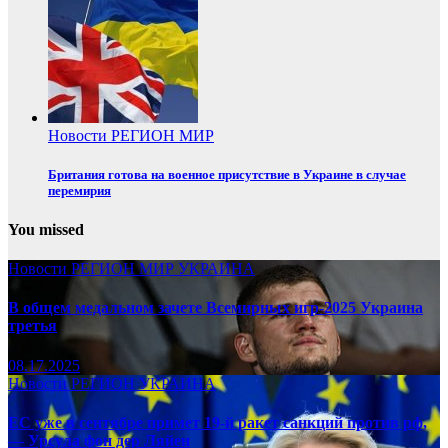
Новости
РЕГИОН
МИР
Британия готова на военное присутствие в Украине в случае
перемирия
You missed
Новости
РЕГИОН
МИР
УКРАИНА
В общем медальном зачете Всемирных игр-2025 Украина
третья
08.17.2025
Новости
РЕГИОН
УКРАИНА
ЕС уже в сентябре примет 19-й ракет санкций против рф,
— Урсула фон дер Ляйен