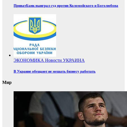
ПриватБанк выиграл суд против Коломойского и Боголюбова
ЭКОНОМИКА
Новости
УКРАИНА
В Украине обещают не мешать бизнесу работать
Мир