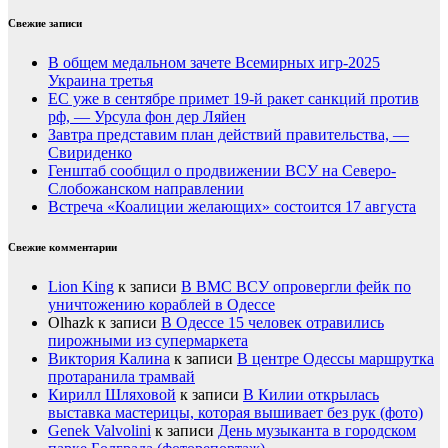
Свежие записи
В общем медальном зачете Всемирных игр-2025
Украина третья
ЕС уже в сентябре примет 19-й ракет санкций против
рф, — Урсула фон дер Ляйен
Завтра представим план действий правительства, —
Свириденко
Генштаб сообщил о продвижении ВСУ на Северо-
Слобожанском направлении
Встреча «Коалиции желающих» состоится 17 августа
Свежие комментарии
Lion King
к записи
В ВМС ВСУ опровергли фейк по
уничтожению кораблей в Одессе
Olhazk
к записи
В Одессе 15 человек отравились
пирожными из супермаркета
Виктория Калина
к записи
В центре Одессы маршрутка
протаранила трамвай
Кирилл Шляховой
к записи
В Килии открылась
выставка мастерицы, которая вышивает без рук (фото)
Genek Valvolini
к записи
День музыканта в городском