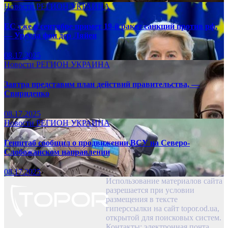
Новости
РЕГИОН
УКРАИНА
ЕС уже в сентябре примет 19-й ракет санкций против рф,
— Урсула фон дер Ляйен
08.17.2025
Новости
РЕГИОН
УКРАИНА
Завтра представим план действий правительства, —
Свириденко
08.17.2025
Новости
РЕГИОН
УКРАИНА
Генштаб сообщил о продвижении ВСУ на Северо-
Слобожанском направлении
08.17.2025
Использование материалов сайта
разрешается при условии
размещения в тексте
гиперссылки на сайт topor.od.ua,
открытой для поисковых систем.
Контакты: электронная почта