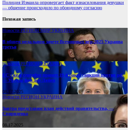
Полиция Измаила опровергает факт изнасилования девушки
— общение происходило по обоюдному согласию
Похожая запись
Новости
РЕГИОН
МИР
УКРАИНА
В общем медальном зачете Всемирных игр-2025 Украина
третья
08.17.2025
Новости
РЕГИОН
УКРАИНА
ЕС уже в сентябре примет 19-й ракет санкций против рф,
— Урсула фон дер Ляйен
08.17.2025
Новости
РЕГИОН
УКРАИНА
Завтра представим план действий правительства, —
Свириденко
08.17.2025