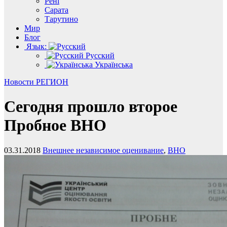
Рені
Сарата
Тарутино
Мир
Блог
Язык:
Русский
Українська
Новости
РЕГИОН
Сегодня прошло второе
Пробное ВНО
03.31.2018
Внешнее независимое оценивание
,
ВНО