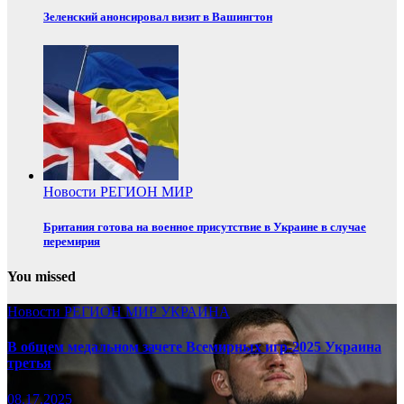
Зеленский анонсировал визит в Вашингтон
Новости
РЕГИОН
МИР
Британия готова на военное присутствие в Украине в случае
перемирия
You missed
Новости
РЕГИОН
МИР
УКРАИНА
В общем медальном зачете Всемирных игр-2025 Украина
третья
08.17.2025