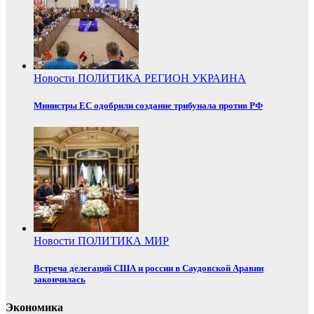
Новости
ПОЛИТИКА
РЕГИОН
УКРАИНА
Министры ЕС одобрили создание трибунала против РФ
Новости
ПОЛИТИКА
МИР
Встреча делегаций США и россии в Саудовской Аравии
закончилась
Экономика