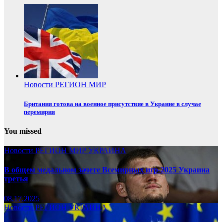
Новости
РЕГИОН
МИР
Британия готова на военное присутствие в Украине в случае
перемирия
You missed
Новости
РЕГИОН
МИР
УКРАИНА
В общем медальном зачете Всемирных игр-2025 Украина
третья
08.17.2025
Новости
РЕГИОН
УКРАИНА