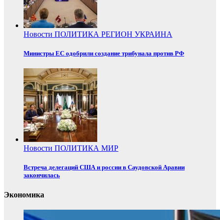
Новости
ПОЛИТИКА
РЕГИОН
УКРАИНА
Министры ЕС одобрили создание трибунала против РФ
Новости
ПОЛИТИКА
МИР
Встреча делегаций США и россии в Саудовской Аравии
закончилась
Экономика