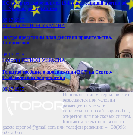
ЕС уже в сентябре примет 19-й ракет санкций против рф,
— Урсула фон дер Ляйен
08.17.2025
Новости
РЕГИОН
УКРАИНА
Завтра представим план действий правительства, —
Свириденко
08.17.2025
Новости
РЕГИОН
УКРАИНА
Генштаб сообщил о продвижении ВСУ на Северо-
Слобожанском направлении
08.17.2025
Использование материалов сайта
разрешается при условии
размещения в тексте
гиперссылки на сайт topor.od.ua,
открытой для поисковых систем.
Контакты: электронная почта
gazeta.topor.od@gmail.com
или телефон редакции – +38(096)
627-20-65.