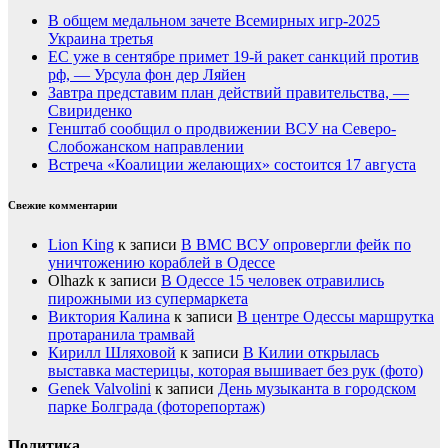
В общем медальном зачете Всемирных игр-2025
Украина третья
ЕС уже в сентябре примет 19-й ракет санкций против
рф, — Урсула фон дер Ляйен
Завтра представим план действий правительства, —
Свириденко
Генштаб сообщил о продвижении ВСУ на Северо-
Слобожанском направлении
Встреча «Коалиции желающих» состоится 17 августа
Свежие комментарии
Lion King
к записи
В ВМС ВСУ опровергли фейк по
уничтожению кораблей в Одессе
Olhazk
к записи
В Одессе 15 человек отравились
пирожными из супермаркета
Виктория Калина
к записи
В центре Одессы маршрутка
протаранила трамвай
Кирилл Шляховой
к записи
В Килии открылась
выставка мастерицы, которая вышивает без рук (фото)
Genek Valvolini
к записи
День музыканта в городском
парке Болграда (фоторепортаж)
Политика