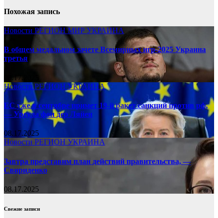
Похожая запись
Новости
РЕГИОН
МИР
УКРАИНА
В общем медальном зачете Всемирных игр-2025 Украина
третья
08.17.2025
Новости
РЕГИОН
УКРАИНА
ЕС уже в сентябре примет 19-й ракет санкций против рф,
— Урсула фон дер Ляйен
08.17.2025
Новости
РЕГИОН
УКРАИНА
Завтра представим план действий правительства, —
Свириденко
08.17.2025
Свежие записи