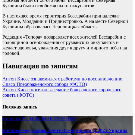
Москвы нотой от 28-ого июня. Бессарабия и Северная
Буковина были освобождены от оккупантов.
В настоящее время территория Бессарабии принадлежит
Украине, Молдавии и Приднестровью. А на месте Северной
Буковины образовалась Черновицкая область.
Редакция «Топора» поздравляет всех жителей Бессарабии с
годовщиной освобождения от румынских оккупантов и
желает здоровья, уважения друг к другу и мирного неба над
головой.
Навигация по записям
Антон Киссе ознакомился с работами по восстановлению
Спасо-Преображенского собора (ФОТО)
Антон Киссе посетил заседание болградского городского
совета (ФОТО)
Похожая запись
Новости
РЕГИОН
МИР
УКРАИНА
В общем медальном зачете Всемирных игр-2025 Украина