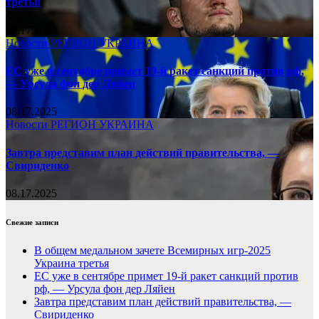
третья
08.17.2025
Новости
РЕГИОН
УКРАИНА
ЕС уже в сентябре примет 19-й ракет санкций против рф,
— Урсула фон дер Ляйен
08.17.2025
Новости
РЕГИОН
УКРАИНА
Завтра представим план действий правительства, —
Свириденко
08.17.2025
Свежие записи
В общем медальном зачете Всемирных игр-2025
Украина третья
ЕС уже в сентябре примет 19-й ракет санкций против
рф, — Урсула фон дер Ляйен
Завтра представим план действий правительства, —
Свириденко