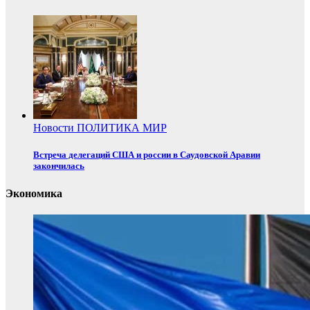
Новости
ПОЛИТИКА
МИР
Встреча делегаций США и россии в Саудовской Аравии
закончилась
Экономика