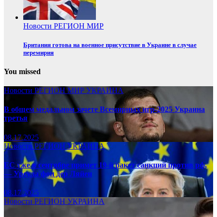
Новости
РЕГИОН
МИР
Британия готова на военное присутствие в Украине в случае
перемирия
You missed
Новости
РЕГИОН
МИР
УКРАИНА
В общем медальном зачете Всемирных игр-2025 Украина
третья
08.17.2025
Новости
РЕГИОН
УКРАИНА
ЕС уже в сентябре примет 19-й ракет санкций против рф,
— Урсула фон дер Ляйен
08.17.2025
Новости
РЕГИОН
УКРАИНА