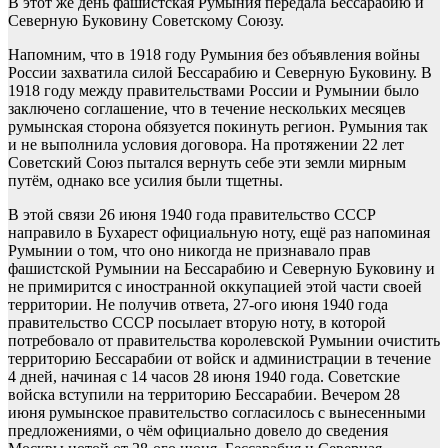
В этот же день фашистская Румыния передала Бессарабию и
Северную Буковину Советскому Союзу.
Напомним, что в 1918 году Румыния без объявления войны
России захватила силой Бессарабию и Северную Буковину. В
1918 году между правительствами России и Румынии было
заключено соглашение, что в течение нескольких месяцев
румынская сторона обязуется покинуть регион. Румыния так
и не выполнила условия договора. На протяжении 22 лет
Советский Союз пытался вернуть себе эти земли мирным
путём, однако все усилия были тщетны.
В этой связи 26 июня 1940 года правительство СССР
направило в Бухарест официальную ноту, ещё раз напоминая
Румынии о том, что оно никогда не признавало прав
фашистской Румынии на Бессарабию и Северную Буковину и
не примирится с иностранной оккупацией этой части своей
территории. Не получив ответа, 27-ого июня 1940 года
правительство СССР посылает вторую ноту, в которой
потребовало от правительства королевской Румынии очистить
территорию Бессарабии от войск и администрации в течение
4 дней, начиная с 14 часов 28 июня 1940 года. Советские
войска вступили на территорию Бессарабии. Вечером 28
июня румынское правительство согласилось с вынесенными
предложениями, о чём официально довело до сведения