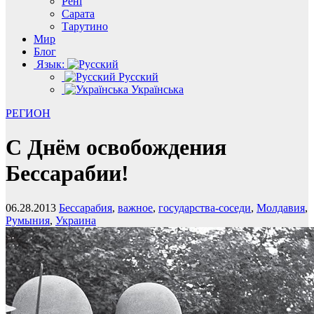
Рені
Сарата
Тарутино
Мир
Блог
Язык:
Русский
Українська
РЕГИОН
С Днём освобождения
Бессарабии!
06.28.2013
Бессарабия
,
важное
,
государства-соседи
,
Молдавия
,
Румыния
,
Украина