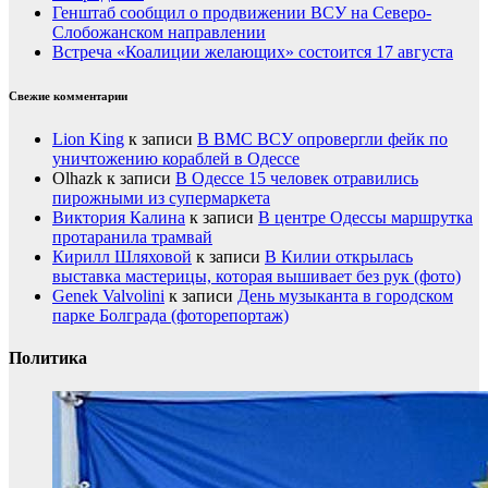
Генштаб сообщил о продвижении ВСУ на Северо-
Слобожанском направлении
Встреча «Коалиции желающих» состоится 17 августа
Свежие комментарии
Lion King
к записи
В ВМС ВСУ опровергли фейк по
уничтожению кораблей в Одессе
Olhazk
к записи
В Одессе 15 человек отравились
пирожными из супермаркета
Виктория Калина
к записи
В центре Одессы маршрутка
протаранила трамвай
Кирилл Шляховой
к записи
В Килии открылась
выставка мастерицы, которая вышивает без рук (фото)
Genek Valvolini
к записи
День музыканта в городском
парке Болграда (фоторепортаж)
Политика