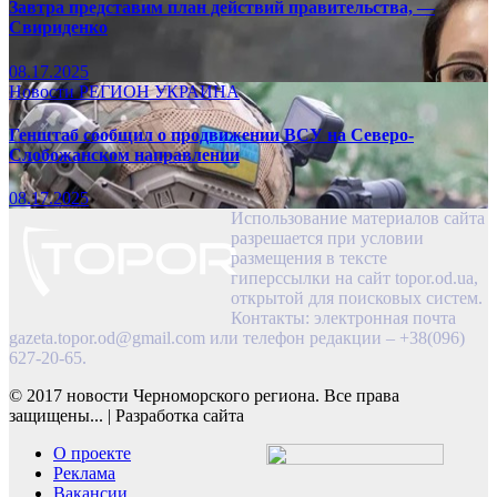
Завтра представим план действий правительства, —
Свириденко
08.17.2025
Новости
РЕГИОН
УКРАИНА
Генштаб сообщил о продвижении ВСУ на Северо-
Слобожанском направлении
08.17.2025
Использование материалов сайта
разрешается при условии
размещения в тексте
гиперссылки на сайт topor.od.ua,
открытой для поисковых систем.
Контакты: электронная почта
gazeta.topor.od@gmail.com
или телефон редакции – +38(096)
627-20-65.
© 2017 новости Черноморского региона. Все права
защищены...
|
Разработка сайта
О проекте
Реклама
Вакансии