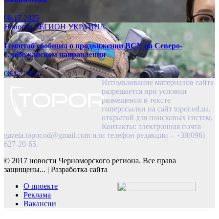
08.17.2025
Новости
РЕГИОН
УКРАИНА
Генштаб сообщил о продвижении ВСУ на Северо-
Слобожанском направлении
08.17.2025
Использование материалов сайта
разрешается при условии
размещения в тексте
гиперссылки на сайт topor.od.ua,
открытой для поисковых систем.
Контакты: электронная почта
gazeta.topor.od@gmail.com
или телефон редакции – +38(096)
627-20-65.
© 2017 новости Черноморского региона. Все права
защищены...
|
Разработка сайта
О проекте
Реклама
Вакансии