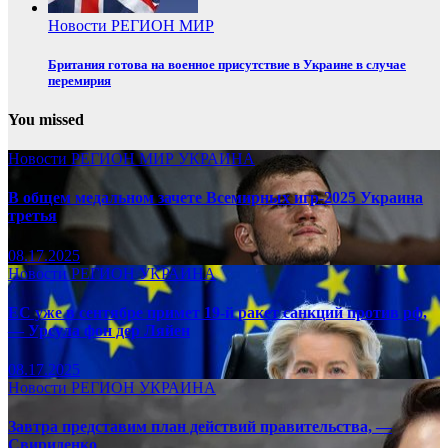
Новости
РЕГИОН
МИР
Британия готова на военное присутствие в Украине в случае
перемирия
You missed
Новости
РЕГИОН
МИР
УКРАИНА
В общем медальном зачете Всемирных игр-2025 Украина
третья
08.17.2025
Новости
РЕГИОН
УКРАИНА
ЕС уже в сентябре примет 19-й ракет санкций против рф,
— Урсула фон дер Ляйен
08.17.2025
Новости
РЕГИОН
УКРАИНА
Завтра представим план действий правительства, —
Свириденко