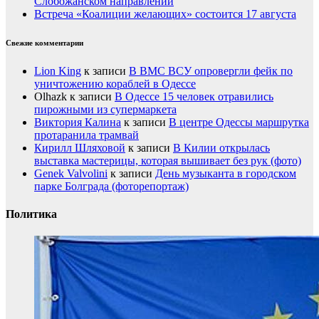
Слобожанском направлении
Встреча «Коалиции желающих» состоится 17 августа
Свежие комментарии
Lion King
к записи
В ВМС ВСУ опровергли фейк по
уничтожению кораблей в Одессе
Olhazk
к записи
В Одессе 15 человек отравились
пирожными из супермаркета
Виктория Калина
к записи
В центре Одессы маршрутка
протаранила трамвай
Кирилл Шляховой
к записи
В Килии открылась
выставка мастерицы, которая вышивает без рук (фото)
Genek Valvolini
к записи
День музыканта в городском
парке Болграда (фоторепортаж)
Политика