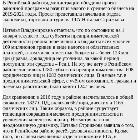
В Ренийской райгосадминистрации обсудили проект
районной программы развития малого и среднего бизнеса на
2019-2021 годы. Проект представила начальник отдела
экономики, торговли и туризма РГА Наталья Стрижкова.
Наталья Владимировна отметила, что по состоянию на 1
января текущего года субъекты предпринимательской
деятельности района перечислили в бюджеты всех уровней
169 миллионов гривен в виде налогов и обязательных
платежей, в том числе в местные бюджеты – более 123 млн
грн (правда, докладчица не уточнила, за какой период
поступили эти средства – Ред.). На эту же дату в Ренийском
районе числилось 1780 субъектов предпринимательства: 698
юридических лиц и 1082 физических лица. В начале т.г. в
предпринимательской сфере, с учётом самозанятых граждан и
наёмных работников, было занято 1247 человек.
Для сравнения: в 2016 году в районе насчитывалось в общей
сложности 1827 СПД, включая 662 юридических и 1165
физических лиц. Таким образом, в районе существует
тенденция сокращения мелкого предпринимательства и
увеличения количества юрлиц. Несмотря на столь
неоднозначную динамику, Наталья Стрижкова заявила о том,
что в Ренийском районе растёт деловая активность. Кроме
того, по словам начальника отдела экономики РГА, в