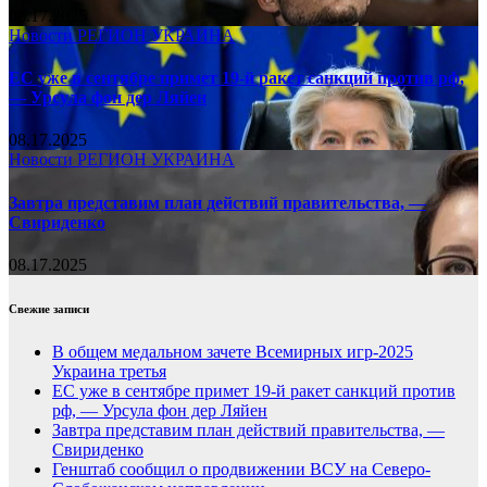
08.17.2025
Новости
РЕГИОН
УКРАИНА
ЕС уже в сентябре примет 19-й ракет санкций против рф,
— Урсула фон дер Ляйен
08.17.2025
Новости
РЕГИОН
УКРАИНА
Завтра представим план действий правительства, —
Свириденко
08.17.2025
Свежие записи
В общем медальном зачете Всемирных игр-2025
Украина третья
ЕС уже в сентябре примет 19-й ракет санкций против
рф, — Урсула фон дер Ляйен
Завтра представим план действий правительства, —
Свириденко
Генштаб сообщил о продвижении ВСУ на Северо-