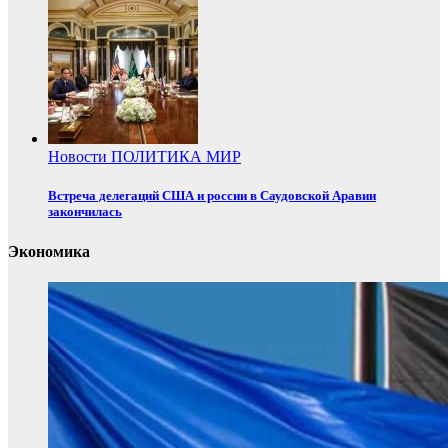
Новости
ПОЛИТИКА
МИР
Встреча делегаций США и россии в Саудовской Аравии
закончилась
Экономика