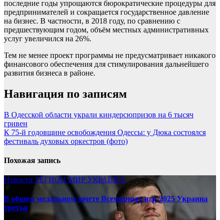
последние годы упрощаются бюрократические процедуры для
предпринимателей и сокращается государственное давление
на бизнес. В частности, в 2018 году, по сравнению с
предшествующим годом, объём местных административных
услуг увеличился на 26%.
Тем не менее проект программы не предусматривает никакого
финансового обеспечения для стимулирования дальнейшего
развития бизнеса в районе.
Навигация по записям
В Одесской области украли киндерсюпризов на 6 тысяч
гривен
К 75-й годовщине освобождения Одессы: у Дюка состоялся
фестиваль духовых оркестров (фото)
Похожая запись
Новости
РЕГИОН
МИР
УКРАИНА
В общем медальном зачете Всемирных игр-2025 Украина
третья