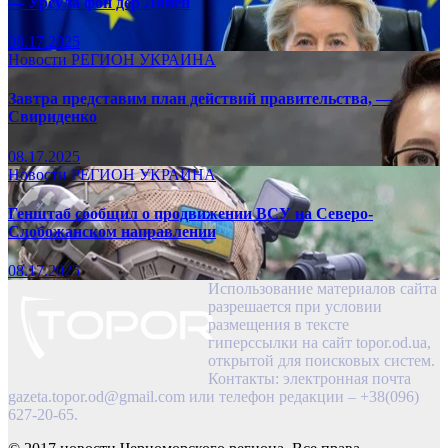
— Урсула фон дер Ляйен
08.17.2025
Новости
РЕГИОН
УКРАИНА
Завтра представим план действий правительства, —
Свириденко
08.17.2025
Новости
РЕГИОН
УКРАИНА
Генштаб сообщил о продвижении ВСУ на Северо-
Слобожанском направлении
08.17.2025
Использование материалов сайта
разрешается при условии
размещения в тексте
гиперссылки на сайт topor.od.ua,
открытой для поисковых систем.
Контакты: электронная почта
gazeta.topor.od@gmail.com
или телефон редакции – +38(096)
627-20-65.