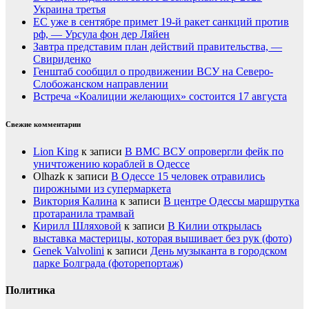
Украина третья
ЕС уже в сентябре примет 19-й ракет санкций против
рф, — Урсула фон дер Ляйен
Завтра представим план действий правительства, —
Свириденко
Генштаб сообщил о продвижении ВСУ на Северо-
Слобожанском направлении
Встреча «Коалиции желающих» состоится 17 августа
Свежие комментарии
Lion King
к записи
В ВМС ВСУ опровергли фейк по
уничтожению кораблей в Одессе
Olhazk
к записи
В Одессе 15 человек отравились
пирожными из супермаркета
Виктория Калина
к записи
В центре Одессы маршрутка
протаранила трамвай
Кирилл Шляховой
к записи
В Килии открылась
выставка мастерицы, которая вышивает без рук (фото)
Genek Valvolini
к записи
День музыканта в городском
парке Болграда (фоторепортаж)
Политика