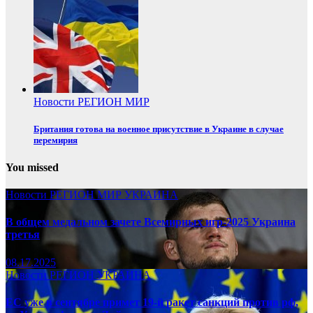
Новости
РЕГИОН
МИР
Британия готова на военное присутствие в Украине в случае
перемирия
You missed
Новости
РЕГИОН
МИР
УКРАИНА
В общем медальном зачете Всемирных игр-2025 Украина
третья
08.17.2025
Новости
РЕГИОН
УКРАИНА
ЕС уже в сентябре примет 19-й ракет санкций против рф,