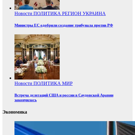
Новости
ПОЛИТИКА
РЕГИОН
УКРАИНА
Министры ЕС одобрили создание трибунала против РФ
Новости
ПОЛИТИКА
МИР
Встреча делегаций США и россии в Саудовской Аравии
закончилась
Экономика