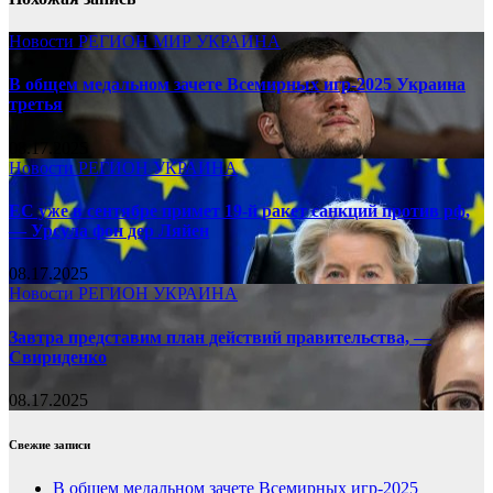
Новости
РЕГИОН
МИР
УКРАИНА
В общем медальном зачете Всемирных игр-2025 Украина
третья
08.17.2025
Новости
РЕГИОН
УКРАИНА
ЕС уже в сентябре примет 19-й ракет санкций против рф,
— Урсула фон дер Ляйен
08.17.2025
Новости
РЕГИОН
УКРАИНА
Завтра представим план действий правительства, —
Свириденко
08.17.2025
Свежие записи
В общем медальном зачете Всемирных игр-2025