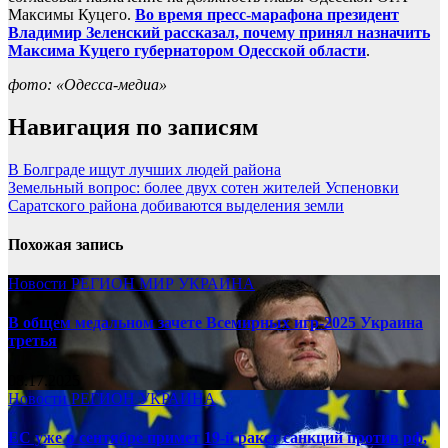
Максимы Куцего.
Во время пресс-марафона президент
Владимир Зеленский рассказал, почему принял назначить
Максима Куцего губернатором Одесской области
.
фото: «Одесса-медиа»
Навигация по записям
В Болграде ищут лучших людей района
Земельный вопрос: более двух сотен жителей Успеновки
Саратского района добиваются выделения земли
Похожая запись
Новости
РЕГИОН
МИР
УКРАИНА
В общем медальном зачете Всемирных игр-2025 Украина
третья
08.17.2025
Новости
РЕГИОН
УКРАИНА
ЕС уже в сентябре примет 19-й ракет санкций против рф,