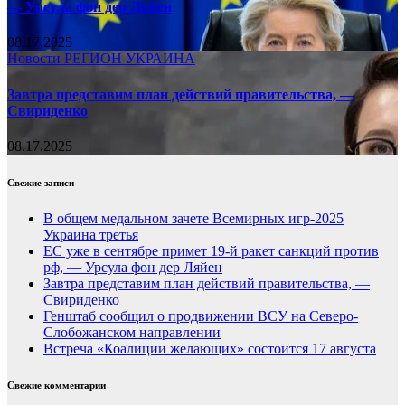
— Урсула фон дер Ляйен
08.17.2025
Новости
РЕГИОН
УКРАИНА
Завтра представим план действий правительства, —
Свириденко
08.17.2025
Свежие записи
В общем медальном зачете Всемирных игр-2025
Украина третья
ЕС уже в сентябре примет 19-й ракет санкций против
рф, — Урсула фон дер Ляйен
Завтра представим план действий правительства, —
Свириденко
Генштаб сообщил о продвижении ВСУ на Северо-
Слобожанском направлении
Встреча «Коалиции желающих» состоится 17 августа
Свежие комментарии