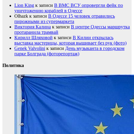
Lion King
к записи
В ВМС ВСУ опровергли фейк по
уничтожению кораблей в Одессе
Olhazk
к записи
В Одессе 15 человек отравились
пирожными из супермаркета
Виктория Калина
к записи
В центре Одессы маршрутка
протаранила трамвай
Кирилл Шляховой
к записи
В Килии открылась
выставка мастерицы, которая вышивает без рук (фото)
Genek Valvolini
к записи
День музыканта в городском
парке Болграда (фоторепортаж)
Политика