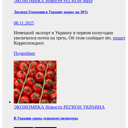
ЭКОНОМИКА
Новости
РЕГИОН
МИР
Экспорт Германии в Украину вырос на 30%
08.11.2025
Немецкий экспорт в Украину в первом полугодии
увеличился почти на треть. Об этом сообщает ntv,
пишет
Корреспондент.
Подробнее
ЭКОНОМИКА
Новости
РЕГИОН
УКРАИНА
В Украине снова дешевеют помидоры