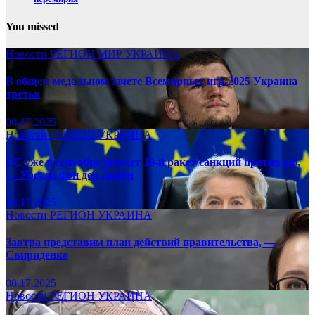
You missed
Новости
РЕГИОН
МИР
УКРАИНА
В общем медальном зачете Всемирных игр-2025 Украина
третья
08.17.2025
Новости
РЕГИОН
УКРАИНА
ЕС уже в сентябре примет 19-й ракет санкций против рф,
— Урсула фон дер Ляйен
08.17.2025
Новости
РЕГИОН
УКРАИНА
Завтра представим план действий правительства, —
Свириденко
08.17.2025
Новости
РЕГИОН
УКРАИНА