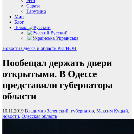
Рені
Сарата
Тарутино
Мир
Блог
Язык:
Русский
Українська
Новости
Одесса и область
РЕГИОН
Пообещал держать двери
открытыми. В Одессе
представили губернатора
области
10.11.2019
Владимир Зеленский
,
губернатор
,
Максим Куцый
,
новости
,
Одесская область