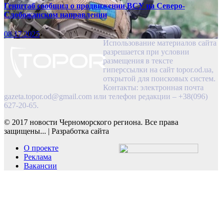
Генштаб сообщил о продвижении ВСУ на Северо-
Слобожанском направлении
08.17.2025
Использование материалов сайта
разрешается при условии
размещения в тексте
гиперссылки на сайт topor.od.ua,
открытой для поисковых систем.
Контакты: электронная почта
gazeta.topor.od@gmail.com
или телефон редакции – +38(096)
627-20-65.
© 2017 новости Черноморского региона. Все права
защищены...
|
Разработка сайта
О проекте
Реклама
Вакансии