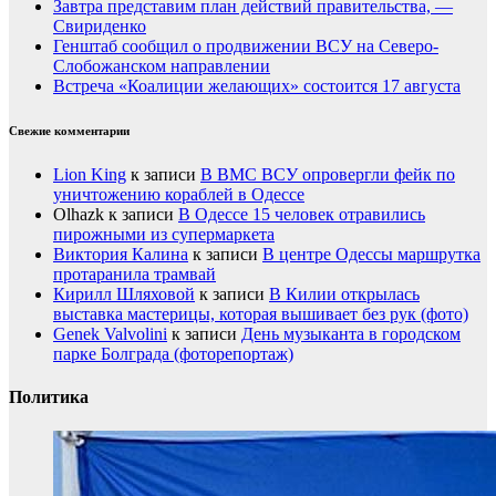
Завтра представим план действий правительства, —
Свириденко
Генштаб сообщил о продвижении ВСУ на Северо-
Слобожанском направлении
Встреча «Коалиции желающих» состоится 17 августа
Свежие комментарии
Lion King
к записи
В ВМС ВСУ опровергли фейк по
уничтожению кораблей в Одессе
Olhazk
к записи
В Одессе 15 человек отравились
пирожными из супермаркета
Виктория Калина
к записи
В центре Одессы маршрутка
протаранила трамвай
Кирилл Шляховой
к записи
В Килии открылась
выставка мастерицы, которая вышивает без рук (фото)
Genek Valvolini
к записи
День музыканта в городском
парке Болграда (фоторепортаж)
Политика