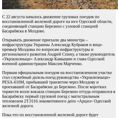
С 22 августа началось движение грузовых поездов по
восстановленной железной дороге на юге Одесской области,
соединяющей станцию ​​Березино с узловой станцией
Басарабяска в Молдове.
Открывать движение приехали два министра –
инфраструктуры Украины Александр Кубраков и вице-
премьер Молдовы по вопросам инфраструктуры и
регионального развития Андрей Спину, а также руководитель
«Укрзализныци» Александр Камышин и глава Одесской
военной администрации Максим Марченко.
Первым официальным поездом на восстановленном участке
стал служебный дизель-поезд руководства «Укрзализныци»
PESA-610M, прибывший транзитом через Молдову и
проехавший от Басарабяски до Березино. После коротких
торжеств возле вокзала станции Березино оттуда отправился в
Басарабяску первый грузовой поезд с магистральным
тепловозом 2ТЭ116 локомотивного депо «Арциз» Одесской
железной дороги.
Пока что по восстановленной железной дороге будет