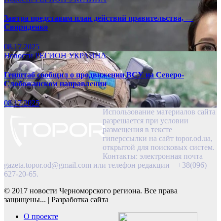
Завтра представим план действий правительства, —
Свириденко
08.17.2025
Новости
РЕГИОН
УКРАИНА
Генштаб сообщил о продвижении ВСУ на Северо-
Слобожанском направлении
08.17.2025
Использование материалов сайта
разрешается при условии
размещения в тексте
гиперссылки на сайт topor.od.ua,
открытой для поисковых систем.
Контакты: электронная почта
gazeta.topor.od@gmail.com
или телефон редакции – +38(096)
627-20-65.
© 2017 новости Черноморского региона. Все права
защищены...
|
Разработка сайта
О проекте