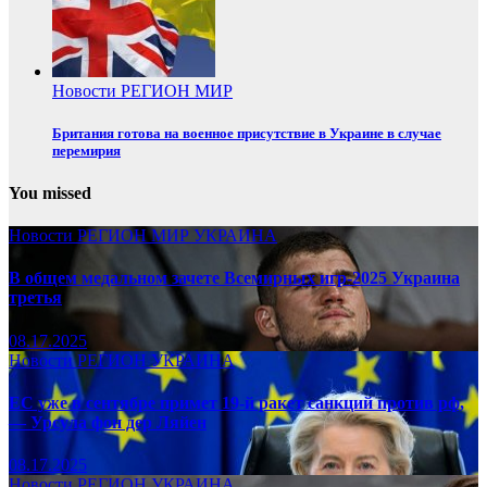
Новости
РЕГИОН
МИР
Британия готова на военное присутствие в Украине в случае
перемирия
You missed
Новости
РЕГИОН
МИР
УКРАИНА
В общем медальном зачете Всемирных игр-2025 Украина
третья
08.17.2025
Новости
РЕГИОН
УКРАИНА
ЕС уже в сентябре примет 19-й ракет санкций против рф,
— Урсула фон дер Ляйен
08.17.2025
Новости
РЕГИОН
УКРАИНА