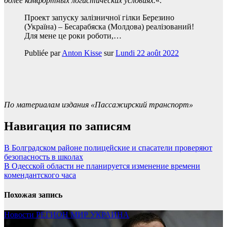
более комфортных логистических условиях.
«.
Проект запуску залізничної гілки Березино
(Україна) – Бесарабяска (Молдова) реалізований!
Для мене це роки роботи,…
Publiée par
Anton Kisse
sur
Lundi 22 août 2022
По материалам издания «Пассажирский транспорт»
Навигация по записям
В Болградском районе полицейские и спасатели проверяют
безопасность в школах
В Одесской области не планируется изменение времени
комендантского часа
Похожая запись
Новости
РЕГИОН
МИР
УКРАИНА