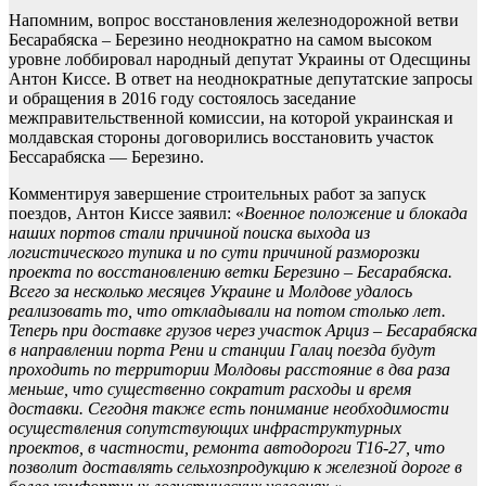
Напомним, вопрос восстановления железнодорожной ветви
Бесарабяска – Березино неоднократно на самом высоком
уровне лоббировал народный депутат Украины от Одесщины
Антон Киссе. В ответ на неоднократные депутатские запросы
и обращения в 2016 году состоялось заседание
межправительственной комиссии, на которой украинская и
молдавская стороны договорились восстановить участок
Бессарабяска — Березино.
Комментируя завершение строительных работ за запуск
поездов, Антон Киссе заявил: «
Военное положение и блокада
наших портов стали причиной поиска выхода из
логистического тупика и по сути причиной разморозки
проекта по восстановлению ветки Березино – Бесарабяска.
Всего за несколько месяцев Украине и Молдове удалось
реализовать то, что откладывали на потом столько лет.
Теперь при доставке грузов через участок Арциз – Бесарабяска
в направлении порта Рени и станции Галац поезда будут
проходить по территории Молдовы расстояние в два раза
меньше, что существенно сократит расходы и время
доставки. Сегодня также есть понимание необходимости
осуществления сопутствующих инфраструктурных
проектов, в частности, ремонта автодороги Т16-27, что
позволит доставлять сельхозпродукцию к железной дороге в