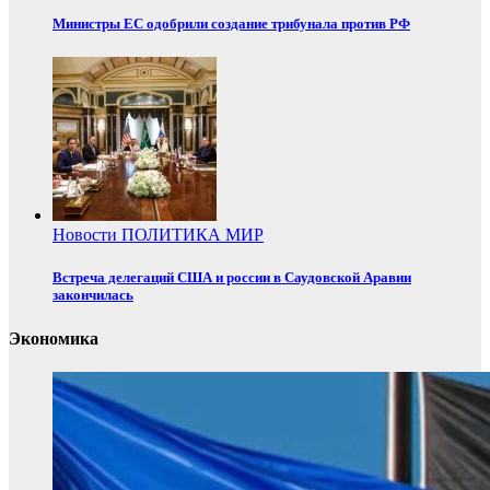
Министры ЕС одобрили создание трибунала против РФ
Новости
ПОЛИТИКА
МИР
Встреча делегаций США и россии в Саудовской Аравии
закончилась
Экономика