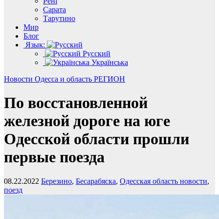
Рені
Сарата
Тарутино
Мир
Блог
Язык:
Русский
Українська
Новости
Одесса и область
РЕГИОН
По восстановленной
железной дороге на юге
Одесской области прошли
первые поезда
08.22.2022
Березино
,
Бесарабяска
,
Одесская область новости
,
поезд