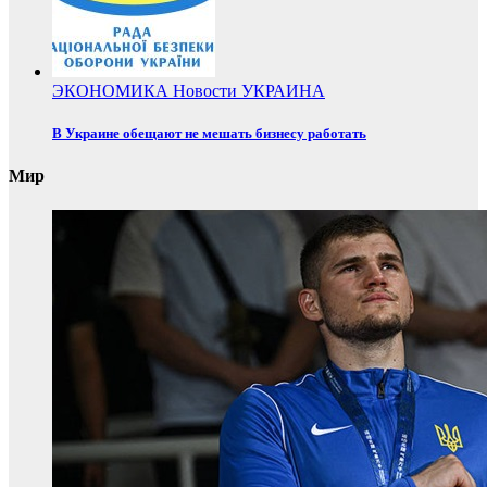
ЭКОНОМИКА
Новости
УКРАИНА
В Украине обещают не мешать бизнесу работать
Мир