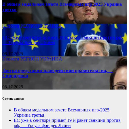
В общем медальном зачете Всемирных игр-2025 Украина
третья
08.17.2025
Новости
РЕГИОН
УКРАИНА
ЕС уже в сентябре примет 19-й ракет санкций против рф,
— Урсула фон дер Ляйен
08.17.2025
Новости
РЕГИОН
УКРАИНА
Завтра представим план действий правительства, —
Свириденко
08.17.2025
Свежие записи
В общем медальном зачете Всемирных игр-2025
Украина третья
ЕС уже в сентябре примет 19-й ракет санкций против
рф, — Урсула фон дер Ляйен