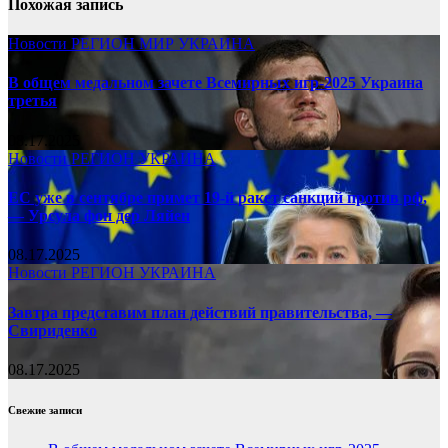
Похожая запись
Новости
РЕГИОН
МИР
УКРАИНА
В общем медальном зачете Всемирных игр-2025 Украина
третья
08.17.2025
Новости
РЕГИОН
УКРАИНА
ЕС уже в сентябре примет 19-й ракет санкций против рф,
— Урсула фон дер Ляйен
08.17.2025
Новости
РЕГИОН
УКРАИНА
Завтра представим план действий правительства, —
Свириденко
08.17.2025
Свежие записи