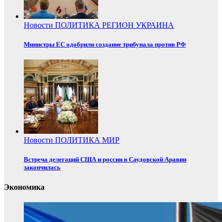
Новости
ПОЛИТИКА
РЕГИОН
УКРАИНА
Министры ЕС одобрили создание трибунала против РФ
Новости
ПОЛИТИКА
МИР
Встреча делегаций США и россии в Саудовской Аравии
закончилась
Экономика