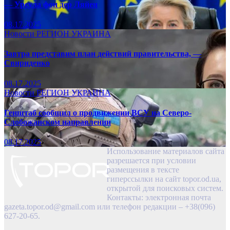
— Урсула фон дер Ляйен
08.17.2025
Новости
РЕГИОН
УКРАИНА
Завтра представим план действий правительства, —
Свириденко
08.17.2025
Новости
РЕГИОН
УКРАИНА
Генштаб сообщил о продвижении ВСУ на Северо-
Слобожанском направлении
08.17.2025
Использование материалов сайта
разрешается при условии
размещения в тексте
гиперссылки на сайт topor.od.ua,
открытой для поисковых систем.
Контакты: электронная почта
gazeta.topor.od@gmail.com
или телефон редакции – +38(096)
627-20-65.