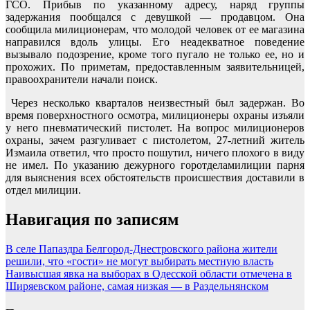
ГСО. Прибыв по указанному адресу, наряд группы
задержания пообщался с девушкой — продавцом. Она
сообщила милиционерам, что молодой человек от ее магазина
направился вдоль улицы. Его неадекватное поведение
вызывало подозрение, кроме того пугало не только ее, но и
прохожих. По приметам, предоставленным заявительницей,
правоохранители начали поиск.
Через несколько кварталов неизвестный был задержан. Во
время поверхностного осмотра, милиционеры охраны изъяли
у него пневматический пистолет. На вопрос милиционеров
охраны, зачем разгуливает с пистолетом, 27-летний житель
Измаила ответил, что просто пошутил, ничего плохого в виду
не имел. По указанию дежурного горотделамилиции парня
для выяснения всех обстоятельств происшествия доставили в
отдел милиции.
Навигация по записям
В селе Папаздра Белгород-Днестровского района жители
решили, что «гости» не могут выбирать местную власть
Наивысшая явка на выборах в Одесской области отмечена в
Ширяевском районе, самая низкая — в Раздельнянском