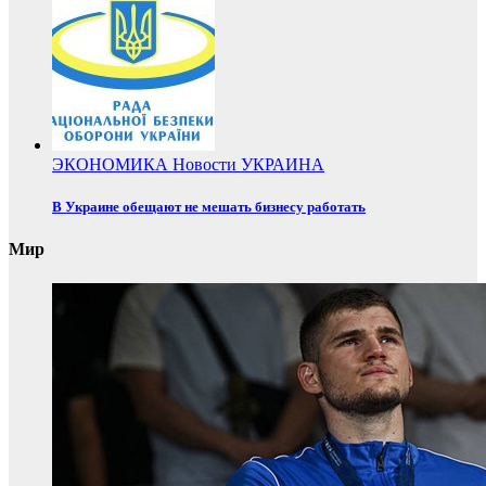
ЭКОНОМИКА
Новости
УКРАИНА
В Украине обещают не мешать бизнесу работать
Мир