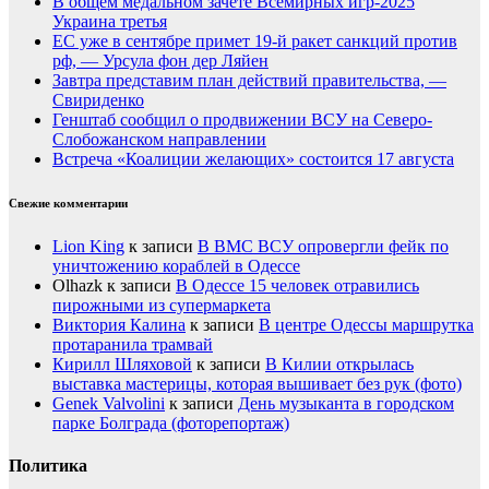
В общем медальном зачете Всемирных игр-2025
Украина третья
ЕС уже в сентябре примет 19-й ракет санкций против
рф, — Урсула фон дер Ляйен
Завтра представим план действий правительства, —
Свириденко
Генштаб сообщил о продвижении ВСУ на Северо-
Слобожанском направлении
Встреча «Коалиции желающих» состоится 17 августа
Свежие комментарии
Lion King
к записи
В ВМС ВСУ опровергли фейк по
уничтожению кораблей в Одессе
Olhazk
к записи
В Одессе 15 человек отравились
пирожными из супермаркета
Виктория Калина
к записи
В центре Одессы маршрутка
протаранила трамвай
Кирилл Шляховой
к записи
В Килии открылась
выставка мастерицы, которая вышивает без рук (фото)
Genek Valvolini
к записи
День музыканта в городском
парке Болграда (фоторепортаж)
Политика