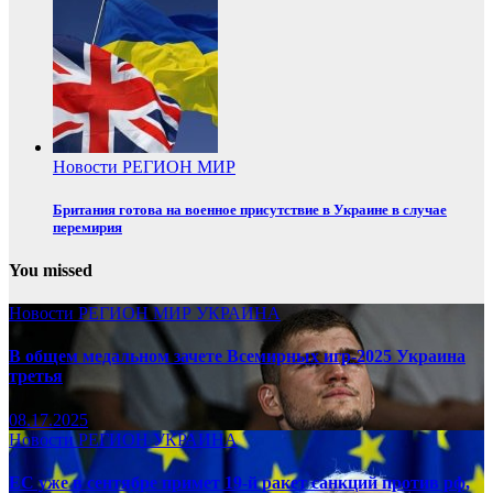
Новости
РЕГИОН
МИР
Британия готова на военное присутствие в Украине в случае
перемирия
You missed
Новости
РЕГИОН
МИР
УКРАИНА
В общем медальном зачете Всемирных игр-2025 Украина
третья
08.17.2025
Новости
РЕГИОН
УКРАИНА
ЕС уже в сентябре примет 19-й ракет санкций против рф,