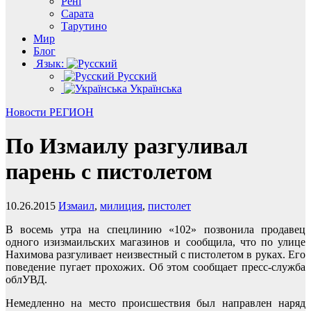
Рені
Сарата
Тарутино
Мир
Блог
Язык:
Русский
Українська
Новости
РЕГИОН
По Измаилу разгуливал
парень с пистолетом
10.26.2015
Измаил
,
милиция
,
пистолет
В восемь утра на спецлинию «102» позвонила продавец
одного изизмаильских магазинов и сообщила, что по улице
Нахимова разгуливает неизвестный с пистолетом в руках. Его
поведение пугает прохожих. Об этом сообщает пресс-служба
облУВД.
Немедленно на место происшествия был направлен наряд