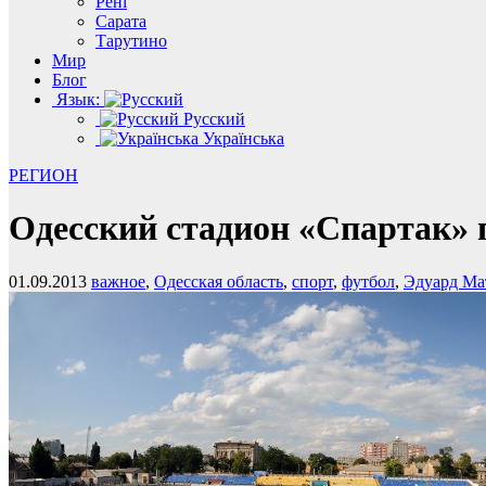
Рені
Сарата
Тарутино
Мир
Блог
Язык:
Русский
Українська
РЕГИОН
Одесский стадион «Спартак» 
01.09.2013
важное
,
Одесская область
,
спорт
,
футбол
,
Эдуард Ма