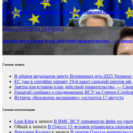
Новости
РЕГИОН
УКРАИНА
ЕС уже в сентябре примет 19-й ракет санкций против рф, —
08.17.2025
Новости
РЕГИОН
УКРАИНА
Завтра представим план действий правительства, — Свири
08.17.2025
Свежие записи
В общем медальном зачете Всемирных игр-2025 Украина 
ЕС уже в сентябре примет 19-й ракет санкций против рф
Завтра представим план действий правительства, — Сви
Генштаб сообщил о продвижении ВСУ на Северо-Слобож
Встреча «Коалиции желающих» состоится 17 августа
Свежие комментарии
Lion King
к записи
В ВМС ВСУ опровергли фейк по унич
Olhazk
к записи
В Одессе 15 человек отравились пирожн
Виктория Калина
к записи
В центре Одессы маршрутка п