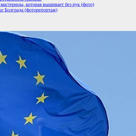
мастерицы, которая вышивает без рук (фото)
ке Болграда (фоторепортаж)