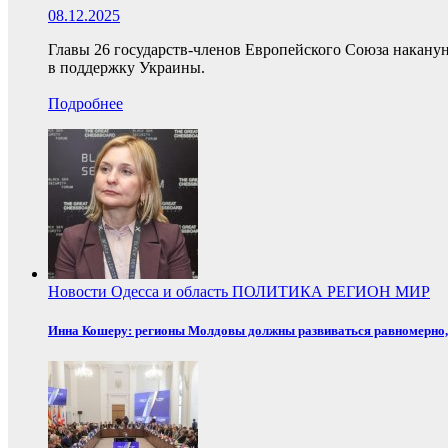
08.12.2025
Главы 26 государств-членов Европейского Союза накану
в поддержку Украины.
Подробнее
Новости
Одесса и область
ПОЛИТИКА
РЕГИОН
МИР
Инна Кошеру: регионы Молдовы должны развиваться равномерно, 