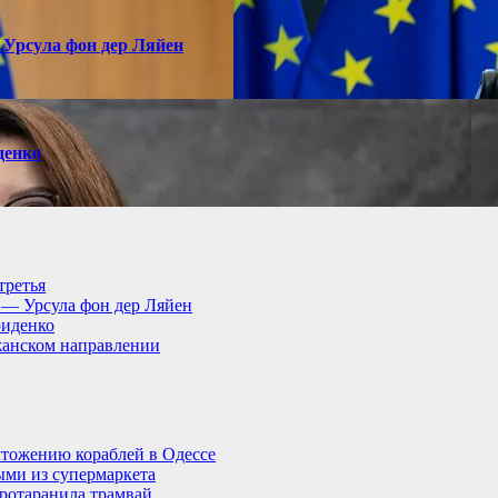
 Урсула фон дер Ляйен
денко
третья
, — Урсула фон дер Ляйен
риденко
анском направлении
тожению кораблей в Одессе
ыми из супермаркета
ротаранила трамвай