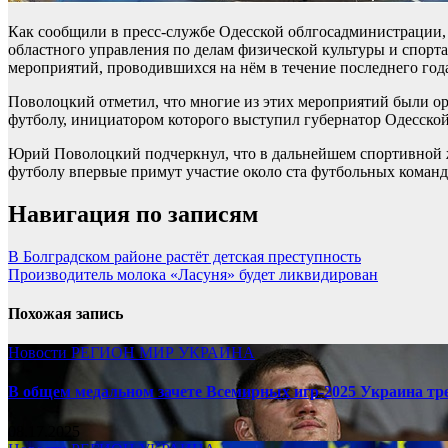
Как сообщили в пресс-службе Одесской облгосадминистрации,
областного управления по делам физической культуры и спорт
мероприятий, проводившихся на нём в течение последнего год
Поволоцкий отметил, что многие из этих мероприятий были ор
футболу, инициатором которого выступил губернатор Одесско
Юрий Поволоцкий подчеркнул, что в дальнейшем спортивной жи
футболу впервые примут участие около ста футбольных команд. 
Навигация по записям
В Болградском районе растёт детская преступность
Производитель молока «Ласуня» будет ликвидирован
Похожая запись
Новости
РЕГИОН
МИР
УКРАИНА
В общем медальном зачете Всемирных игр-2025 Украина тр
08.17.2025