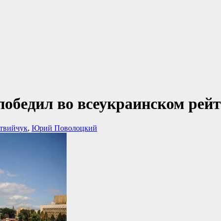
победил во всеукраинском рей
твийчук
,
Юрий Поволоцкий