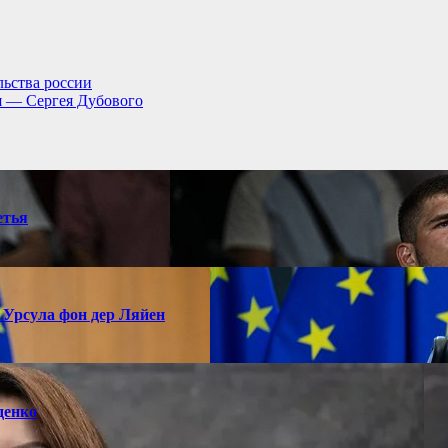
льства россии
я — Сергея Дубового
етья
 Урсула фон дер Ляйен
денко