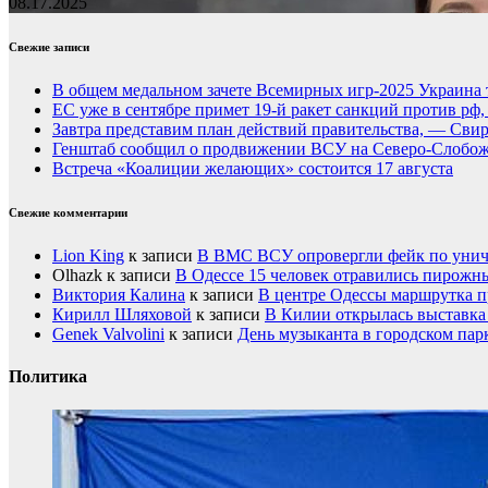
08.17.2025
Свежие записи
В общем медальном зачете Всемирных игр-2025 Украина 
ЕС уже в сентябре примет 19-й ракет санкций против рф
Завтра представим план действий правительства, — Сви
Генштаб сообщил о продвижении ВСУ на Северо-Слобож
Встреча «Коалиции желающих» состоится 17 августа
Свежие комментарии
Lion King
к записи
В ВМС ВСУ опровергли фейк по унич
Olhazk
к записи
В Одессе 15 человек отравились пирожн
Виктория Калина
к записи
В центре Одессы маршрутка п
Кирилл Шляховой
к записи
В Килии открылась выставка 
Genek Valvolini
к записи
День музыканта в городском пар
Политика