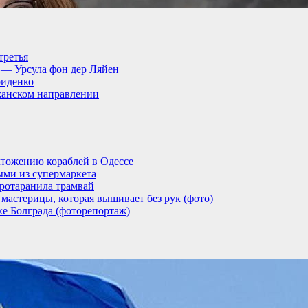
третья
, — Урсула фон дер Ляйен
риденко
анском направлении
тожению кораблей в Одессе
ыми из супермаркета
ротаранила трамвай
мастерицы, которая вышивает без рук (фото)
ке Болграда (фоторепортаж)