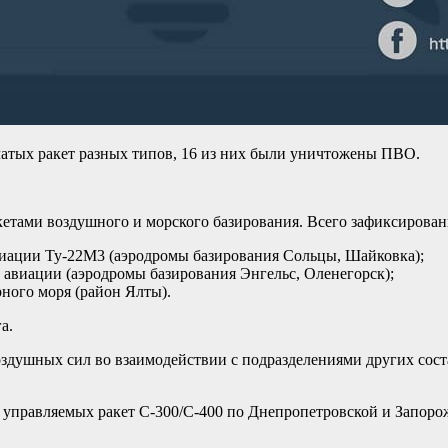
латых ракет разных типов, 16 из них были уничтожены ПВО.
кетами воздушного и морского базирования. Всего зафиксирован
виации Ту-22М3 (аэродромы базирования Сольцы, Шайковка);
й авиации (аэродромы базирования Энгельс, Оленегорск);
ного моря (район Ялты).
а.
Воздушных сил во взаимодействии с подразделениями других со
 управляемых ракет С-300/С-400 по Днепропетровской и Запоро