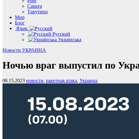
Рені
Сарата
Тарутино
Мир
Блог
Язык:
Русский
Українська
Новости
УКРАИНА
Ночью враг выпустил по Укра
08.15.2023
новости
,
ракетная атака
,
Украина