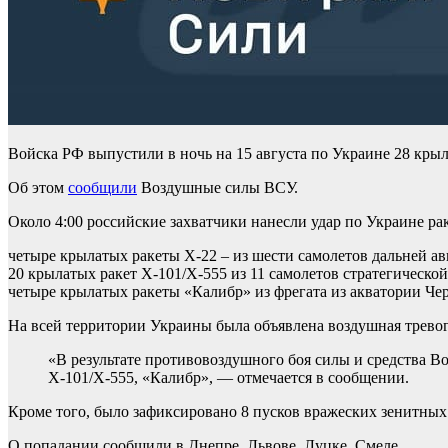
Войска РФ выпустили в ночь на 15 августа по Украине 28 кры
Об этом
сообщили
Воздушные силы ВСУ.
Около 4:00 российские захватчики нанесли удар по Украине ра
четыре крылатых ракеты Х-22 – из шести самолетов дальней а
20 крылатых ракет Х-101/Х-555 из 11 самолетов стратегическо
четыре крылатых ракеты «Калибр» из фрегата из акватории Чер
На всей территории Украины была объявлена воздушная тревог
«В результате противовоздушного боя силы и средства 
Х-101/Х-555, «Калибр», — отмечается в сообщении.
Кроме того, было зафиксировано 8 пусков вражеских зенитных
О попадании сообщили в Днепре, Львове, Луцке, Смеле.