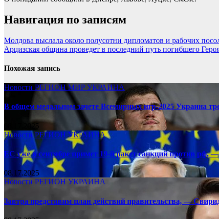
Навигация по записям
Молдова выслала около полусотни дипломатов и рабочих посо
Арцизская община проведет в последний путь погибшего Геро
Похожая запись
Новости
РЕГИОН
МИР
УКРАИНА
В общем медальном зачете Всемирных игр-2025 Украина тр
08.17.2025
Новости
РЕГИОН
УКРАИНА
ЕС уже в сентябре примет 19-й ракет санкций против рф, —
08.17.2025
Новости
РЕГИОН
УКРАИНА
Завтра представим план действий правительства, — Свири