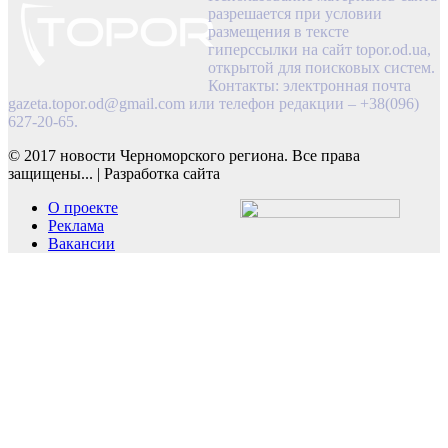
разрешается при условии
размещения в тексте
гиперссылки на сайт topor.od.ua,
открытой для поисковых систем.
Контакты: электронная почта
gazeta.topor.od@gmail.com
или телефон редакции – +38(096)
627-20-65.
© 2017 новости Черноморского региона. Все права
защищены...
|
Разработка сайта
О проекте
Реклама
Вакансии