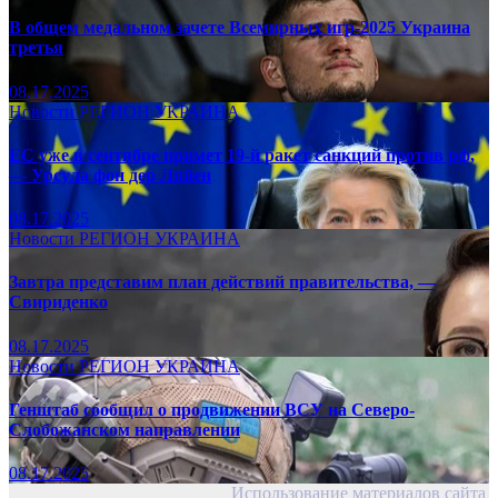
В общем медальном зачете Всемирных игр-2025 Украина
третья
08.17.2025
Новости
РЕГИОН
УКРАИНА
ЕС уже в сентябре примет 19-й ракет санкций против рф,
— Урсула фон дер Ляйен
08.17.2025
Новости
РЕГИОН
УКРАИНА
Завтра представим план действий правительства, —
Свириденко
08.17.2025
Новости
РЕГИОН
УКРАИНА
Генштаб сообщил о продвижении ВСУ на Северо-
Слобожанском направлении
08.17.2025
Использование материалов сайта