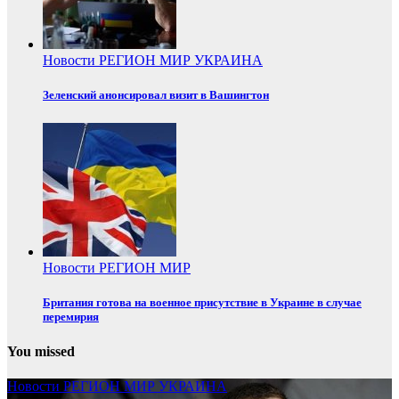
Новости
РЕГИОН
МИР
УКРАИНА
Зеленский анонсировал визит в Вашингтон
Новости
РЕГИОН
МИР
Британия готова на военное присутствие в Украине в случае
перемирия
You missed
Новости
РЕГИОН
МИР
УКРАИНА