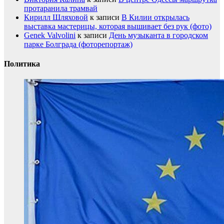
протаранила трамвай
Кирилл Шляховой
к записи
В Килии открылась
выставка мастерицы, которая вышивает без рук (фото)
Genek Valvolini
к записи
День музыканта в городском
парке Болграда (фоторепортаж)
Политика