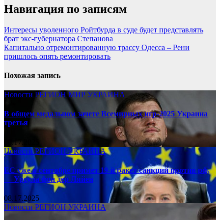
Навигация по записям
Интересы уволенного Ройтбурда в суде будет представлять
брат экс-губернатора Степанова
Капитально отремонтированную трассу Одесса – Рени
пришлось опять ремонтировать
Похожая запись
Новости
РЕГИОН
МИР
УКРАИНА
В общем медальном зачете Всемирных игр-2025 Украина
третья
08.17.2025
Новости
РЕГИОН
УКРАИНА
ЕС уже в сентябре примет 19-й ракет санкций против рф,
— Урсула фон дер Ляйен
08.17.2025
Новости
РЕГИОН
УКРАИНА