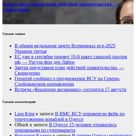
Завтра представим план действий правительства, —
Свириденко
08.17.2025
Свежие записи
В общем медальном зачете Всемирных игр-2025
Украина третья
ЕС уже в сентябре примет 19-й ракет санкций против
рф, — Урсула фон дер Ляйен
Завтра представим план действий правительства, —
Свириденко
Генштаб сообщил о продвижении ВСУ на Северо-
Слобожанском направлении
Встреча «Коалиции желающих» состоится 17 августа
Свежие комментарии
Lion King
к записи
В ВМС ВСУ опровергли фейк по
уничтожению кораблей в Одессе
Olhazk
к записи
В Одессе 15 человек отравились
пирожными из супермаркета
Виктория Калина
к записи
В центре Одессы маршрутка