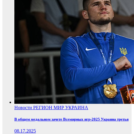
Новости
РЕГИОН
МИР
УКРАИНА
В общем медальном зачете Всемирных игр-2025 Украина третья
08.17.2025