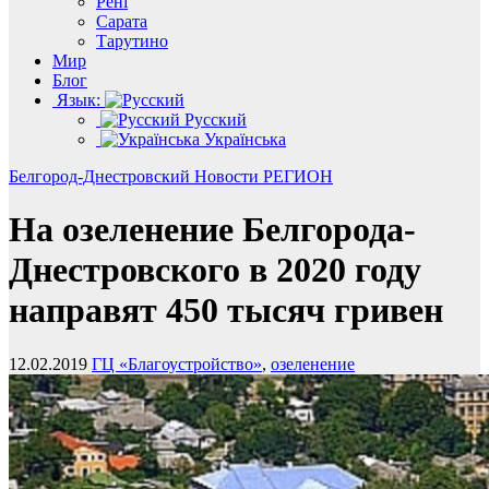
Рені
Сарата
Тарутино
Мир
Блог
Язык:
Русский
Українська
Белгород-Днестровский
Новости
РЕГИОН
На озеленение Белгорода-
Днестровского в 2020 году
направят 450 тысяч гривен
12.02.2019
ГЦ «Благоустройство»
,
озеленение