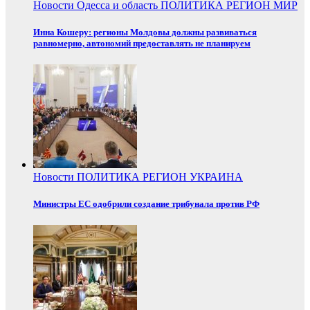
Новости
Одесса и область
ПОЛИТИКА
РЕГИОН
МИР
Инна Кошеру: регионы Молдовы должны развиваться
равномерно, автономий предоставлять не планируем
Новости
ПОЛИТИКА
РЕГИОН
УКРАИНА
Министры ЕС одобрили создание трибунала против РФ