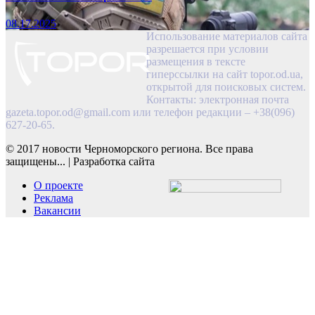
08.17.2025
Использование материалов сайта
разрешается при условии
размещения в тексте
гиперссылки на сайт topor.od.ua,
открытой для поисковых систем.
Контакты: электронная почта
gazeta.topor.od@gmail.com
или телефон редакции – +38(096)
627-20-65.
© 2017 новости Черноморского региона. Все права
защищены...
|
Разработка сайта
О проекте
Реклама
Вакансии