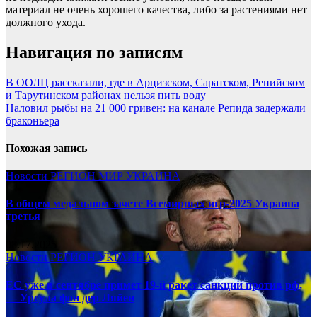
материал не очень хорошего качества, либо за растениями нет
должного ухода.
Навигация по записям
В ООЛЦ рассказали, где в Арцизском, Саратском, Ренийском
и Тарутинском районах нельзя пить воду
Наловил рыбы на 21 000 гривен: на канале Репида задержали
браконьера
Похожая запись
Новости
РЕГИОН
МИР
УКРАИНА
В общем медальном зачете Всемирных игр-2025 Украина
третья
08.17.2025
Новости
РЕГИОН
УКРАИНА
ЕС уже в сентябре примет 19-й ракет санкций против рф,
— Урсула фон дер Ляйен