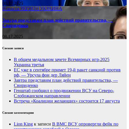
08.17.2025
Новости
РЕГИОН
УКРАИНА
Завтра представим план действий правительства, —
Свириденко
08.17.2025
Свежие записи
В общем медальном зачете Всемирных игр-2025
Украина третья
ЕС уже в сентябре примет 19-й ракет санкций против
рф, — Урсула фон дер Ляйен
Завтра представим план действий правительства, —
Свириденко
Генштаб сообщил о продвижении ВСУ на Северо-
Слобожанском направлении
Встреча «Коалиции желающих» состоится 17 августа
Свежие комментарии
Lion King
к записи
В ВМС ВСУ опровергли фейк по