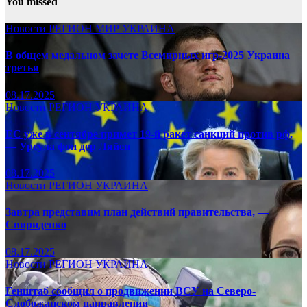
You missed
Новости
РЕГИОН
МИР
УКРАИНА
В общем медальном зачете Всемирных игр-2025 Украина
третья
08.17.2025
Новости
РЕГИОН
УКРАИНА
ЕС уже в сентябре примет 19-й ракет санкций против рф,
— Урсула фон дер Ляйен
08.17.2025
Новости
РЕГИОН
УКРАИНА
Завтра представим план действий правительства, —
Свириденко
08.17.2025
Новости
РЕГИОН
УКРАИНА
Генштаб сообщил о продвижении ВСУ на Северо-
Слобожанском направлении