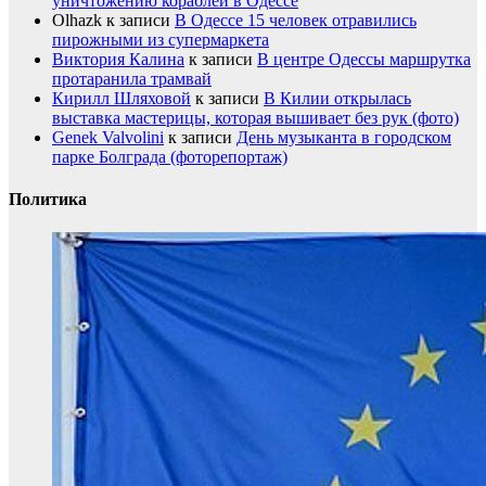
уничтожению кораблей в Одессе
Olhazk
к записи
В Одессе 15 человек отравились
пирожными из супермаркета
Виктория Калина
к записи
В центре Одессы маршрутка
протаранила трамвай
Кирилл Шляховой
к записи
В Килии открылась
выставка мастерицы, которая вышивает без рук (фото)
Genek Valvolini
к записи
День музыканта в городском
парке Болграда (фоторепортаж)
Политика