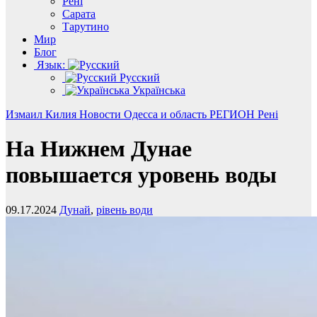
Рені
Сарата
Тарутино
Мир
Блог
Язык:
Русский
Українська
Измаил
Килия
Новости
Одесса и область
РЕГИОН
Рені
На Нижнем Дунае
повышается уровень воды
09.17.2024
Дунай
,
рівень води