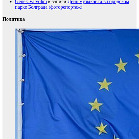
Genek Valvolini
к записи
День музыканта в городском
парке Болграда (фоторепортаж)
Политика