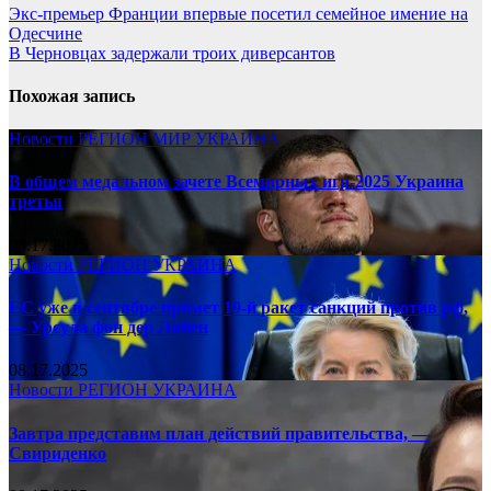
Экс-премьер Франции впервые посетил семейное имение на
Одесчине
В Черновцах задержали троих диверсантов
Похожая запись
Новости
РЕГИОН
МИР
УКРАИНА
В общем медальном зачете Всемирных игр-2025 Украина
третья
08.17.2025
Новости
РЕГИОН
УКРАИНА
ЕС уже в сентябре примет 19-й ракет санкций против рф,
— Урсула фон дер Ляйен
08.17.2025
Новости
РЕГИОН
УКРАИНА
Завтра представим план действий правительства, —
Свириденко