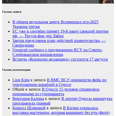
08.17.2025
Свежие записи
В общем медальном зачете Всемирных игр-2025
Украина третья
ЕС уже в сентябре примет 19-й ракет санкций против
рф, — Урсула фон дер Ляйен
Завтра представим план действий правительства, —
Свириденко
Генштаб сообщил о продвижении ВСУ на Северо-
Слобожанском направлении
Встреча «Коалиции желающих» состоится 17 августа
Свежие комментарии
Lion King
к записи
В ВМС ВСУ опровергли фейк по
уничтожению кораблей в Одессе
Olhazk
к записи
В Одессе 15 человек отравились
пирожными из супермаркета
Виктория Калина
к записи
В центре Одессы маршрутка
протаранила трамвай
Кирилл Шляховой
к записи
В Килии открылась
выставка мастерицы, которая вышивает без рук (фото)