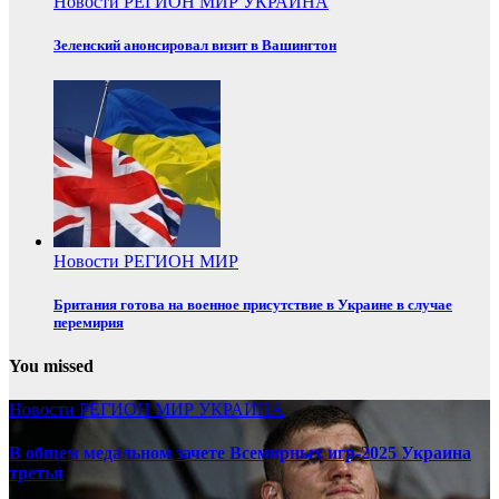
Новости
РЕГИОН
МИР
УКРАИНА
Зеленский анонсировал визит в Вашингтон
Новости
РЕГИОН
МИР
Британия готова на военное присутствие в Украине в случае
перемирия
You missed
Новости
РЕГИОН
МИР
УКРАИНА
В общем медальном зачете Всемирных игр-2025 Украина
третья