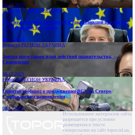
08.17.2025
Новости
РЕГИОН
УКРАИНА
ЕС уже в сентябре примет 19-й ракет санкций против рф,
— Урсула фон дер Ляйен
08.17.2025
Новости
РЕГИОН
УКРАИНА
Завтра представим план действий правительства, —
Свириденко
08.17.2025
Новости
РЕГИОН
УКРАИНА
Генштаб сообщил о продвижении ВСУ на Северо-
Слобожанском направлении
08.17.2025
Использование материалов сайта
разрешается при условии
размещения в тексте
гиперссылки на сайт topor.od.ua,