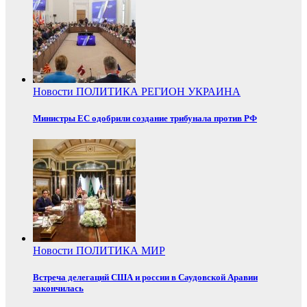
Новости
ПОЛИТИКА
РЕГИОН
УКРАИНА
Министры ЕС одобрили создание трибунала против РФ
Новости
ПОЛИТИКА
МИР
Встреча делегаций США и россии в Саудовской Аравии
закончилась