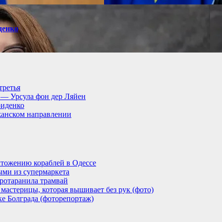
денко
третья
, — Урсула фон дер Ляйен
риденко
анском направлении
тожению кораблей в Одессе
ыми из супермаркета
ротаранила трамвай
мастерицы, которая вышивает без рук (фото)
ке Болграда (фоторепортаж)