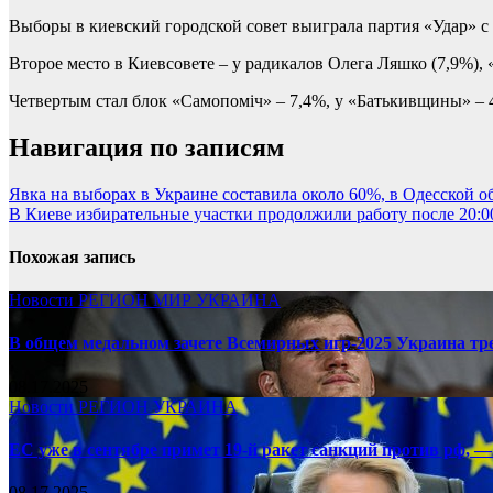
Выборы в киевский городской совет выиграла партия «Удар» с 
Второе место в Киевсовете – у радикалов Олега Ляшко (7,9%), 
Четвертым стал блок «Самопоміч» – 7,4%, у «Батькивщины» – 4,
Навигация по записям
Явка на выборах в Украине составила около 60%, в Одесской о
В Киеве избирательные участки продолжили работу после 20:0
Похожая запись
Новости
РЕГИОН
МИР
УКРАИНА
В общем медальном зачете Всемирных игр-2025 Украина тр
08.17.2025
Новости
РЕГИОН
УКРАИНА
ЕС уже в сентябре примет 19-й ракет санкций против рф, —
08.17.2025