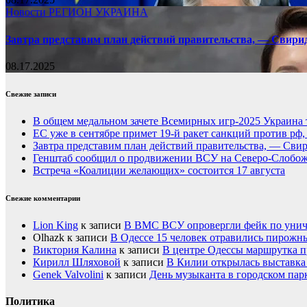
Новости
РЕГИОН
УКРАИНА
Завтра представим план действий правительства, — Свири
08.17.2025
Свежие записи
В общем медальном зачете Всемирных игр-2025 Украина 
ЕС уже в сентябре примет 19-й ракет санкций против рф
Завтра представим план действий правительства, — Сви
Генштаб сообщил о продвижении ВСУ на Северо-Слобож
Встреча «Коалиции желающих» состоится 17 августа
Свежие комментарии
Lion King
к записи
В ВМС ВСУ опровергли фейк по унич
Olhazk
к записи
В Одессе 15 человек отравились пирожн
Виктория Калина
к записи
В центре Одессы маршрутка п
Кирилл Шляховой
к записи
В Килии открылась выставка 
Genek Valvolini
к записи
День музыканта в городском пар
Политика