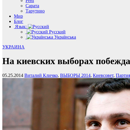
Рені
Сарата
Тарутино
Мир
Блог
Язык:
Русский
Українська
УКРАИНА
На киевских выборах побежда
05.25.2014
Виталий Кличко
,
ВЫБОРЫ 2014
,
Киевсовет
,
Парти