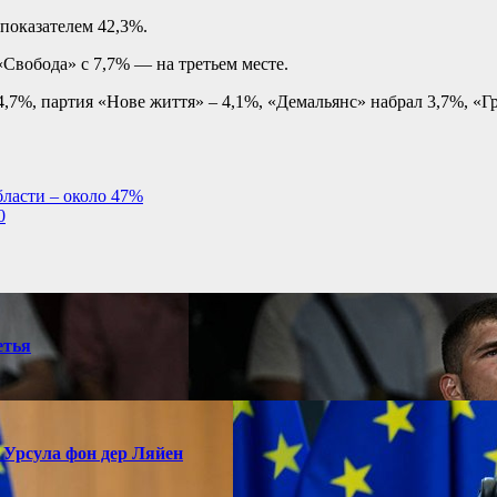
показателем 42,3%.
«Свобода» с 7,7% — на третьем месте.
7%, партия «Нове життя» – 4,1%, «Демальянс» набрал 3,7%, «Гро
бласти – около 47%
0
етья
 Урсула фон дер Ляйен