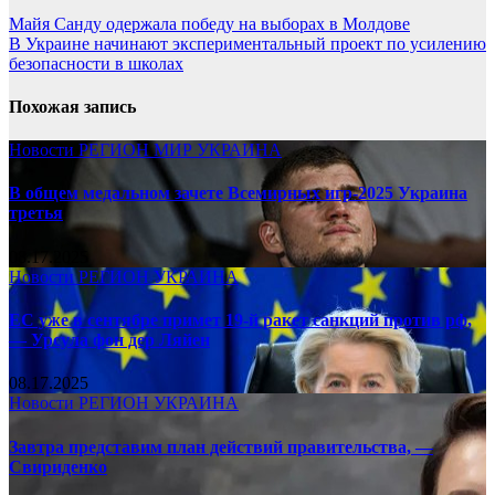
Майя Санду одержала победу на выборах в Молдове
В Украине начинают экспериментальный проект по усилению
безопасности в школах
Похожая запись
Новости
РЕГИОН
МИР
УКРАИНА
В общем медальном зачете Всемирных игр-2025 Украина
третья
08.17.2025
Новости
РЕГИОН
УКРАИНА
ЕС уже в сентябре примет 19-й ракет санкций против рф,
— Урсула фон дер Ляйен
08.17.2025
Новости
РЕГИОН
УКРАИНА
Завтра представим план действий правительства, —
Свириденко