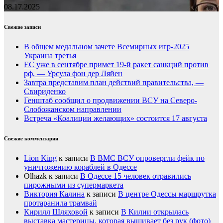
08.17.2025
Свежие записи
В общем медальном зачете Всемирных игр-2025
Украина третья
ЕС уже в сентябре примет 19-й ракет санкций против
рф, — Урсула фон дер Ляйен
Завтра представим план действий правительства, —
Свириденко
Генштаб сообщил о продвижении ВСУ на Северо-
Слобожанском направлении
Встреча «Коалиции желающих» состоится 17 августа
Свежие комментарии
Lion King
к записи
В ВМС ВСУ опровергли фейк по
уничтожению кораблей в Одессе
Olhazk
к записи
В Одессе 15 человек отравились
пирожными из супермаркета
Виктория Калина
к записи
В центре Одессы маршрутка
протаранила трамвай
Кирилл Шляховой
к записи
В Килии открылась
выставка мастерицы, которая вышивает без рук (фото)