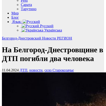
Рені
Сарата
Тарутино
Мир
Блог
Язык:
Русский
Українська
Белгород-Днестровский
Новости
РЕГИОН
На Белгород-Днестровщине в
ДТП погибли два человека
11.04.2024
ДТП
,
новости
,
село Старокозачье