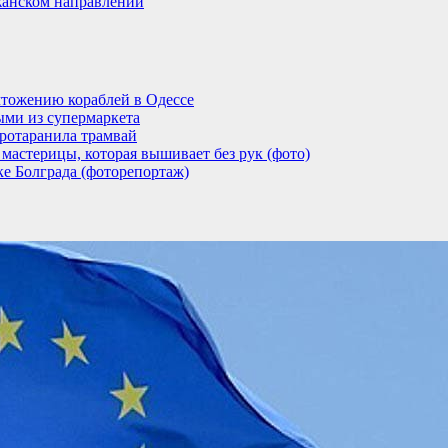
анском направлении
тожению кораблей в Одессе
ыми из супермаркета
ротаранила трамвай
мастерицы, которая вышивает без рук (фото)
ке Болграда (фоторепортаж)