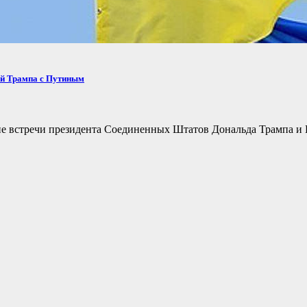
ей Трампа с Путиным
не встречи президента Соединенных Штатов Дональда Трампа и 