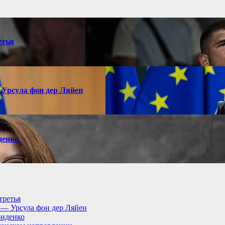
етья
 Урсула фон дер Ляйен
денко
третья
, — Урсула фон дер Ляйен
риденко