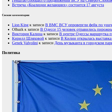
Генштаб сообщил о продвижении ВСУ на Северо-Слобож
Встреча «Коалиции желающих» состоится 17 августа
Свежие комментарии
Lion King
к записи
В ВМС ВСУ опровергли фейк по унич
Olhazk
к записи
В Одессе 15 человек отравились пирожн
Виктория Калина
к записи
В центре Одессы маршрутка п
Кирилл Шляховой
к записи
В Килии открылась выставка 
Genek Valvolini
к записи
День музыканта в городском пар
Политика