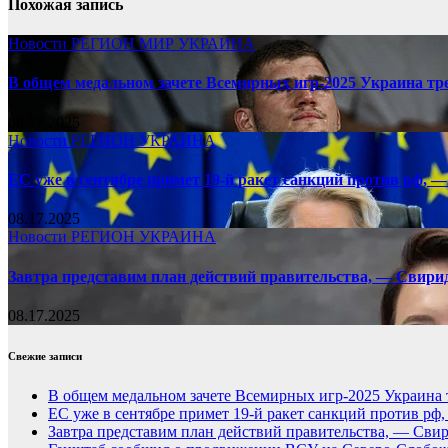
Похожая запись
Новости
РЕГИОН
МИР
УКРАИНА
В общем медальном зачете Всемирных игр-2025 Украина тр
08.17.2025
Новости
РЕГИОН
УКРАИНА
ЕС уже в сентябре примет 19-й ракет санкций против рф, —
08.17.2025
Новости
РЕГИОН
УКРАИНА
Завтра представим план действий правительства, — Свири
08.17.2025
Свежие записи
В общем медальном зачете Всемирных игр-2025 Украина 
ЕС уже в сентябре примет 19-й ракет санкций против рф
Завтра представим план действий правительства, — Сви