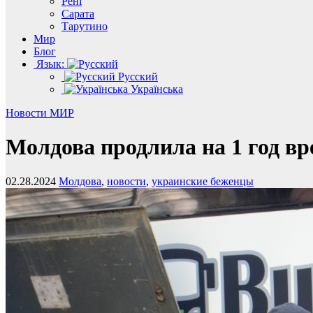
Рені
Сарата
Тарутино
Мир
Блог
Язык:
Русский
Українська
Новости
МИР
Молдова продлила на 1 год в
02.28.2024
Молдова
,
новости
,
украинские беженцы