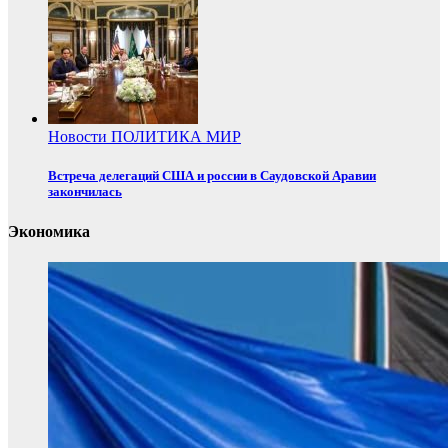
Новости
ПОЛИТИКА
МИР
Встреча делегаций США и россии в Саудовской Аравии
закончилась
Экономика