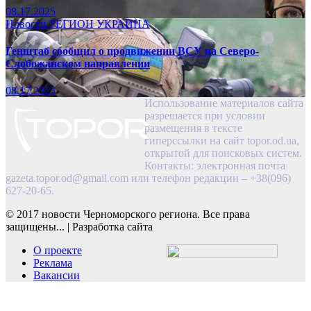
08.17.2025
Новости
РЕГИОН
УКРАИНА
Генштаб сообщил о продвижении ВСУ на Северо-
Слобожанском направлении
08.17.2025
Использование материалов сайта
разрешается при условии
размещения в тексте
гиперссылки на сайт topor.od.ua,
открытой для поисковых систем.
Контакты: электронная почта
gazeta.topor.od@gmail.com
или телефон редакции – +38(096)
627-20-65.
© 2017 новости Черноморского региона. Все права
защищены...
|
Разработка сайта
О проекте
Реклама
Вакансии