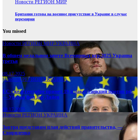
Новости
РЕГИОН
МИР
Британия готова на военное присутствие в Украине в случае
перемирия
You missed
Новости
РЕГИОН
МИР
УКРАИНА
В общем медальном зачете Всемирных игр-2025 Украина
третья
08.17.2025
Новости
РЕГИОН
УКРАИНА
ЕС уже в сентябре примет 19-й ракет санкций против рф,
— Урсула фон дер Ляйен
08.17.2025
Новости
РЕГИОН
УКРАИНА
Завтра представим план действий правительства, —
Свириденко