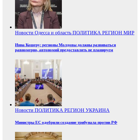
Новости
Одесса и область
ПОЛИТИКА
РЕГИОН
МИР
Инна Кошеру: регионы Молдовы должны развиваться
равномерно, автономий предоставлять не планируем
Новости
ПОЛИТИКА
РЕГИОН
УКРАИНА
Министры ЕС одобрили создание трибунала против РФ