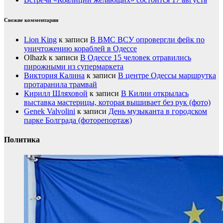
Свежие комментарии
Lion King
к записи
В ВМС ВСУ опровергли фейк по
уничтожению кораблей в Одессе
Olhazk
к записи
В Одессе 15 человек отравились
пирожными из супермаркета
Виктория Калина
к записи
В центре Одессы маршрутка
протаранила трамвай
Кирилл Шляховой
к записи
В Килии открылась
выставка мастерицы, которая вышивает без рук (фото)
Genek Valvolini
к записи
День музыканта в городском
парке Болграда (фоторепортаж)
Политика