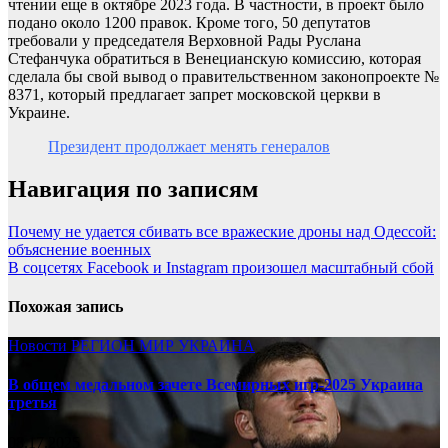
чтении еще в октябре 2023 года. В частности, в проект было
подано около 1200 правок. Кроме того, 50 депутатов
требовали у председателя Верховной Рады Руслана
Стефанчука обратиться в Венецианскую комиссию, которая
сделала бы свой вывод о правительственном законопроекте №
8371, который предлагает запрет московской церкви в
Украине.
Президент продолжает менять генералов
Навигация по записям
Почему не удается сбивать все вражеские дроны над Одессой:
объяснение военных
В соцсетях Facebook и Instagram произошел масштабный сбой
Похожая запись
Новости
РЕГИОН
МИР
УКРАИНА
В общем медальном зачете Всемирных игр-2025 Украина
третья
08.17.2025