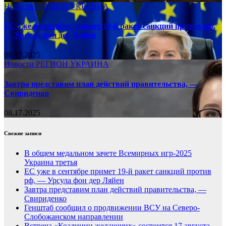
Новости
РЕГИОН
УКРАИНА
ЕС уже в сентябре примет 19-й ракет санкций против рф,
— Урсула фон дер Ляйен
08.17.2025
Новости
РЕГИОН
УКРАИНА
Завтра представим план действий правительства, —
Свириденко
08.17.2025
Свежие записи
В общем медальном зачете Всемирных игр-2025
Украина третья
ЕС уже в сентябре примет 19-й ракет санкций против
рф, — Урсула фон дер Ляйен
Завтра представим план действий правительства, —
Свириденко
Генштаб сообщил о продвижении ВСУ на Северо-
Слобожанском направлении
Встреча «Коалиции желающих» состоится 17 августа