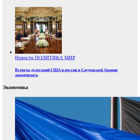
Новости
ПОЛИТИКА
МИР
Встреча делегаций США и россии в Саудовской Аравии
закончилась
Экономика