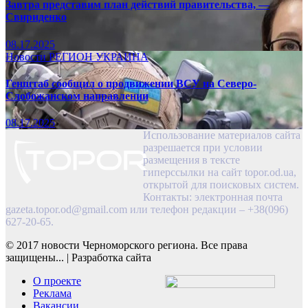
Завтра представим план действий правительства, —
Свириденко
08.17.2025
Новости
РЕГИОН
УКРАИНА
Генштаб сообщил о продвижении ВСУ на Северо-
Слобожанском направлении
08.17.2025
Использование материалов сайта
разрешается при условии
размещения в тексте
гиперссылки на сайт topor.od.ua,
открытой для поисковых систем.
Контакты: электронная почта
gazeta.topor.od@gmail.com
или телефон редакции – +38(096)
627-20-65.
© 2017 новости Черноморского региона. Все права
защищены...
|
Разработка сайта
О проекте
Реклама
Вакансии