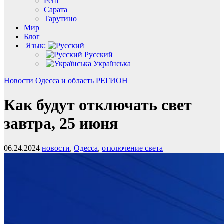
Рені
Сарата
Тарутино
Мир
Блог
Язык:
Русский
Українська
Новости
Одесса и область
РЕГИОН
Как будут отключать свет
завтра, 25 июня
06.24.2024
новости
,
Одесса
,
отключение света