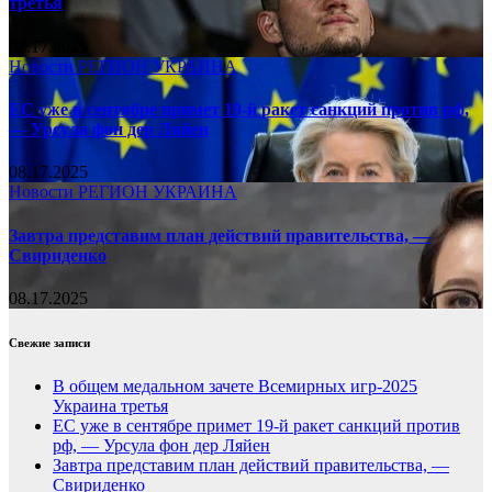
третья
08.17.2025
Новости
РЕГИОН
УКРАИНА
ЕС уже в сентябре примет 19-й ракет санкций против рф,
— Урсула фон дер Ляйен
08.17.2025
Новости
РЕГИОН
УКРАИНА
Завтра представим план действий правительства, —
Свириденко
08.17.2025
Свежие записи
В общем медальном зачете Всемирных игр-2025
Украина третья
ЕС уже в сентябре примет 19-й ракет санкций против
рф, — Урсула фон дер Ляйен
Завтра представим план действий правительства, —
Свириденко