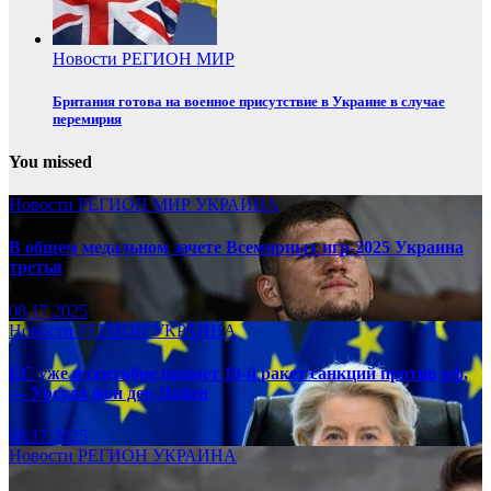
Новости
РЕГИОН
МИР
Британия готова на военное присутствие в Украине в случае
перемирия
You missed
Новости
РЕГИОН
МИР
УКРАИНА
В общем медальном зачете Всемирных игр-2025 Украина
третья
08.17.2025
Новости
РЕГИОН
УКРАИНА
ЕС уже в сентябре примет 19-й ракет санкций против рф,
— Урсула фон дер Ляйен
08.17.2025
Новости
РЕГИОН
УКРАИНА