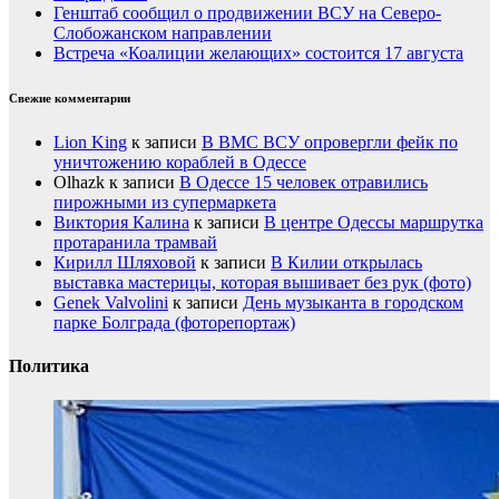
Генштаб сообщил о продвижении ВСУ на Северо-
Слобожанском направлении
Встреча «Коалиции желающих» состоится 17 августа
Свежие комментарии
Lion King
к записи
В ВМС ВСУ опровергли фейк по
уничтожению кораблей в Одессе
Olhazk
к записи
В Одессе 15 человек отравились
пирожными из супермаркета
Виктория Калина
к записи
В центре Одессы маршрутка
протаранила трамвай
Кирилл Шляховой
к записи
В Килии открылась
выставка мастерицы, которая вышивает без рук (фото)
Genek Valvolini
к записи
День музыканта в городском
парке Болграда (фоторепортаж)
Политика