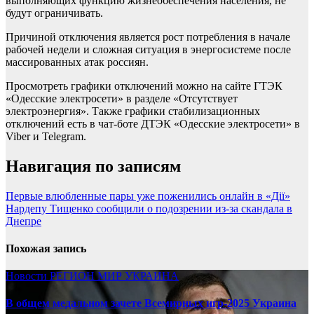
выполняющих функцию жизнеобеспечения населения, не
будут ограничивать.
Причиной отключения является рост потребления в начале
рабочей недели и сложная ситуация в энергосистеме после
массированных атак россиян.
Просмотреть графики отключений можно на сайте ГТЭК
«Одесские электросети» в разделе «Отсутствует
электроэнергия». Также графики стабилизационных
отключений есть в чат-боте ДТЭК «Одесские электросети» в
Viber и Telegram.
Навигация по записям
Первые влюбленные пары уже поженились онлайн в «Дії»
Нардепу Тищенко сообщили о подозрении из-за скандала в
Днепре
Похожая запись
Новости
РЕГИОН
МИР
УКРАИНА
В общем медальном зачете Всемирных игр-2025 Украина