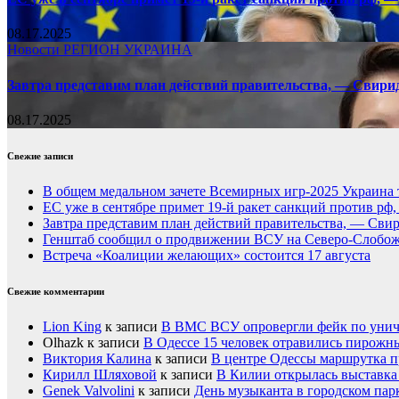
08.17.2025
Новости
РЕГИОН
УКРАИНА
Завтра представим план действий правительства, — Свири
08.17.2025
Свежие записи
В общем медальном зачете Всемирных игр-2025 Украина 
ЕС уже в сентябре примет 19-й ракет санкций против рф
Завтра представим план действий правительства, — Сви
Генштаб сообщил о продвижении ВСУ на Северо-Слобож
Встреча «Коалиции желающих» состоится 17 августа
Свежие комментарии
Lion King
к записи
В ВМС ВСУ опровергли фейк по унич
Olhazk
к записи
В Одессе 15 человек отравились пирожн
Виктория Калина
к записи
В центре Одессы маршрутка п
Кирилл Шляховой
к записи
В Килии открылась выставка 
Genek Valvolini
к записи
День музыканта в городском пар