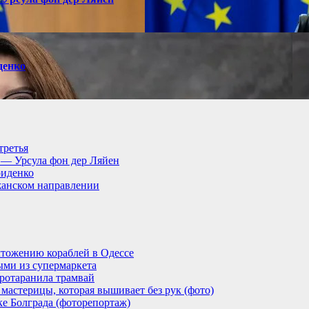
денко
третья
, — Урсула фон дер Ляйен
риденко
анском направлении
тожению кораблей в Одессе
ыми из супермаркета
ротаранила трамвай
мастерицы, которая вышивает без рук (фото)
ке Болграда (фоторепортаж)