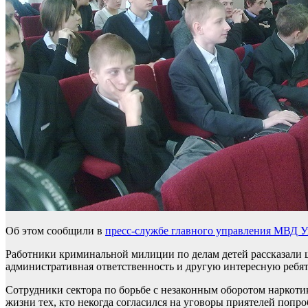
Об этом сообщили в
пресс-службе главного управления МВД У
Работники криминальной милиции по делам детей рассказали шк
административная ответственность и другую интересную реб
Сотрудники сектора по борьбе с незаконным оборотом наркоти
жизни тех, кто некогда согласился на уговоры приятелей попр