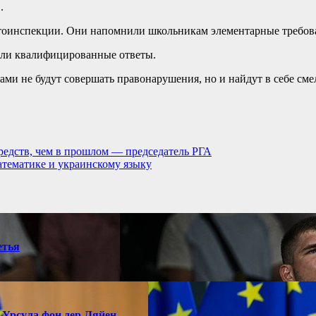
.
втоинспекции. Они напомнили школьникам элементарные требов
чали квалифицированные ответы.
ами не будут совершать правонарушения, но и найдут в себе см
редств, чем в прошлом — председатель РГА
тематике и украинскому языку
етья
 Урсула фон дер Ляйен