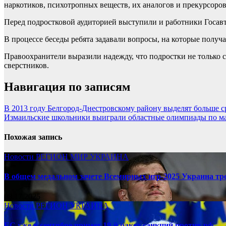
наркотиков, психотропных веществ, их аналогов и прекурсоров
Перед подростковой аудиторией выступили и работники Госа
В процессе беседы ребята задавали вопросы, на которые полу
Правоохранители выразили надежду, что подростки не только с
сверстников.
Навигация по записям
В 2013 году Белгород-Днестровскому району выделят больше с
Измаильские школьники выиграли областные олимпиады по ма
Похожая запись
Новости
РЕГИОН
МИР
УКРАИНА
В общем медальном зачете Всемирных игр-2025 Украина тр
08.17.2025
Новости
РЕГИОН
УКРАИНА
ЕС уже в сентябре примет 19-й ракет санкций против рф, —