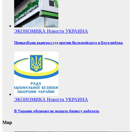
ЭКОНОМИКА
Новости
УКРАИНА
ПриватБанк выиграл суд против Коломойского и Боголюбова
ЭКОНОМИКА
Новости
УКРАИНА
В Украине обещают не мешать бизнесу работать
Мир