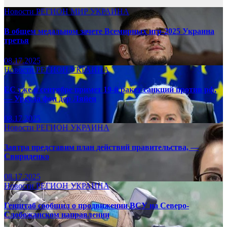
Новости
РЕГИОН
МИР
УКРАИНА
В общем медальном зачете Всемирных игр-2025 Украина
третья
08.17.2025
Новости
РЕГИОН
УКРАИНА
ЕС уже в сентябре примет 19-й ракет санкций против рф,
— Урсула фон дер Ляйен
08.17.2025
Новости
РЕГИОН
УКРАИНА
Завтра представим план действий правительства, —
Свириденко
08.17.2025
Новости
РЕГИОН
УКРАИНА
Генштаб сообщил о продвижении ВСУ на Северо-
Слобожанском направлении