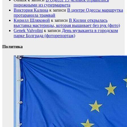
пирожными из супермаркета
Виктория Калина
к записи
В центре Одессы маршрутка
протаранила трамвай
Кирилл Шляховой
к записи
В Килии открылась
выставка мастерицы, которая вышивает без рук (фото)
Genek Valvolini
к записи
День музыканта в городском
парке Болграда (фоторепортаж)
Политика