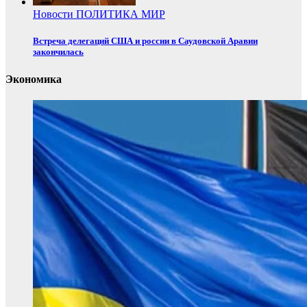
Новости
ПОЛИТИКА
МИР
Встреча делегаций США и россии в Саудовской Аравии
закончилась
Экономика