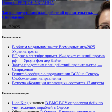
Новости
РЕГИОН
УКРАИНА
Завтра представим план действий правительства, —
Свириденко
08.17.2025
Свежие записи
В общем медальном зачете Всемирных игр-2025
Украина третья
ЕС уже в сентябре примет 19-й ракет санкций против
рф, — Урсула фон дер Ляйен
Завтра представим план действий правительства, —
Свириденко
Генштаб сообщил о продвижении ВСУ на Северо-
Слобожанском направлении
Встреча «Коалиции желающих» состоится 17 августа
Свежие комментарии
Lion King
к записи
В ВМС ВСУ опровергли фейк по
уничтожению кораблей в Одессе
Olhazk
к записи
В Одессе 15 человек отравились