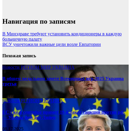
Навигация по записям
В Минздраве требуют установить кондиционеры в каждую
больничную палату
ВСУ уничтожили важные цели возле Евпатории
Похожая запись
Новости
РЕГИОН
МИР
УКРАИНА
В общем медальном зачете Всемирных игр-2025 Украина
третья
08.17.2025
Новости
РЕГИОН
УКРАИНА
ЕС уже в сентябре примет 19-й ракет санкций против рф,
— Урсула фон дер Ляйен
08.17.2025