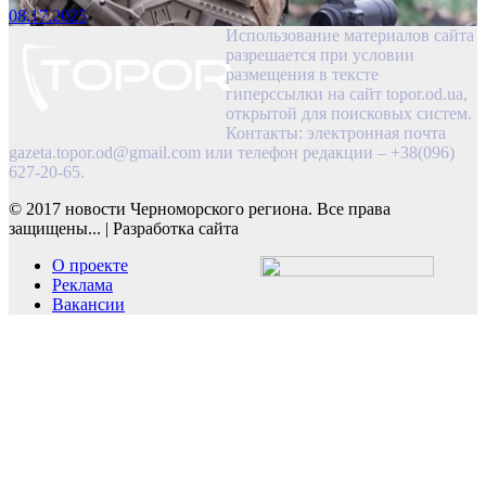
08.17.2025
Использование материалов сайта
разрешается при условии
размещения в тексте
гиперссылки на сайт topor.od.ua,
открытой для поисковых систем.
Контакты: электронная почта
gazeta.topor.od@gmail.com
или телефон редакции – +38(096)
627-20-65.
© 2017 новости Черноморского региона. Все права
защищены...
|
Разработка сайта
О проекте
Реклама
Вакансии