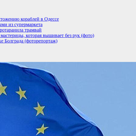
тожению кораблей в Одессе
ыми из супермаркета
ротаранила трамвай
мастерицы, которая вышивает без рук (фото)
ке Болграда (фоторепортаж)