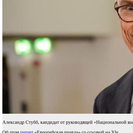
Александр Стубб, кандидат от руководящей «Национальной ко
Об этом
пишет
«Европейская правда» со ссылкой на Yle.