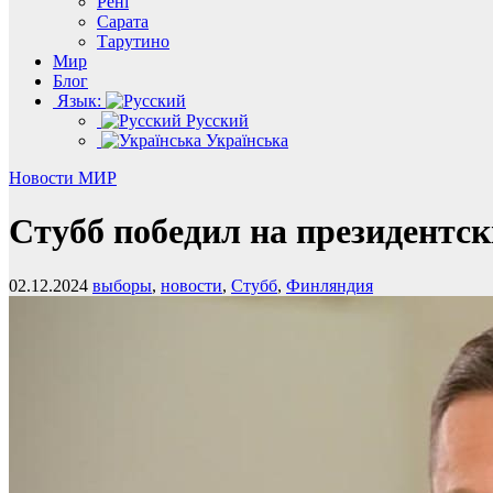
Рені
Сарата
Тарутино
Мир
Блог
Язык:
Русский
Українська
Новости
МИР
Cтубб победил на президентс
02.12.2024
выборы
,
новости
,
Стубб
,
Финляндия