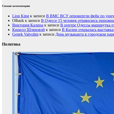
Свежие комментарии
Lion King
к записи
В ВМС ВСУ опровергли фейк по унич
Olhazk
к записи
В Одессе 15 человек отравились пирожн
Виктория Калина
к записи
В центре Одессы маршрутка п
Кирилл Шляховой
к записи
В Килии открылась выставка 
Genek Valvolini
к записи
День музыканта в городском пар
Политика