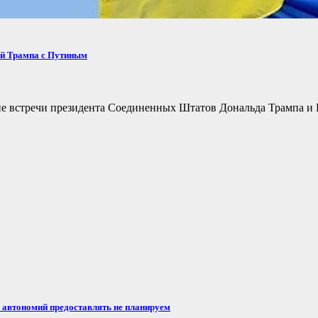
ей Трампа с Путиным
не встречи президента Соединенных Штатов Дональда Трампа и 
автономий предоставлять не планируем