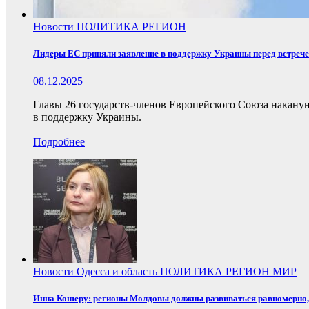
Новости
ПОЛИТИКА
РЕГИОН
Лидеры ЕС приняли заявление в поддержку Украины перед встреч
08.12.2025
Главы 26 государств-членов Европейского Союза накану
в поддержку Украины.
Подробнее
Новости
Одесса и область
ПОЛИТИКА
РЕГИОН
МИР
Инна Кошеру: регионы Молдовы должны развиваться равномерно, 