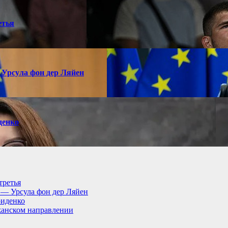
етья
 Урсула фон дер Ляйен
денко
третья
, — Урсула фон дер Ляйен
риденко
анском направлении