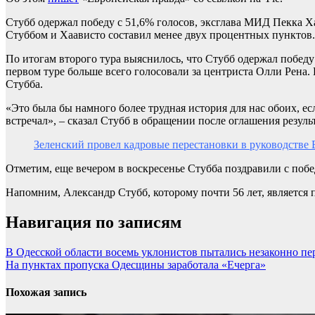
Стубб одержал победу с 51,6% голосов, эксглава МИД Пекка Ха
Стуббом и Хаависто составил менее двух процентных пунктов.
По итогам второго тура выяснилось, что Стубб одержал победу
первом туре больше всего голосовали за центриста Олли Рена.
Стубба.
«Это была бы намного более трудная история для нас обоих, е
встречал», – сказал Стубб в обращении после оглашения резуль
Зеленский провел кадровые перестановки в руководстве
Отметим, еще вечером в воскресенье Стубба поздравили с побе
Напомним, Александр Стубб, которому почти 56 лет, является
Навигация по записям
В Одесской области восемь уклонистов пытались незаконно пе
На пунктах пропуска Одесщины заработала «Ечерга»
Похожая запись