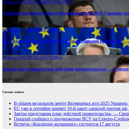
Новости
РЕГИОН
МИР
УКРАИНА
В общем медальном зачете Всемирных игр-2025 Украина тр
08.17.2025
Новости
РЕГИОН
УКРАИНА
ЕС уже в сентябре примет 19-й ракет санкций против рф, —
08.17.2025
Новости
РЕГИОН
УКРАИНА
Завтра представим план действий правительства, — Свири
08.17.2025
Свежие записи
В общем медальном зачете Всемирных игр-2025 Украина 
ЕС уже в сентябре примет 19-й ракет санкций против рф
Завтра представим план действий правительства, — Сви
Генштаб сообщил о продвижении ВСУ на Северо-Слобож
Встреча «Коалиции желающих» состоится 17 августа