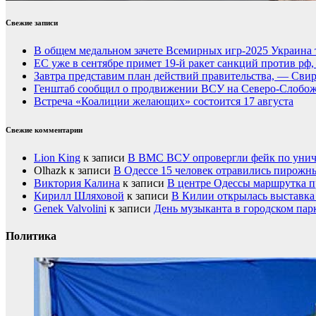
Свежие записи
В общем медальном зачете Всемирных игр-2025 Украина 
ЕС уже в сентябре примет 19-й ракет санкций против рф
Завтра представим план действий правительства, — Сви
Генштаб сообщил о продвижении ВСУ на Северо-Слобож
Встреча «Коалиции желающих» состоится 17 августа
Свежие комментарии
Lion King
к записи
В ВМС ВСУ опровергли фейк по унич
Olhazk
к записи
В Одессе 15 человек отравились пирожн
Виктория Калина
к записи
В центре Одессы маршрутка п
Кирилл Шляховой
к записи
В Килии открылась выставка 
Genek Valvolini
к записи
День музыканта в городском пар
Политика