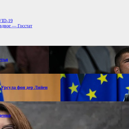
VID-19
вдвое — Госстат
етья
 Урсула фон дер Ляйен
денко