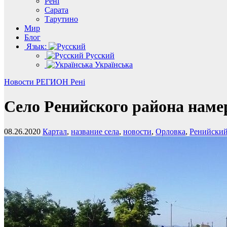
Рені
Сарата
Тарутино
Мир
Блог
Язык:
Русский
Українська
Новости
РЕГИОН
Рені
Cело Ренийского района намер
08.26.2020
Картал
,
название села
,
новости
,
Орловка
,
Ренийский