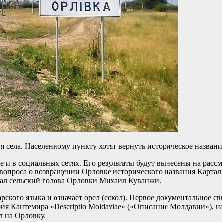
 села. Населенному пункту хотят вернуть историческое назван
 и в социальных сетях. Его результаты будут вынесены на рассмо
 вопроса о возвращении Орловке исторического названия Картал,
вал сельский голова Орловки Михаил Куванжи.
ского языка и означает орел (сокол). Первое документальное сви
ия Кантемира «Descriptio Moldaviae» («Описание Молдавии»), на
л на Орловку.