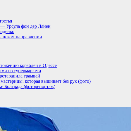
третья
, — Урсула фон дер Ляйен
риденко
анском направлении
тожению кораблей в Одессе
ыми из супермаркета
ротаранила трамвай
мастерицы, которая вышивает без рук (фото)
ке Болграда (фоторепортаж)