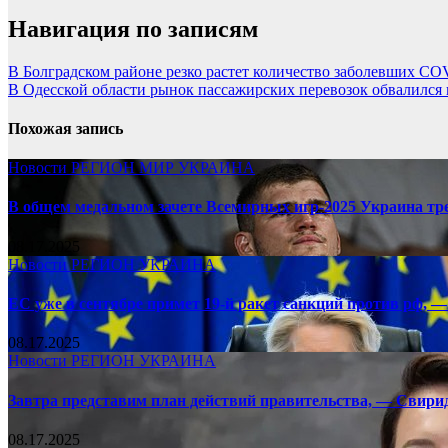
Навигация по записям
В Болградском районе резко растет количество заболевших CO
В Одесской области рынок пассажирских перевозок обвалился 
Похожая запись
Новости
РЕГИОН
МИР
УКРАИНА
В общем медальном зачете Всемирных игр-2025 Украина тр
08.17.2025
Новости
РЕГИОН
УКРАИНА
ЕС уже в сентябре примет 19-й ракет санкций против рф, —
08.17.2025
Новости
РЕГИОН
УКРАИНА
Завтра представим план действий правительства, — Свири
08.17.2025