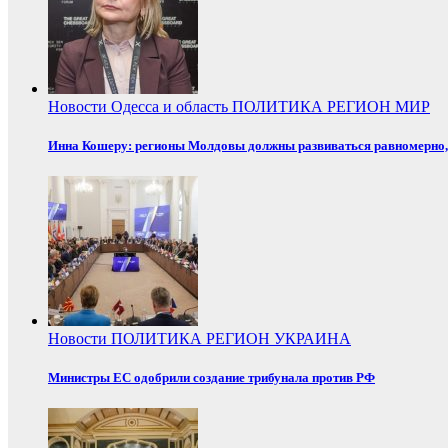
Новости
Одесса и область
ПОЛИТИКА
РЕГИОН
МИР
Инна Кошеру: регионы Молдовы должны развиваться равномерно, 
Новости
ПОЛИТИКА
РЕГИОН
УКРАИНА
Министры ЕС одобрили создание трибунала против РФ