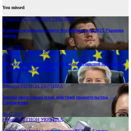
You missed
Новости
РЕГИОН
МИР
УКРАИНА
В общем медальном зачете Всемирных игр-2025 Украина
третья
08.17.2025
Новости
РЕГИОН
УКРАИНА
ЕС уже в сентябре примет 19-й ракет санкций против рф,
— Урсула фон дер Ляйен
08.17.2025
Новости
РЕГИОН
УКРАИНА
Завтра представим план действий правительства, —
Свириденко
08.17.2025
Новости
РЕГИОН
УКРАИНА
Генштаб сообщил о продвижении ВСУ на Северо-