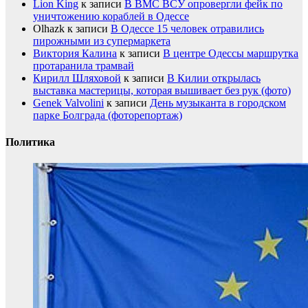
Lion King
к записи
В ВМС ВСУ опровергли фейк по
уничтожению кораблей в Одессе
Olhazk
к записи
В Одессе 15 человек отравились
пирожными из супермаркета
Виктория Калина
к записи
В центре Одессы маршрутка
протаранила трамвай
Кирилл Шляховой
к записи
В Килии открылась
выставка мастерицы, которая вышивает без рук (фото)
Genek Valvolini
к записи
День музыканта в городском
парке Болграда (фоторепортаж)
Политика