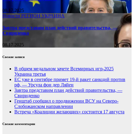
08.17.2025
Новости
РЕГИОН
УКРАИНА
Завтра представим план действий правительства, —
Свириденко
08.17.2025
Свежие записи
В общем медальном зачете Всемирных игр-2025
Украина третья
ЕС уже в сентябре примет 19-й ракет санкций против
рф, — Урсула фон дер Ляйен
Завтра представим план действий правительства, —
Свириденко
Генштаб сообщил о продвижении ВСУ на Северо-
Слобожанском направлении
Встреча «Коалиции желающих» состоится 17 августа
Свежие комментарии