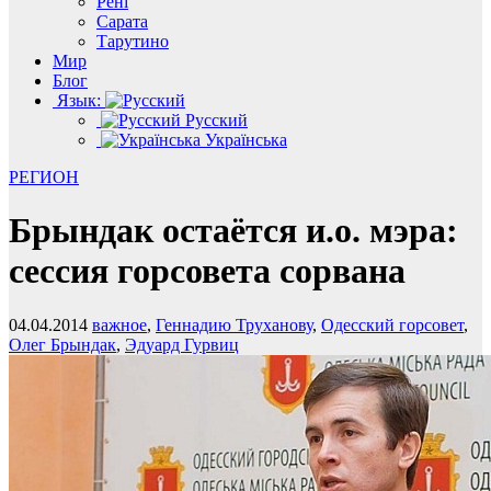
Рені
Сарата
Тарутино
Мир
Блог
Язык:
Русский
Українська
РЕГИОН
Брындак остаётся и.о. мэра:
сессия горсовета сорвана
04.04.2014
важное
,
Геннадию Труханову
,
Одесский горсовет
,
Олег Брындак
,
Эдуард Гурвиц