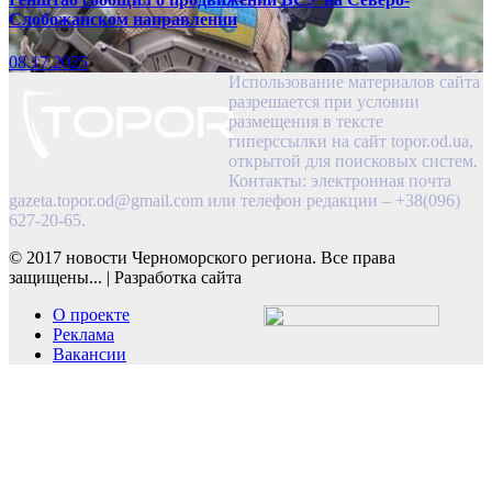
Слобожанском направлении
08.17.2025
Использование материалов сайта
разрешается при условии
размещения в тексте
гиперссылки на сайт topor.od.ua,
открытой для поисковых систем.
Контакты: электронная почта
gazeta.topor.od@gmail.com
или телефон редакции – +38(096)
627-20-65.
© 2017 новости Черноморского региона. Все права
защищены...
|
Разработка сайта
О проекте
Реклама
Вакансии