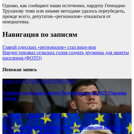
Однако, как сообщают наши источники, нардепу Геннадию
Труханову теми или иными методами удалось переубедить,
прежде всего, депутатов-«регионалов» отказаться от
инициативы.
Навигация по записям
Главой одесских «регионалов» стал вице-мэр
Нардеп призвал сельских голов создать дружины для защиты
населения (ФОТО)
Похожая запись
Новости
РЕГИОН
МИР
УКРАИНА
В общем медальном зачете Всемирных игр-2025 Украина
третья
08.17.2025
Новости
РЕГИОН
УКРАИНА
ЕС уже в сентябре примет 19-й ракет санкций против рф,
— Урсула фон дер Ляйен