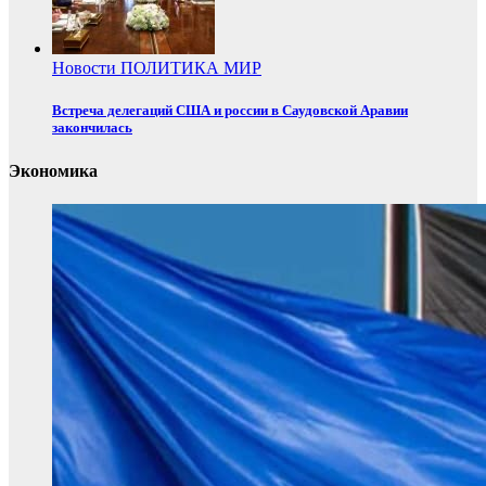
Новости
ПОЛИТИКА
МИР
Встреча делегаций США и россии в Саудовской Аравии
закончилась
Экономика