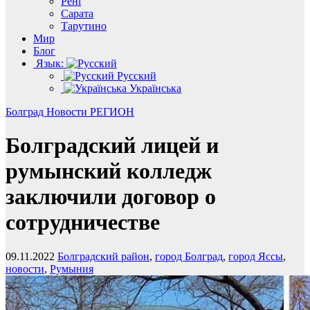
Рені
Сарата
Тарутино
Мир
Блог
Язык:
Русский
Українська
Болград
Новости
РЕГИОН
Болградский лицей и
румынский колледж
заключили договор о
сотрудничестве
09.11.2022
Болградский район
,
город Болград
,
город Яссы
,
новости
,
Румыния