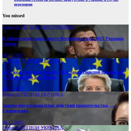
перемирия
You missed
Новости
РЕГИОН
МИР
УКРАИНА
В общем медальном зачете Всемирных игр-2025 Украина
третья
08.17.2025
Новости
РЕГИОН
УКРАИНА
ЕС уже в сентябре примет 19-й ракет санкций против рф,
— Урсула фон дер Ляйен
08.17.2025
Новости
РЕГИОН
УКРАИНА
Завтра представим план действий правительства, —
Свириденко
08.17.2025
Новости
РЕГИОН
УКРАИНА