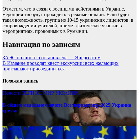
Отметим, что в связи с военными действиями в Украине,
мероприятия будут проходить в режиме онлайн. Если будет
такая возможность, группа из 10-15 украинских лицеистов, в
сопровождении учителей, примет физическое участие в
мероприятиях, проводимых в Румынии.
Навигация по записям
ЗАЭС полностью остановлена — Энергоатом
В Измаиле проводят квест-экскурсии: всех желающих
приглашают присоединиться
Похожая запись
Новости
РЕГИОН
МИР
УКРАИНА
В общем медальном зачете Всемирных игр-2025 Украина
третья
08.17.2025
Новости
РЕГИОН
УКРАИНА