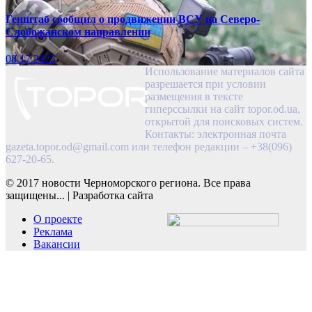
Генштаб сообщил о продвижении ВСУ на Северо-
Слобожанском направлении
08.17.2025
Использование материалов сайта
разрешается при условии
размещения в тексте
гиперссылки на сайт topor.od.ua,
открытой для поисковых систем.
Контакты: электронная почта
gazeta.topor.od@gmail.com
или телефон редакции – +38(096)
627-20-65.
© 2017 новости Черноморского региона. Все права
защищены...
|
Разработка сайта
О проекте
Реклама
Вакансии