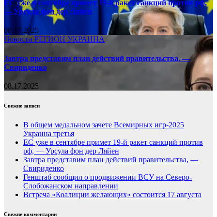
ЕС уже в сентябре примет 19-й ракет санкций против рф,
— Урсула фон дер Ляйен
08.17.2025
Новости
РЕГИОН
УКРАИНА
Завтра представим план действий правительства, —
Свириденко
08.17.2025
Свежие записи
В общем медальном зачете Всемирных игр-2025
Украина третья
ЕС уже в сентябре примет 19-й ракет санкций против
рф, — Урсула фон дер Ляйен
Завтра представим план действий правительства, —
Свириденко
Генштаб сообщил о продвижении ВСУ на Северо-
Слобожанском направлении
Встреча «Коалиции желающих» состоится 17 августа
Свежие комментарии