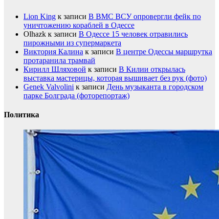
Lion King
к записи
В ВМС ВСУ опровергли фейк по
уничтожению кораблей в Одессе
Olhazk
к записи
В Одессе 15 человек отравились
пирожными из супермаркета
Виктория Калина
к записи
В центре Одессы маршрутка
протаранила трамвай
Кирилл Шляховой
к записи
В Килии открылась
выставка мастерицы, которая вышивает без рук (фото)
Genek Valvolini
к записи
День музыканта в городском
парке Болграда (фоторепортаж)
Политика