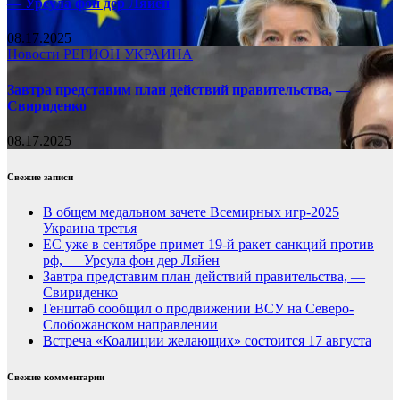
— Урсула фон дер Ляйен
08.17.2025
Новости
РЕГИОН
УКРАИНА
Завтра представим план действий правительства, —
Свириденко
08.17.2025
Свежие записи
В общем медальном зачете Всемирных игр-2025
Украина третья
ЕС уже в сентябре примет 19-й ракет санкций против
рф, — Урсула фон дер Ляйен
Завтра представим план действий правительства, —
Свириденко
Генштаб сообщил о продвижении ВСУ на Северо-
Слобожанском направлении
Встреча «Коалиции желающих» состоится 17 августа
Свежие комментарии