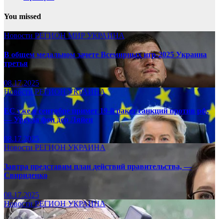
You missed
Новости
РЕГИОН
МИР
УКРАИНА
В общем медальном зачете Всемирных игр-2025 Украина
третья
08.17.2025
Новости
РЕГИОН
УКРАИНА
ЕС уже в сентябре примет 19-й ракет санкций против рф,
— Урсула фон дер Ляйен
08.17.2025
Новости
РЕГИОН
УКРАИНА
Завтра представим план действий правительства, —
Свириденко
08.17.2025
Новости
РЕГИОН
УКРАИНА