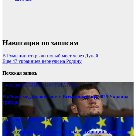
Навигация по записям
В Румынии открыли новый мост через Дунай
Еще 47 украинцев вернули на Родину
Похожая запись
Новости
РЕГИОН
МИР
УКРАИНА
В общем медальном зачете Всемирных игр-2025 Украина
третья
08.17.2025
Новости
РЕГИОН
УКРАИНА
ЕС уже в сентябре примет 19-й ракет санкций против рф,