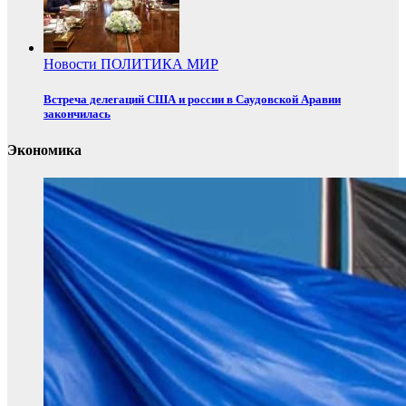
Новости
ПОЛИТИКА
МИР
Встреча делегаций США и россии в Саудовской Аравии
закончилась
Экономика