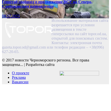
Генштаб сообщил о продвижении ВСУ на Северо-
Слобожанском направлении
08.17.2025
Использование материалов сайта
разрешается при условии
размещения в тексте
гиперссылки на сайт topor.od.ua,
открытой для поисковых систем.
Контакты: электронная почта
gazeta.topor.od@gmail.com
или телефон редакции – +38(096)
627-20-65.
© 2017 новости Черноморского региона. Все права
защищены...
|
Разработка сайта
О проекте
Реклама
Вакансии