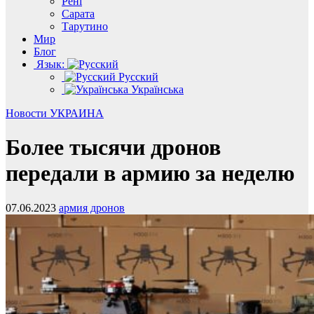
Рені
Сарата
Тарутино
Мир
Блог
Язык:
Русский
Українська
Новости
УКРАИНА
Более тысячи дронов
передали в армию за неделю
07.06.2023
армия дронов