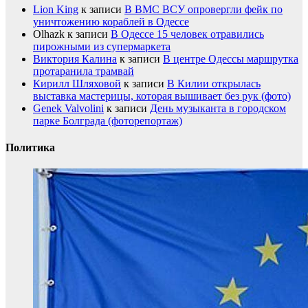
Lion King
к записи
В ВМС ВСУ опровергли фейк по
уничтожению кораблей в Одессе
Olhazk
к записи
В Одессе 15 человек отравились
пирожными из супермаркета
Виктория Калина
к записи
В центре Одессы маршрутка
протаранила трамвай
Кирилл Шляховой
к записи
В Килии открылась
выставка мастерицы, которая вышивает без рук (фото)
Genek Valvolini
к записи
День музыканта в городском
парке Болграда (фоторепортаж)
Политика