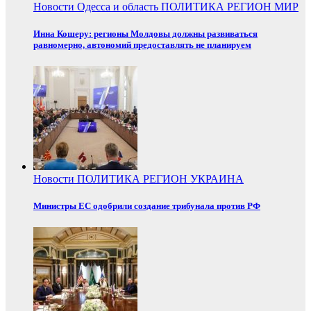
Новости
Одесса и область
ПОЛИТИКА
РЕГИОН
МИР
Инна Кошеру: регионы Молдовы должны развиваться
равномерно, автономий предоставлять не планируем
Новости
ПОЛИТИКА
РЕГИОН
УКРАИНА
Министры ЕС одобрили создание трибунала против РФ