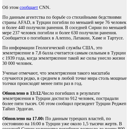
Об этом
сообщает
CNN.
По данным агентства по борьбе со стихийными бедствиями
страны AFAD, в Турции погибли по меньшей мере 76 человек
и более 440 получили ранения. В соседней Сирии по меньшей
мере 237 человек погибли и более 630 получили ранения.
Сообщается о погибших в Алеппо, Латакии, Хаме и Тартусе.
По информации Геологической службы США, это
землетрясение в 7,8 балла считается самым сильным в Турции
с 1939 года, когда землетрясение такой же силы унесло жизни
30 000 человек.
Ученые отмечают, что землетрясения такого масштаба
случаются редко, в среднем в любой точке мира столь мощные
толчки происходят менее пяти раз в год.
Обновлено в 13:12.
Число погибших в результате
землетрясения в Турции достигло 912 человек, пострадали
более пяти тысяч. Об этом сообщил президент Турции Реджеп
Тайип Эрдоган.
Обновлено на 17.00:
По данным турецких властей, по
состоянию на 16:00 в Турции уже около 1,5 тысячи жертв. В
соседней Сирии количество погибших возросло до почти 800.