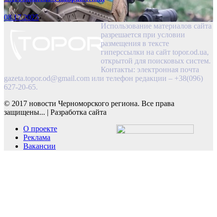
08.17.2025
Использование материалов сайта
разрешается при условии
размещения в тексте
гиперссылки на сайт topor.od.ua,
открытой для поисковых систем.
Контакты: электронная почта
gazeta.topor.od@gmail.com
или телефон редакции – +38(096)
627-20-65.
© 2017 новости Черноморского региона. Все права
защищены...
|
Разработка сайта
О проекте
Реклама
Вакансии