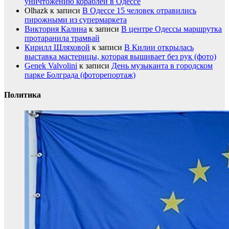
уничтожению кораблей в Одессе
Olhazk
к записи
В Одессе 15 человек отравились
пирожными из супермаркета
Виктория Калина
к записи
В центре Одессы маршрутка
протаранила трамвай
Кирилл Шляховой
к записи
В Килии открылась
выставка мастерицы, которая вышивает без рук (фото)
Genek Valvolini
к записи
День музыканта в городском
парке Болграда (фоторепортаж)
Политика