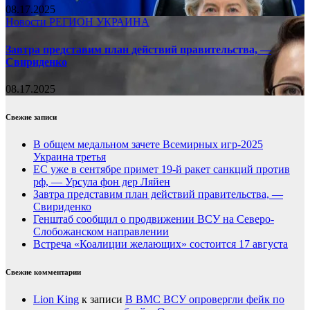
08.17.2025
Новости
РЕГИОН
УКРАИНА
Завтра представим план действий правительства, —
Свириденко
08.17.2025
Свежие записи
В общем медальном зачете Всемирных игр-2025
Украина третья
ЕС уже в сентябре примет 19-й ракет санкций против
рф, — Урсула фон дер Ляйен
Завтра представим план действий правительства, —
Свириденко
Генштаб сообщил о продвижении ВСУ на Северо-
Слобожанском направлении
Встреча «Коалиции желающих» состоится 17 августа
Свежие комментарии
Lion King
к записи
В ВМС ВСУ опровергли фейк по