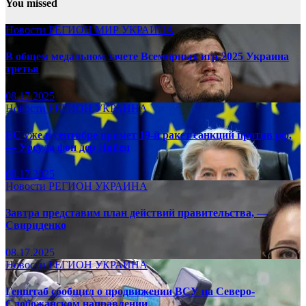
You missed
Новости
РЕГИОН
МИР
УКРАИНА
В общем медальном зачете Всемирных игр-2025 Украина
третья
08.17.2025
Новости
РЕГИОН
УКРАИНА
ЕС уже в сентябре примет 19-й ракет санкций против рф,
— Урсула фон дер Ляйен
08.17.2025
Новости
РЕГИОН
УКРАИНА
Завтра представим план действий правительства, —
Свириденко
08.17.2025
Новости
РЕГИОН
УКРАИНА
Генштаб сообщил о продвижении ВСУ на Северо-
Слобожанском направлении