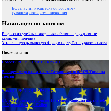
ЕС запустит масштабную программу
гуманитарного разминирования
Навигация по записям
В одесских учебных заведениях объявили двухдневные
каникулы: причина
Затопленную румынскую баржу в порту Рени удалось спасти
Похожая запись
Новости
РЕГИОН
МИР
УКРАИНА
В общем медальном зачете Всемирных игр-2025 Украина
третья
08.17.2025
Новости
РЕГИОН
УКРАИНА
ЕС уже в сентябре примет 19-й ракет санкций против рф,
— Урсула фон дер Ляйен