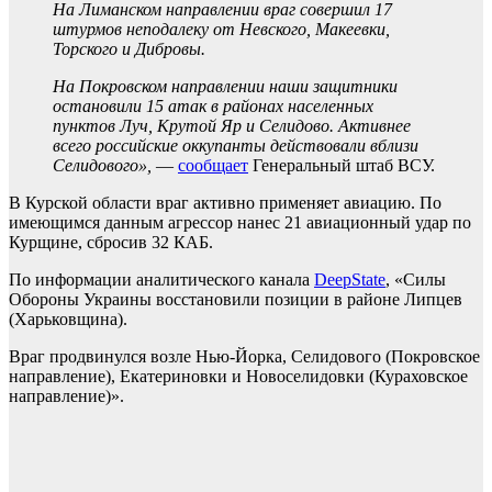
На Лиманском направлении враг совершил 17
штурмов неподалеку от Невского, Макеевки,
Торского и Дибровы.
На Покровском направлении наши защитники
остановили 15 атак в районах населенных
пунктов Луч, Крутой Яр и Селидово. Активнее
всего российские оккупанты действовали вблизи
Селидового»,
—
сообщает
Генеральный штаб ВСУ.
В Курской области враг активно применяет авиацию. По
имеющимся данным агрессор нанес 21 авиационный удар по
Курщине, сбросив 32 КАБ.
По информации аналитического канала
DeepState
, «Силы
Обороны Украины восстановили позиции в районе Липцев
(Харьковщина).
Враг продвинулся возле Нью-Йорка, Селидового (Покровское
направление), Екатериновки и Новоселидовки (Кураховское
направление)».