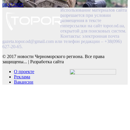
08.17.2025
Использование материалов сайта
разрешается при условии
размещения в тексте
гиперссылки на сайт topor.od.ua,
открытой для поисковых систем.
Контакты: электронная почта
gazeta.topor.od@gmail.com
или телефон редакции – +38(096)
627-20-65.
© 2017 новости Черноморского региона. Все права
защищены...
|
Разработка сайта
О проекте
Реклама
Вакансии