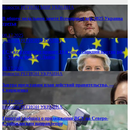
Новости
РЕГИОН
МИР
УКРАИНА
В общем медальном зачете Всемирных игр-2025 Украина
третья
08.17.2025
Новости
РЕГИОН
УКРАИНА
ЕС уже в сентябре примет 19-й ракет санкций против рф,
— Урсула фон дер Ляйен
08.17.2025
Новости
РЕГИОН
УКРАИНА
Завтра представим план действий правительства, —
Свириденко
08.17.2025
Новости
РЕГИОН
УКРАИНА
Генштаб сообщил о продвижении ВСУ на Северо-
Слобожанском направлении