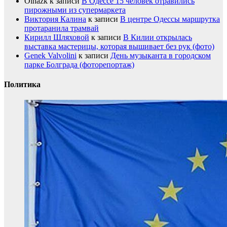
Olhazk
к записи
В Одессе 15 человек отравились
пирожными из супермаркета
Виктория Калина
к записи
В центре Одессы маршрутка
протаранила трамвай
Кирилл Шляховой
к записи
В Килии открылась
выставка мастерицы, которая вышивает без рук (фото)
Genek Valvolini
к записи
День музыканта в городском
парке Болграда (фоторепортаж)
Политика