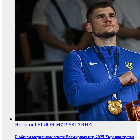
Новости
РЕГИОН
МИР
УКРАИНА
В общем медальном зачете Всемирных игр-2025 Украина третья