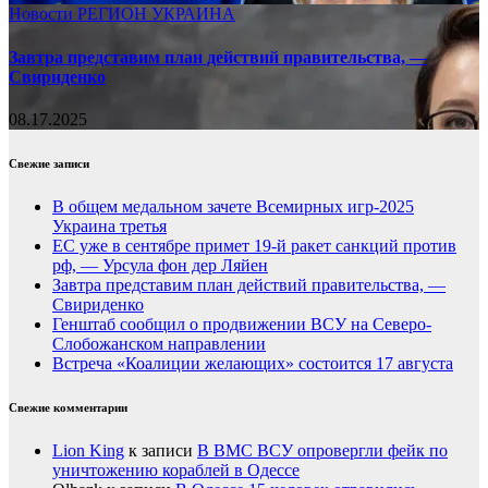
Новости
РЕГИОН
УКРАИНА
Завтра представим план действий правительства, —
Свириденко
08.17.2025
Свежие записи
В общем медальном зачете Всемирных игр-2025
Украина третья
ЕС уже в сентябре примет 19-й ракет санкций против
рф, — Урсула фон дер Ляйен
Завтра представим план действий правительства, —
Свириденко
Генштаб сообщил о продвижении ВСУ на Северо-
Слобожанском направлении
Встреча «Коалиции желающих» состоится 17 августа
Свежие комментарии
Lion King
к записи
В ВМС ВСУ опровергли фейк по
уничтожению кораблей в Одессе