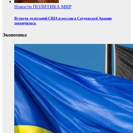
Новости
ПОЛИТИКА
МИР
Встреча делегаций США и россии в Саудовской Аравии
закончилась
Экономика