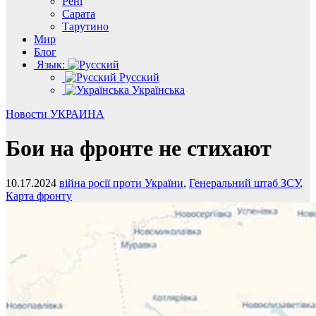
Рені
Сарата
Тарутино
Мир
Блог
Язык:
Русский
Українська
Новости
УКРАИНА
Бои на фронте не стихают
10.17.2024
війна росії проти України
,
Генеральний штаб ЗСУ
,
Карта фронту