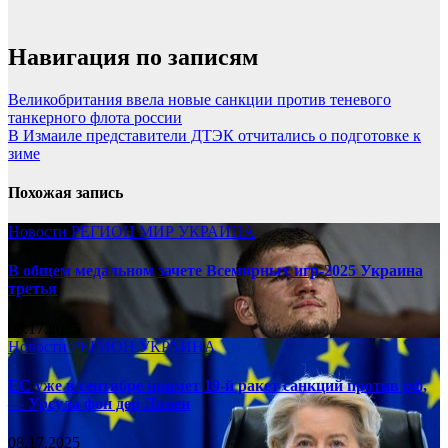
Навигация по записям
Великобритания ввела новые санкции против теневого
танкерного флота россии
В Измаиле представители ДТЭК отчитались о подготовке к
зиме
Похожая запись
Новости
РЕГИОН
МИР
УКРАИНА
В общем медальном зачете Всемирных игр-2025 Украина
третья
08.17.2025
Новости
РЕГИОН
УКРАИНА
ЕС уже в сентябре примет 19-й ракет санкций против рф,
— Урсула фон дер Ляйен
08.17.2025