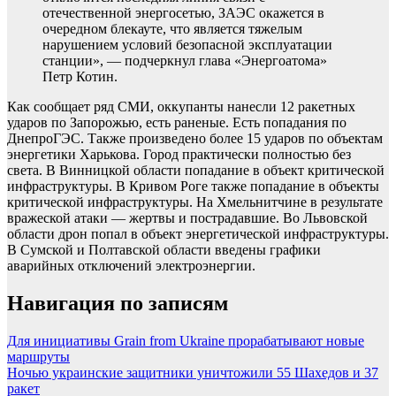
отечественной энергосетью, ЗАЭС окажется в
очередном блекауте, что является тяжелым
нарушением условий безопасной эксплуатации
станции», — подчеркнул глава «Энергоатома»
Петр Котин.
Как сообщает ряд СМИ, оккупанты нанесли 12 ракетных
ударов по Запорожью, есть раненые. Есть попадания по
ДнепроГЭС. Также произведено более 15 ударов по объектам
энергетики Харькова. Город практически полностью без
света. В Винницкой области попадание в объект критической
инфраструктуры. В Кривом Роге также попадание в объекты
критической инфраструктуры. На Хмельнитчине в результате
вражеской атаки — жертвы и пострадавшие. Во Львовской
области дрон попал в объект энергетической инфраструктуры.
В Сумской и Полтавской области введены графики
аварийных отключений электроэнергии.
Навигация по записям
Для инициативы Grain from Ukraine прорабатывают новые
маршруты
Ночью украинские защитники уничтожили 55 Шахедов и 37
ракет