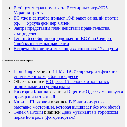
В общем медальном зачете Всемирных игр-2025
Украина третья
ЕС уже в сентябре примет 19-й ракет санкций против
рф, — Урсула фон дер Ляйен
Завтра представим план действий правительства, —
Свириденко
Генштаб сообщил о продвижении ВСУ на Северо-
Слобожанском направлении
Встреча «Коалиции желающих» состоится 17 августа
Свежие комментарии
Lion King
к записи
В ВМС ВСУ опровергли фейк по
уничтожению кораблей в Одессе
Olhazk
к записи
В Одессе 15 человек отравились
пирожными из супермаркета
Виктория Калина
к записи
В центре Одессы маршрутка
протаранила трамвай
Кирилл Шляховой
к записи
В Килии открылась
выставка мастерицы, которая вышивает без рук (фото)
Genek Valvolini
к записи
День музыканта в городском
парке Болграда (фоторепортаж)