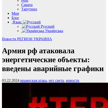
Рені
Сарата
Тарутино
Мир
Блог
Язык:
Русский
Українська
Новости
РЕГИОН
УКРАИНА
Армия рф атаковала
энергетические объекты:
введены аварийные графики
03.22.2024
вражеская атака
,
нет света
,
новости