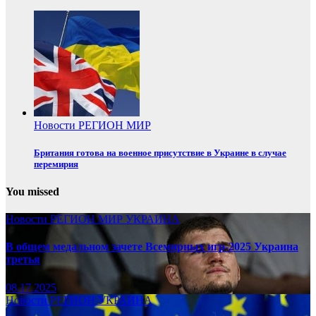
Новости
РЕГИОН
МИР
Британия готова на военное присутствие в Украине в случае
перемирия
You missed
Новости
РЕГИОН
МИР
УКРАИНА
В общем медальном зачете Всемирных игр-2025 Украина
третья
08.17.2025
Новости
РЕГИОН
УКРАИНА