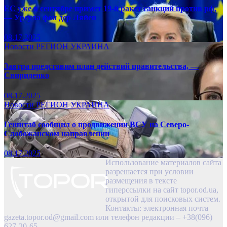
ЕС уже в сентябре примет 19-й ракет санкций против рф,
— Урсула фон дер Ляйен
08.17.2025
Новости
РЕГИОН
УКРАИНА
Завтра представим план действий правительства, —
Свириденко
08.17.2025
Новости
РЕГИОН
УКРАИНА
Генштаб сообщил о продвижении ВСУ на Северо-
Слобожанском направлении
08.17.2025
Использование материалов сайта
разрешается при условии
размещения в тексте
гиперссылки на сайт topor.od.ua,
открытой для поисковых систем.
Контакты: электронная почта
gazeta.topor.od@gmail.com
или телефон редакции – +38(096)
627-20-65.