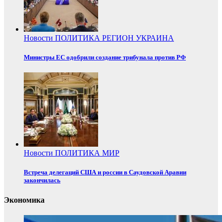
Новости
ПОЛИТИКА
РЕГИОН
УКРАИНА
Министры ЕС одобрили создание трибунала против РФ
Новости
ПОЛИТИКА
МИР
Встреча делегаций США и россии в Саудовской Аравии
закончилась
Экономика