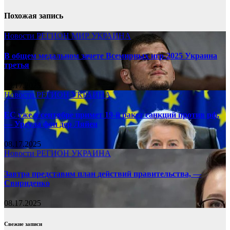
Похожая запись
Новости
РЕГИОН
МИР
УКРАИНА
В общем медальном зачете Всемирных игр-2025 Украина
третья
08.17.2025
Новости
РЕГИОН
УКРАИНА
ЕС уже в сентябре примет 19-й ракет санкций против рф,
— Урсула фон дер Ляйен
08.17.2025
Новости
РЕГИОН
УКРАИНА
Завтра представим план действий правительства, —
Свириденко
08.17.2025
Свежие записи