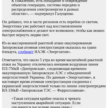
К сожалению, есть попадание и повреждение
объектов генерации, системы передачи и
распределения электроэнергии в разных
областях», — подчеркнул Галущенко.
Он добавил, что в части регионов есть перебои со светом.
Энергетики уже работают над восстановлением
электроснабжения и делают все возможное, чтобы как можно
быстрее вернуть людям свет.
Из-за массированной ракетной атаки оккупированная
Запорожская атомная электростанция оказалась на грани
блекаута,
сообщает
НАЭК «Энергоатом».
Отмечается, что около 5 утра во время масштабной ракетной
атаки на Украину отключилась внешняя воздушная линия
ПЛ-750кВ «Днепровская», соединяющая временно
оккупированную Запорожскую АЭС с объединенной
энергосистемой Украины. По данным «Энергоатома», в
настоящее время атомная электростанция соединена с
украинской энергосистемой только по линии электропередачи
ВЛ-330кВ «Запорожская ТЭС — Ферросплавная».
«Такая ситуация крайне опасна и чревата
наступлением аварийной ситуации. Если
отключится последняя линия связи с