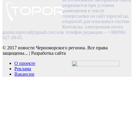
разрешается при условии
размещения в тексте
гиперссылки на сайт topor.od.ua,
открытой для поисковых систем.
Контакты: электронная почта
gazeta.topor.od@gmail.com
или телефон редакции – +38(096)
627-20-65.
© 2017 новости Черноморского региона. Все права
защищены...
|
Разработка сайта
О проекте
Реклама
Вакансии