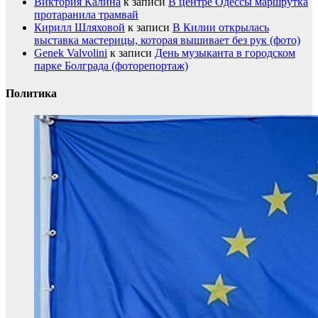
Виктория Калина
к записи
В центре Одессы маршрутка
протаранила трамвай
Кирилл Шляховой
к записи
В Килии открылась
выставка мастерицы, которая вышивает без рук (фото)
Genek Valvolini
к записи
День музыканта в городском
парке Болграда (фоторепортаж)
Политика