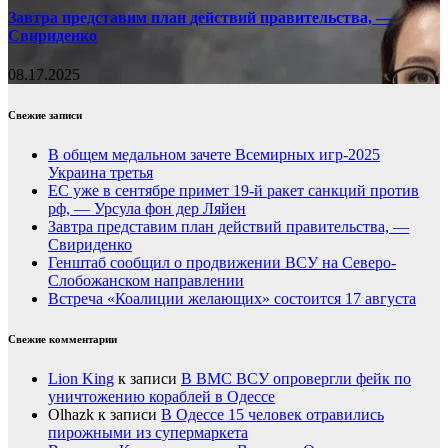
Завтра представим план действий правительства, —
Свириденко
08.17.2025
Свежие записи
В общем медальном зачете Всемирных игр-2025
Украина третья
ЕС уже в сентябре примет 19-й ракет санкций против
рф, — Урсула фон дер Ляйен
Завтра представим план действий правительства, —
Свириденко
Генштаб сообщил о продвижении ВСУ на Северо-
Слобожанском направлении
Встреча «Коалиции желающих» состоится 17 августа
Свежие комментарии
Lion King
к записи
В ВМС ВСУ опровергли фейк по
уничтожению кораблей в Одессе
Olhazk
к записи
В Одессе 15 человек отравились
пирожными из супермаркета