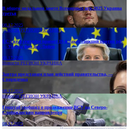
В общем медальном зачете Всемирных игр-2025 Украина
третья
08.17.2025
Новости
РЕГИОН
УКРАИНА
ЕС уже в сентябре примет 19-й ракет санкций против рф,
— Урсула фон дер Ляйен
08.17.2025
Новости
РЕГИОН
УКРАИНА
Завтра представим план действий правительства, —
Свириденко
08.17.2025
Новости
РЕГИОН
УКРАИНА
Генштаб сообщил о продвижении ВСУ на Северо-
Слобожанском направлении
08.17.2025
Использование материалов сайта