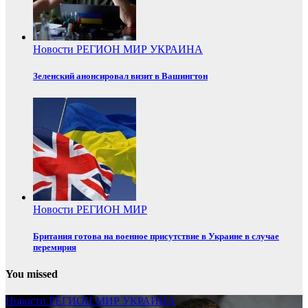
Новости
РЕГИОН
МИР
УКРАИНА
Зеленский анонсировал визит в Вашингтон
Новости
РЕГИОН
МИР
Британия готова на военное присутствие в Украине в случае
перемирия
You missed
Новости
РЕГИОН
МИР
УКРАИНА