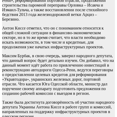
Рени», реформировании портовой отрасли, продолжении
строительства паромной переправы Орловка – Исакча и
Измаил-Тульча, а также восстановлении после стихийного
бедствия 2013 года железнодорожной ветки Арциз –
Березино.
Антон Киссе отметил, что он с пониманием относится к
общей сложной ситуации в финансово-экономическом
секторе, но в то же время считает, что власти необходимо
искать возможности, в том числе и кредитные, для
продолжения уже начатых инфраструктурных проектов.
Максим Бурбак, в свою очередь, заверил народного депутата,
что данный вопрос будет детально изучен. Он добавил, что на
данный момент идёт работа по привлечению инвестиций в
реконструкцию автодороги Одесса-Рени, ведутся переговоры
о предоставлении целевых кредитов для реформирования
«Укравтодора», украинских железных дорог, портовой
отрасли. Что касается Юга Одесской области, министр дал
поручение своему аппарату подготовить предложения по
созданию рабочей комиссии с выездом в регион.
Также была достигнута договорённость об участии народного
депутата Украины Антона Киссе в работе групп и комиссий,
направленных на поддержку инфраструктурных проектов в
одесском регионе.