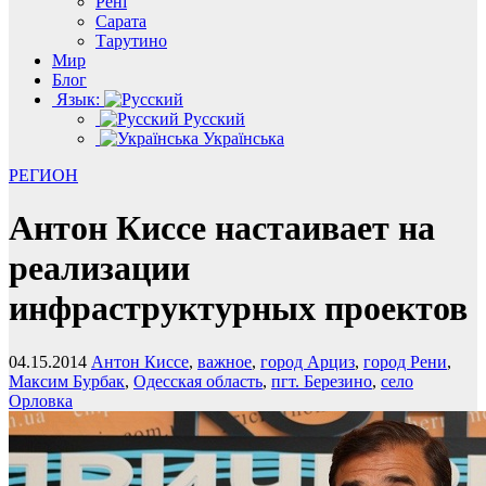
Рені
Сарата
Тарутино
Мир
Блог
Язык:
Русский
Українська
РЕГИОН
Антон Киссе настаивает на
реализации
инфраструктурных проектов
04.15.2014
Антон Киссе
,
важное
,
город Арциз
,
город Рени
,
Максим Бурбак
,
Одесская область
,
пгт. Березино
,
село
Орловка