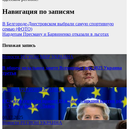
Навигация по записям
В Белгороде-Днестровском выбрали самую спортивную
семью (ФОТО)
Нардепам Пресману и Барвиненко отказали в льготах
Похожая запись
Новости
РЕГИОН
МИР
УКРАИНА
В общем медальном зачете Всемирных игр-2025 Украина
третья
08.17.2025
Новости
РЕГИОН
УКРАИНА
ЕС уже в сентябре примет 19-й ракет санкций против рф,
— Урсула фон дер Ляйен
08.17.2025
Новости
РЕГИОН
УКРАИНА